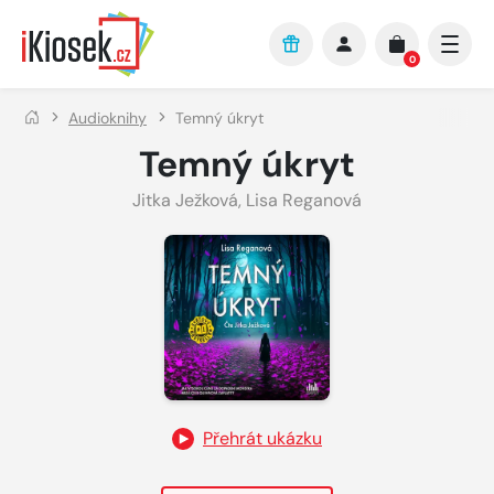
Přejít na hlavní obsah
0
Audioknihy
Temný úkryt
Temný úkryt
Jitka Ježková
,
Lisa Reganová
Přehrát ukázku