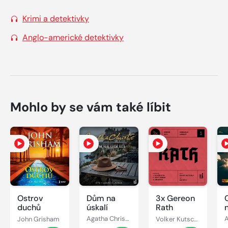
Krimi a detektivky
Anglo-americké detektivky
Mohlo by se vám také líbit
Ostrov
Dům na
3x Gereon
C
duchů
úskalí
Rath
John Grisham
Agatha Christie
Volker Kutscher