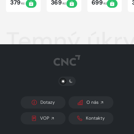
379
369
699
Kč
Kč
Kč
Temný úkry
PŘEPNOUT SVĚTLÝ/TMAVÝ REŽIM
Dotazy
O nás
VOP
Kontakty