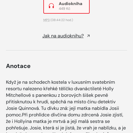
Audiokniha
449 Kč
MP3
(08:44:22 hod.)
Jak na audioknihu?
Anotace
Když je na schodech kostela v luxusním svatebním
resortu nalezeno křehké tělíčko dvanáctileté Holly
Mitchellové s panenkou z borových šišek pevně
přitisknutou k hrudi, spěchá na místo činu detektiv
Josie Quinnová. Tu dívku zná: její matka nabídla Josii
pomoc.Při prohlídce dívčina domu zdrcená Josie zjistí,
že i Hollyina matka je mrtvá a její malá sestra se
pohřešuje. Josie, která si je jistá, že vrah je nablízku, a je