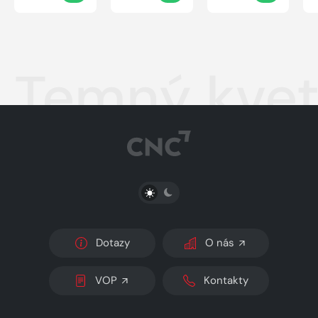
Temný kve
PŘEPNOUT SVĚTLÝ/TMAVÝ REŽIM
Dotazy
O nás
VOP
Kontakty