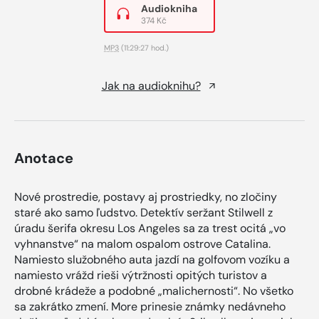
Audiokniha
374 Kč
MP3
(11:29:27 hod.)
Jak na audioknihu?
Anotace
Nové prostredie, postavy aj prostriedky, no zločiny
staré ako samo ľudstvo. Detektív seržant Stilwell z
úradu šerifa okresu Los Angeles sa za trest ocitá „vo
vyhnanstve“ na malom ospalom ostrove Catalina.
Namiesto služobného auta jazdí na golfovom vozíku a
namiesto vrážd rieši výtržnosti opitých turistov a
drobné krádeže a podobné „malichernosti“. No všetko
sa zakrátko zmení. More prinesie známky nedávneho