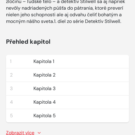
zločinu – ľudské telo – a detektív Stilwell sa aj napriek
nevôly nadriadených púšťa do pátrania, ktoré preverí
nielen jeho schopnosti ale aj odvahu čeliť bohatým a
mocným nášho sveta.1. diel zo série Detektív Stilwell.
Přehled kapitol
1
Kapitola 1
2
Kapitola 2
3
Kapitola 3
4
Kapitola 4
5
Kapitola 5
Zobrazit více