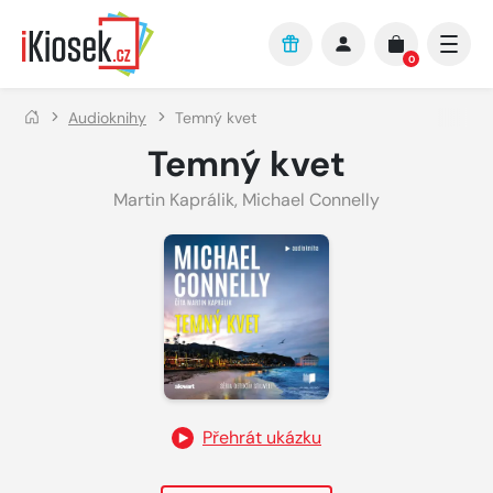
Přejít na hlavní obsah
0
Audioknihy
Temný kvet
Temný kvet
Martin Kaprálik
,
Michael Connelly
Přehrát ukázku