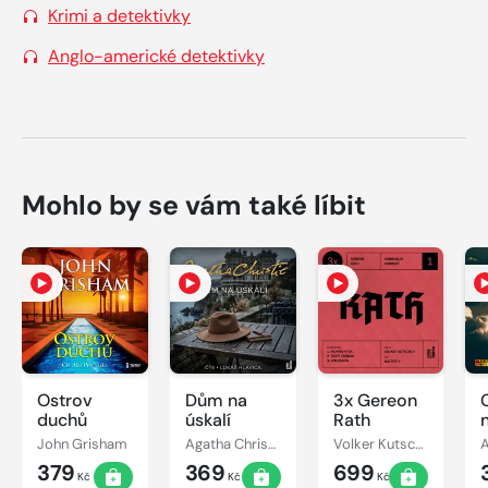
Krimi a detektivky
Anglo-americké detektivky
Mohlo by se vám také líbit
Ostrov
Dům na
3x Gereon
C
duchů
úskalí
Rath
John Grisham
Agatha Christie
Volker Kutscher
379
369
699
Kč
Kč
Kč