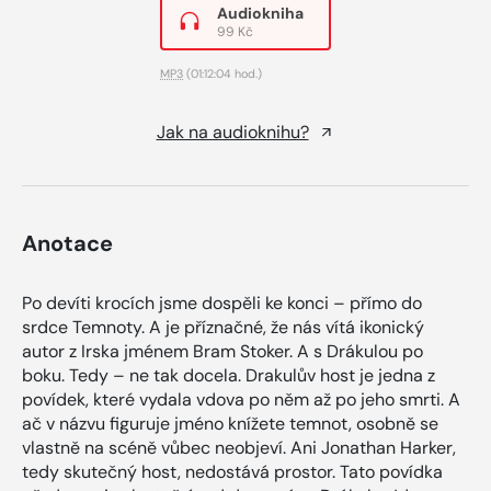
Audiokniha
99 Kč
MP3
(01:12:04 hod.)
Jak na audioknihu?
Anotace
Po devíti krocích jsme dospěli ke konci – přímo do
srdce Temnoty. A je příznačné, že nás vítá ikonický
autor z Irska jménem Bram Stoker. A s Drákulou po
boku. Tedy – ne tak docela. Drakulův host je jedna z
povídek, které vydala vdova po něm až po jeho smrti. A
ač v názvu figuruje jméno knížete temnot, osobně se
vlastně na scéně vůbec neobjeví. Ani Jonathan Harker,
tedy skutečný host, nedostává prostor. Tato povídka