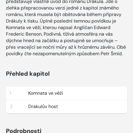
představuje vlastně úvod do románu Drákula. Jde o
zlehka přepracovanou verzi jedné z kapitol známého
románu, která musela být obětována během přípravy
Drákuly k tisku. Úplně poslední temnou povídkou je
Komnata ve věži, kterou napsal Angličan Edward
Frederic Benson. Podivná, tíživá atmosféra na vás
dýchne hned na začátku a postupně se umocňuje –
přes vracející se noční můry až k hrůznému závěru. Obě
povídky čte nezapomenutelným způsobem Petr Šmíd.
Přehled kapitol
1
Komnata ve věži
2
Drakulův host
Podrobnosti