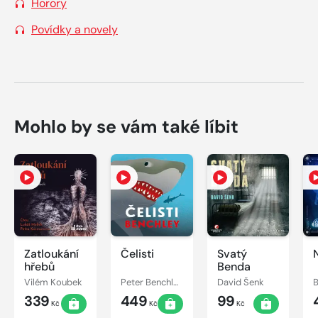
Horory
Povídky a novely
Mohlo by se vám také líbit
Zatloukání
Čelisti
Svatý
hřebů
Benda
Vilém Koubek
Peter Benchley
David Šenk
B
339
449
99
Kč
Kč
Kč