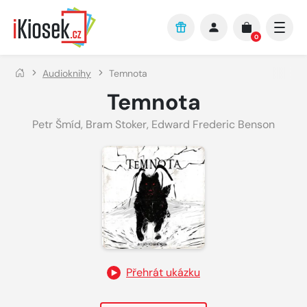
Přejít na hlavní obsah
0
Audioknihy
Temnota
Temnota
Petr Šmíd
,
Bram Stoker
,
Edward Frederic Benson
Přehrát ukázku