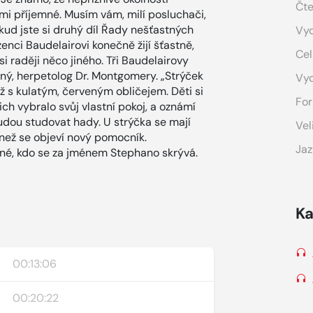
Čte
elmi příjemné. Musím vám, milí posluchači,
okud jste si druhý díl Řady nešťastných
Vyd
ozenci Baudelairovi konečně žijí šťastně,
Cel
si raději něco jiného. Tři Baudelairovy
zný, herpetolog Dr. Montgomery. „Strýček
Vy
už s kulatým, červeným obličejem. Děti si
For
ich vybralo svůj vlastní pokoj, a oznámí
budou studovat hady. U strýčka se mají
Vel
, než se objeví nový pomocník.
Jaz
né, kdo se za jménem Stephano skrývá.
Ka
00:13:06
00:20:22