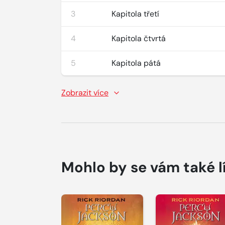
3
Kapitola třetí
4
Kapitola čtvrtá
5
Kapitola pátá
Zobrazit více
Mohlo by se vám také l
Přehrát
Přehrát
ukázku
ukázku