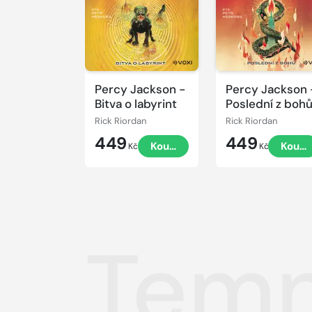
Percy Jackson -
Percy Jackson 
Bitva o labyrint
Poslední z boh
Rick Riordan
Rick Riordan
449
449
Koupit
Koupi
Kč
Kč
Temn