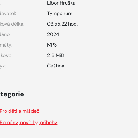
:
Libor Hruška
avatel:
Tympanum
ková délka:
03:55:22 hod.
dáno:
2024
máty:
MP3
ikost:
218 MiB
yk:
Čeština
tegorie
Pro děti a mládež
Romány, povídky, příběhy