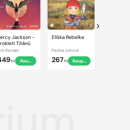
Přehrát
Přehrát
ukázku
ukázku
Další
ercy Jackson -
Eliška Rebelka
Přístav vo
rokletí Titánů
ick Riordan
Pavlína Jurková
Jaroslav Fogl
449
267
449
Koupit
Koupit
Kč
Kč
Kč
rium