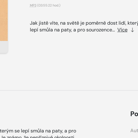
MP3
(03:55:22 hod.)
Jak jistě víte, na světě je poměrně dost lidí, kte
lepí smůla na paty, a pro sourozence...
Více
Po
Aut
 kterým se lepí smůla na paty, a pro
Je známo, že nepříznivé okolnosti