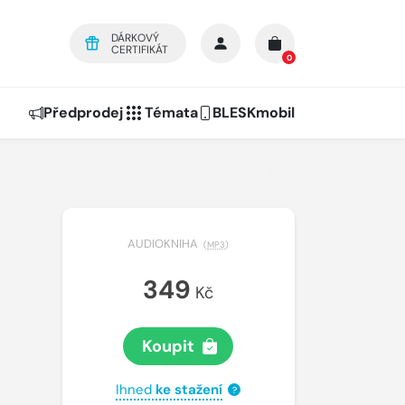
DÁRKOVÝ
CERTIFIKÁT
0
Předprodej
Témata
BLESKmobil
AUDIOKNIHA
(
MP3
)
349
Kč
Koupit
Ihned
ke stažení
?