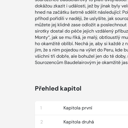
dokážou zkazit i události, jež by jinak byly v
hned na začátku šetrně sdělit následující: P
příhod pořídili v naději, že uslyšíte, jak sour
můžete jej klidně zase odložit a poslechnout 
sirotky dostal do péče jejich vzdálený příbu
Monty“, jak se mu říká, je malý, obtloustlý m
ho okamžitě oblíbí. Nechá je, aby si každé z n
jim, že s ním pojedou na výlet do Peru, kde 
všichni tři dobře, ale bohužel jen do té doby
Sourozencům Baudelairovým je okamžitě jas
Přehled kapitol
1
Kapitola první
2
Kapitola druhá