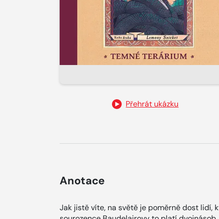
Přehrát ukázku
Anotace
Jak jistě víte, na světě je poměrně dost lidí,
sourozence Baudelairovy to platí dvojnásob. 