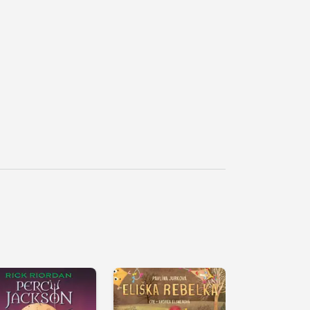
řehrát
kázku