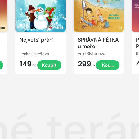
-
Největší přání
SPRÁVNÁ PĚTKA
P
ů
u moře
P
Lenka Jakešová
Enid Blytonová
R
149
299
t
Koupit
Koupit
Kč
Kč
é terá