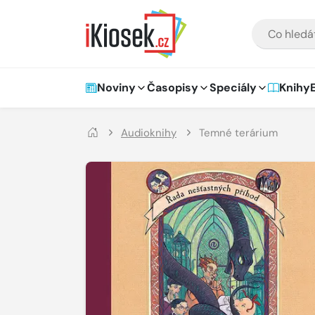
Přejít na hlavní obsah
VYHLEDÁVÁNÍ
Hlavní navigace
Noviny
Časopisy
Speciály
Knihy
Audioknihy
Temné terárium