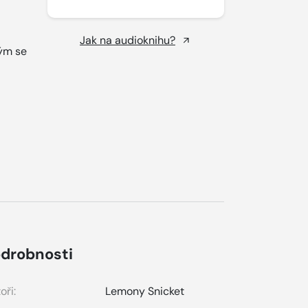
Jak na audioknihu?
rým se
drobnosti
oři:
Lemony Snicket