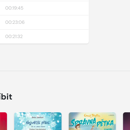
00:19:45
00:23:06
00:21:32
íbit
Přehrát
Přehrát
P
ukázku
ukázku
u