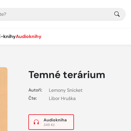
E-knihy
Audioknihy
Temné terárium
Autoři:
Lemony Snicket
Čte:
Libor Hruška
Audiokniha
349 Kč