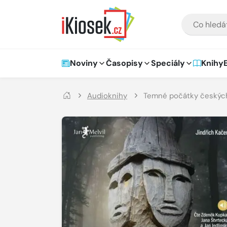
Přejít na hlavní obsah
VYHLEDÁVÁNÍ
Hlavní navigace
Noviny
Časopisy
Speciály
Knihy
Audioknihy
Temné počátky českých