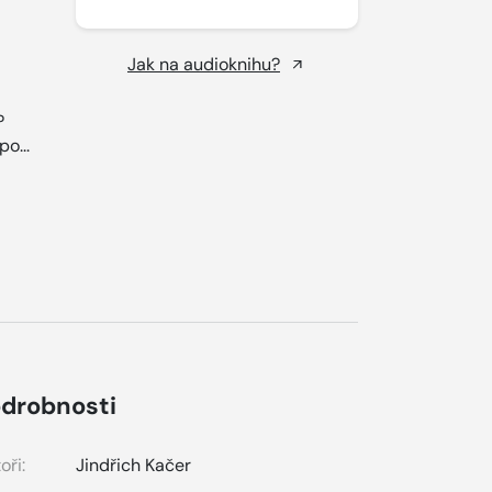
Jak na audioknihu?
?
po...
drobnosti
oři:
Jindřich Kačer