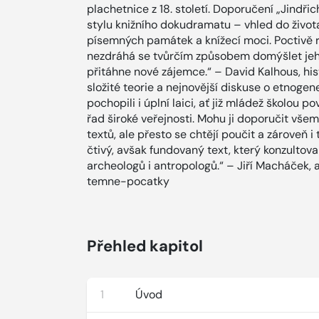
plachetnice z 18. století. Doporučení „Jindř
stylu knižního dokudramatu – vhled do živo
písemných památek a knížecí moci. Poctivě re
nezdráhá se tvůrčím způsobem domýšlet jeho
přitáhne nové zájemce.“ – David Kalhous, his
složité teorie a nejnovější diskuse o etnoge
pochopili i úplní laici, ať již mládež školou p
řad široké veřejnosti. Mohu ji doporučit vše
textů, ale přesto se chtějí poučit a zároveň i
čtivý, avšak fundovaný text, který konzultoval
archeologů i antropologů.“ – Jiří Macháček, 
temne-pocatky
Přehled kapitol
1
Úvod