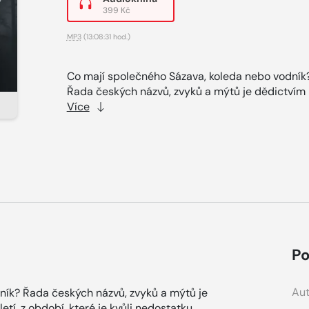
399 Kč
MP3
(13:08:31 hod.)
Co mají společného Sázava, koleda nebo vodník
Řada českých názvů, zvyků a mýtů je dědictvím 
Více
Po
Aut
ník? Řada českých názvů, zvyků a mýtů je
etí, z období, které je kvůli nedostatku