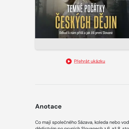
Přehrát ukázku
Anotace
Co mají společného Sázava, koleda nebo vod
dědictvím po prvních Slovanech z 6. až 8. stol