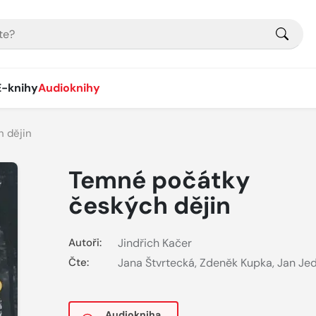
E-knihy
Audioknihy
 dějin
Temné počátky
českých dějin
Autoři:
Jindřich Kačer
Čte:
Jana Štvrtecká
,
Zdeněk Kupka
,
Jan Jed
Audiokniha