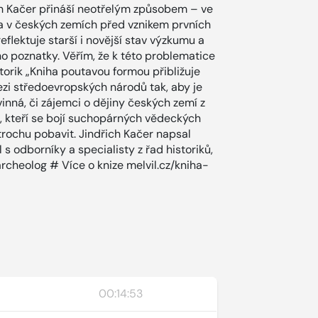
ich Kačer přináší neotřelým způsobem – ve
ta v českých zemích před vznikem prvních
flektuje starší i novější stav výzkumu a
 poznatky. Věřím, že k této problematice
torik „Kniha poutavou formou přibližuje
nezi středoevropských národů tak, aby je
ovinná, či zájemci o dějiny českých zemí z
m, kteří se bojí suchopárných vědeckých
 trochu pobavit. Jindřich Kačer napsal
 s odborníky a specialisty z řad historiků,
archeolog # Více o knize melvil.cz/kniha-
00:14:53