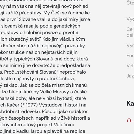
Čte
y nám však na něj otevírají nový pohled
jí zažité představy. My Češi se řadíme ke
Vyd
s první Slované vzali a do jaké míry jsme
á slovanská rasa je podle genetických
Cel
edstavy o holubičí povaze a prvotní
dél
jich skutečný svět? Kdo jim vládl, s kým
Vy
dřich Kačer shromáždil nejnovější poznatky
rekonstrukce našich nejstarších dějin.
For
 příběhy typických Slovanů oné doby, která
e se mimo jiné dozvíte: Že předpokládaná
Vel
. Proč „stěhování Slovanů“ neprobíhalo
Jaz
Jestli mají mýty o praotci Čechovi,
ý základ. Jak se do čela místních kmenů
e lze hledat kořeny Velké Moravy a české
hanské bohy, ale ne v nižší bytosti, které
Ka
ich Kačer (* 1977) Vystudoval historii na
období středověku. Působil jako redaktor
ch časopisech, například v Živé historii a
učný internetový projekt Válečníci
jiné divadlu, larpu a plavbě na replice