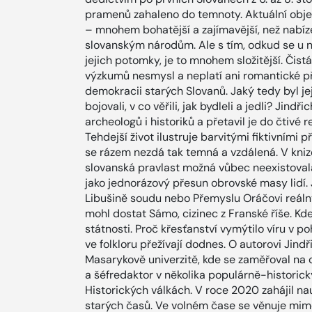
pramenů zahaleno do temnoty. Aktuální objev
– mnohem bohatější a zajímavější, než nabíze
slovanským národům. Ale s tím, odkud se u ná
jejich potomky, je to mnohem složitější. Čist
výzkumů nesmysl a neplatí ani romantické př
demokracii starých Slovanů. Jaký tedy byl je
bojovali, v co věřili, jak bydleli a jedli? Jin
archeologů i historiků a přetavil je do čtivé 
Tehdejší život ilustruje barvitými fiktivními
se rázem nezdá tak temná a vzdálená. V kniz
slovanská pravlast možná vůbec neexistovala
jako jednorázový přesun obrovské masy lidí. 
Libušině soudu nebo Přemyslu Oráčovi reáln
mohl dostat Sámo, cizinec z Franské říše. Kd
státnosti. Proč křesťanství vymýtilo víru v po
ve folkloru přežívají dodnes. O autorovi Jindř
Masarykově univerzitě, kde se zaměřoval na 
a šéfredaktor v několika populárně-historický
Historických válkách. V roce 2020 zahájil na
starých časů. Ve volném čase se věnuje mimo 