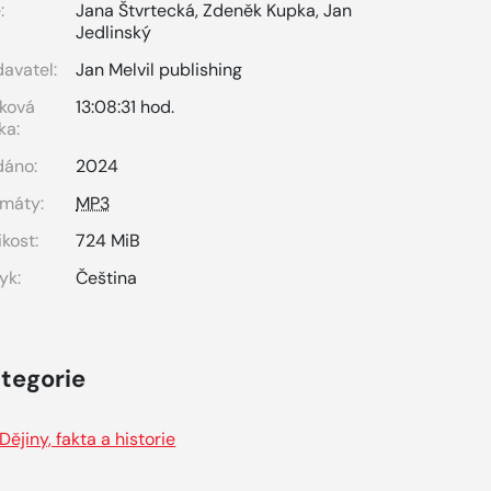
:
Jana Štvrtecká
,
Zdeněk Kupka
,
Jan
Jedlinský
avatel:
Jan Melvil publishing
ková
13:08:31 hod.
ka:
dáno:
2024
máty:
MP3
ikost:
724 MiB
yk:
Čeština
tegorie
Dějiny, fakta a historie