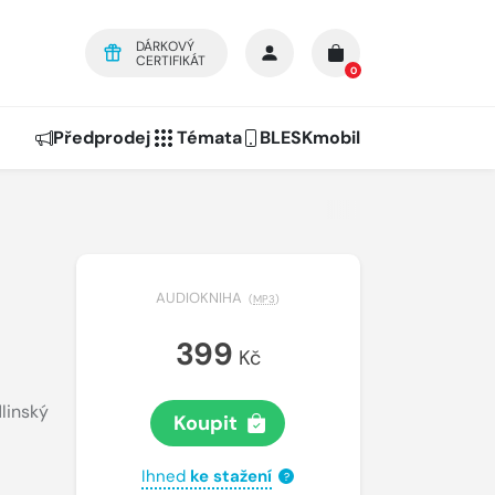
DÁRKOVÝ
CERTIFIKÁT
0
Předprodej
Témata
BLESKmobil
AUDIOKNIHA
(
MP3
)
399
Kč
linský
Koupit
Ihned
ke stažení
?