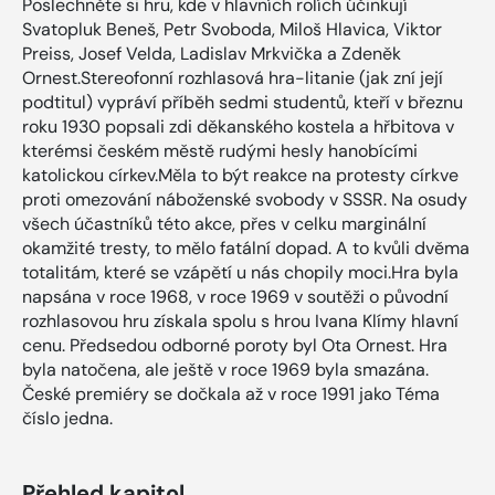
Poslechněte si hru, kde v hlavních rolích účinkují
Svatopluk Beneš, Petr Svoboda, Miloš Hlavica, Viktor
Preiss, Josef Velda, Ladislav Mrkvička a Zdeněk
Ornest.Stereofonní rozhlasová hra-litanie (jak zní její
podtitul) vypráví příběh sedmi studentů, kteří v březnu
roku 1930 popsali zdi děkanského kostela a hřbitova v
kterémsi českém městě rudými hesly hanobícími
katolickou církev.Měla to být reakce na protesty církve
proti omezování náboženské svobody v SSSR. Na osudy
všech účastníků této akce, přes v celku marginální
okamžité tresty, to mělo fatální dopad. A to kvůli dvěma
totalitám, které se vzápětí u nás chopily moci.Hra byla
napsána v roce 1968, v roce 1969 v soutěži o původní
rozhlasovou hru získala spolu s hrou Ivana Klímy hlavní
cenu. Předsedou odborné poroty byl Ota Ornest. Hra
byla natočena, ale ještě v roce 1969 byla smazána.
České premiéry se dočkala až v roce 1991 jako Téma
číslo jedna.
Přehled kapitol