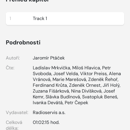
1
Track 1
Podrobnosti
Autoři:
Jaromír Ptáček
Čte:
Ladislav Mrkvička
,
Miloš Hlavica
,
Petr
Svoboda
,
Josef Velda
,
Viktor Preiss
,
Alena
Vránová
,
Marie Marešová
,
Zdeněk Řehoř
,
Ferdinand Krůta
,
Zdeněk Ornest
,
Jiří Holý
,
Zuzana Fišárková
,
Nina Divíšková
,
Josef
Kemr
,
Slávka Budínová
,
Svatopluk Beneš
,
Ivanka Devátá
,
Petr Čepek
Vydavatel:
Radioservis a.s.
Celková
01:02:15 hod.
délka: