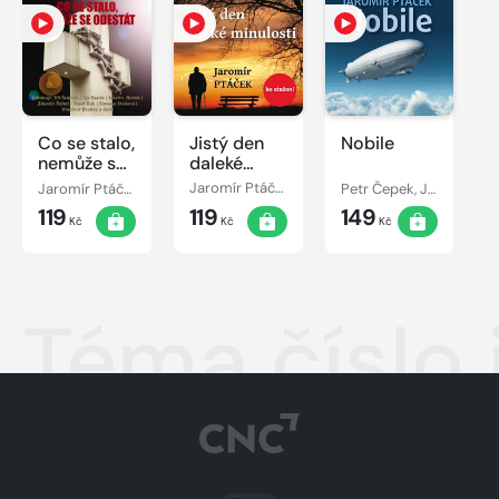
Co se stalo,
Jistý den
Nobile
nemůže se
daleké
odestát
minulosti
Jaromír Ptáček
Jaromír Ptáček
Petr Čepek, Jaromír Ptáček, Miroslav Moravec, Vladimír Ráž, Ladislav Mrkvička, Vladimír Šmeral, Ilja Racek, Felix le Breux, Josef Patočka
119
119
149
Kč
Kč
Kč
Téma číslo