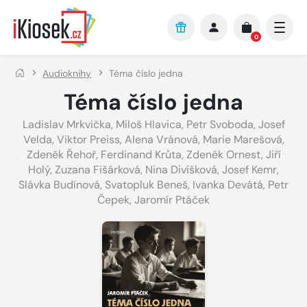
Přejít na hlavní obsah
0
Audioknihy
Téma číslo jedna
Téma číslo jedna
Ladislav Mrkvička
,
Miloš Hlavica
,
Petr Svoboda
,
Josef
Velda
,
Viktor Preiss
,
Alena Vránová
,
Marie Marešová
,
Zdeněk Řehoř
,
Ferdinand Krůta
,
Zdeněk Ornest
,
Jiří
Holý
,
Zuzana Fišárková
,
Nina Divíšková
,
Josef Kemr
,
Slávka Budínová
,
Svatopluk Beneš
,
Ivanka Devátá
,
Petr
Čepek
,
Jaromír Ptáček