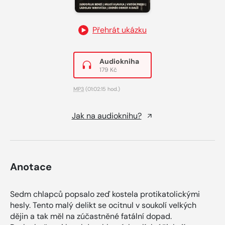
Přehrát ukázku
Audiokniha
179 Kč
MP3
(01:02:15 hod.)
Jak na audioknihu?
Anotace
Sedm chlapců popsalo zeď kostela protikatolickými
hesly. Tento malý delikt se ocitnul v soukolí velkých
dějin a tak měl na zúčastněné fatální dopad.