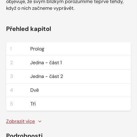
objevuje, že svým blízkým porozumíme teprve tehdy,
když o nich začneme vyprávět.
Přehled kapitol
1
Prolog
2
Jedna - část 1
3
Jedna - část 2
4
Dvě
5
Tři
Zobrazit více
Podrobnosti