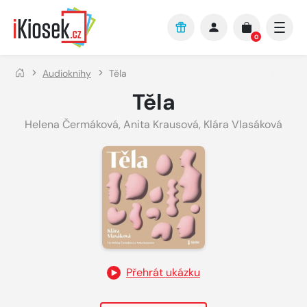
Přejít na hlavní obsah
0
Audioknihy
Těla
Těla
Helena Čermáková
,
Anita Krausová
,
Klára Vlasáková
Přehrát ukázku