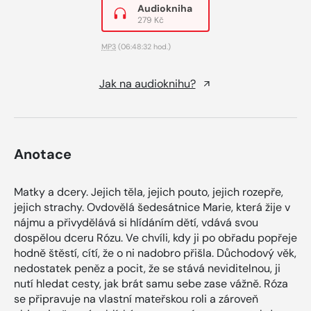
Audiokniha
279 Kč
MP3
(06:48:32 hod.)
Jak na audioknihu?
Anotace
Matky a dcery. Jejich těla, jejich pouto, jejich rozepře,
jejich strachy. Ovdovělá šedesátnice Marie, která žije v
nájmu a přivydělává si hlídáním dětí, vdává svou
dospělou dceru Rózu. Ve chvíli, kdy ji po obřadu popřeje
hodně štěstí, cítí, že o ni nadobro přišla. Důchodový věk,
nedostatek peněz a pocit, že se stává neviditelnou, ji
nutí hledat cesty, jak brát samu sebe zase vážně. Róza
se připravuje na vlastní mateřskou roli a zároveň