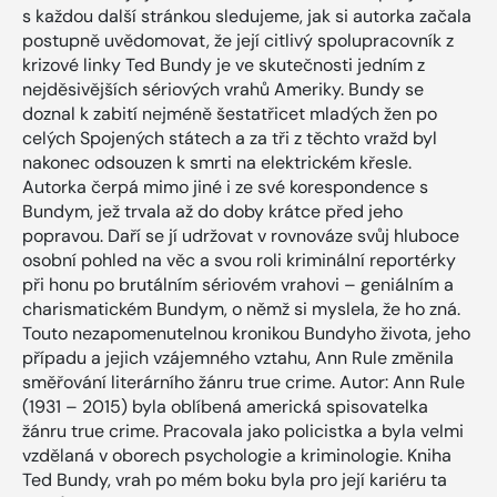
s každou další stránkou sledujeme, jak si autorka začala
postupně uvědomovat, že její citlivý spolupracovník z
krizové linky Ted Bundy je ve skutečnosti jedním z
nejděsivějších sériových vrahů Ameriky. Bundy se
doznal k zabití nejméně šestatřicet mladých žen po
celých Spojených státech a za tři z těchto vražd byl
nakonec odsouzen k smrti na elektrickém křesle.
Autorka čerpá mimo jiné i ze své korespondence s
Bundym, jež trvala až do doby krátce před jeho
popravou. Daří se jí udržovat v rovnováze svůj hluboce
osobní pohled na věc a svou roli kriminální reportérky
při honu po brutálním sériovém vrahovi – geniálním a
charismatickém Bundym, o němž si myslela, že ho zná.
Touto nezapomenutelnou kronikou Bundyho života, jeho
případu a jejich vzájemného vztahu, Ann Rule změnila
směřování literárního žánru true crime. Autor: Ann Rule
(1931 – 2015) byla oblíbená americká spisovatelka
žánru true crime. Pracovala jako policistka a byla velmi
vzdělaná v oborech psychologie a kriminologie. Kniha
Ted Bundy, vrah po mém boku byla pro její kariéru ta