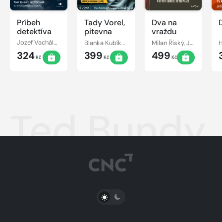
Príbeh
Tady Vorel,
Dva na
detektíva
pitevna
vraždu
Jozef Vachálek, Pavel Knapko
Blanka Kubíková, František Vorel
Milan Říský, Jan Thomayer
324
399
499
Kč
Kč
Kč
Ted Bundy,
PŘEPNOUT SVĚTLÝ/TMAVÝ REŽIM