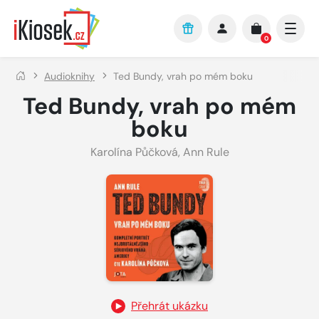
Přejít na hlavní obsah
0
Audioknihy
Ted Bundy, vrah po mém boku
Ted Bundy, vrah po mém
boku
Karolína Půčková
,
Ann Rule
Přehrát ukázku