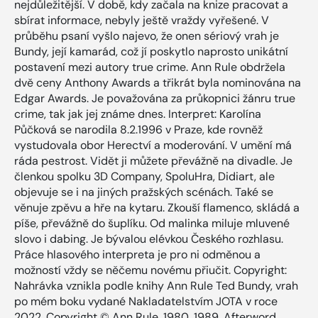
nejdůležitější. V době, kdy začala na knize pracovat a
sbírat informace, nebyly ještě vraždy vyřešené. V
průběhu psaní vyšlo najevo, že onen sériový vrah je
Bundy, její kamarád, což jí poskytlo naprosto unikátní
postavení mezi autory true crime. Ann Rule obdržela
dvě ceny Anthony Awards a třikrát byla nominována na
Edgar Awards. Je považována za průkopnici žánru true
crime, tak jak jej známe dnes. Interpret: Karolína
Půčková se narodila 8.2.1996 v Praze, kde rovněž
vystudovala obor Herectví a moderování. V umění má
ráda pestrost. Vidět ji můžete převážně na divadle. Je
členkou spolku 3D Company, SpoluHra, Didiart, ale
objevuje se i na jiných pražských scénách. Také se
věnuje zpěvu a hře na kytaru. Zkouší flamenco, skládá a
píše, převážně do šuplíku. Od malinka miluje mluvené
slovo i dabing. Je bývalou elévkou Českého rozhlasu.
Práce hlasového interpreta je pro ni odměnou a
možností vždy se něčemu novému přiučit. Copyright:
Nahrávka vznikla podle knihy Ann Rule Ted Bundy, vrah
po mém boku vydané Nakladatelstvím JOTA v roce
2022. Copyright © Ann Rule, 1980, 1989, Afterword