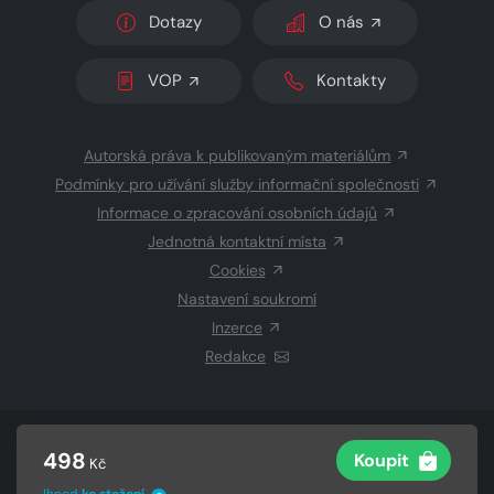
Dotazy
O nás
VOP
Kontakty
Autorská práva k publikovaným materiálům
Podmínky pro užívání služby informační společnosti
Informace o zpracování osobních údajů
Jednotná kontaktní místa
Cookies
Nastavení soukromí
Inzerce
Redakce
© 2026 Copyright
CZECH NEWS CENTER a.s.
a dodavatelé
498
Koupit
Kč
obsahu
Vysázeno
Grand IT s.r.o.