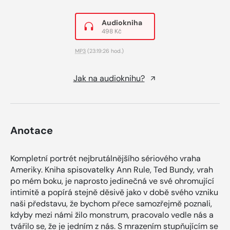
Audiokniha
498 Kč
MP3
(23:19:26 hod.)
Jak na audioknihu?
Anotace
Kompletní portrét nejbrutálnějšího sériového vraha
Ameriky. Kniha spisovatelky Ann Rule, Ted Bundy, vrah
po mém boku, je naprosto jedinečná ve své ohromující
intimitě a popírá stejně děsivě jako v době svého vzniku
naši představu, že bychom přece samozřejmě poznali,
kdyby mezi námi žilo monstrum, pracovalo vedle nás a
tvářilo se, že je jedním z nás. S mrazením stupňujícím se