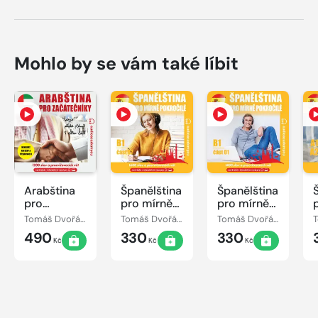
Mohlo by se vám také líbit
Arabština
Španělština
Španělština
pro
pro mírně
pro mírně
začátečníky
pokročilé
pokročilé
Tomáš Dvořáček
Tomáš Dvořáček, Jeff Short, Kateřina Dvořáčková, Alena Sasínová
Tomáš Dvořáček, Jeff Short, Kateřina Dvořáčková, Alena Sasínová
B1, část 2
B1, část 1
490
330
330
Kč
Kč
Kč