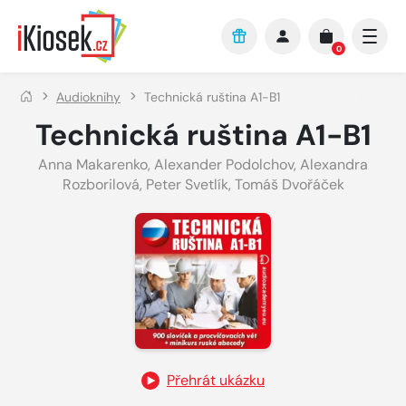
Přejít na hlavní obsah
0
Audioknihy
Technická ruština A1-B1
Technická ruština A1-B1
Anna Makarenko
,
Alexander Podolchov
,
Alexandra
Rozborilová
,
Peter Svetlík
,
Tomáš Dvořáček
Přehrát ukázku