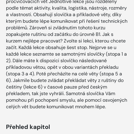
procvičovacích vět Jednotlivé lekce jsou rozděleny
podle témat aktivity, kvalita, logistika, nástroje, rozměry
a vlastnosti. Obsahují slovíčka a příkladové věty, díky
kterým budete lépe komunikovat při řešení technických
problémů. Zároveň si zvládnutím tohoto kurzu
zopakujete ruštinu od začátku do úrovně B1. Jak s
kurzem nejlépe pracovat? Zvolte si lekci, kterou chcete
začít. Každá lekce obsahuje šest stop. Nejprve se u
každé lekce seznamte se samotnými slovíčky (stopa 1 a
2). Dále máte k dispozici slovíčko následované
příkladovou větou, opět v obou variantách překladu
(stopa 3 a 4). Poté přecházíte na celé věty (stopa 5 a
6). Jakmile budete zvládat překládat věty z ruštiny do
češtiny (lekce 6) v časové pauze před českým
překladem, tak jste vyhráli. Samotná slovíčka Vám
pomohou při pochopení smyslu, ale pomocí osvojených
celých vět budete komunikovat mnohem lépe.
Přehled kapitol