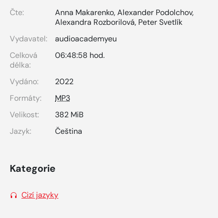
Čte:
Anna Makarenko
,
Alexander Podolchov
,
Alexandra Rozborilová
,
Peter Svetlík
Vydavatel:
audioacademyeu
Celková
06:48:58 hod.
délka:
Vydáno:
2022
Formáty:
MP3
Velikost:
382 MiB
Jazyk:
Čeština
Kategorie
Cizí jazyky