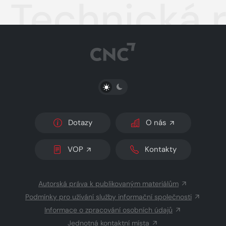
Technická r
PŘEPNOUT SVĚTLÝ/TMAVÝ REŽIM
Dotazy
O nás
VOP
Kontakty
Autorská práva k publikovaným materiálům
Podmínky pro užívání služby informační společnosti
Informace o zpracování osobních údajů
Jednotná kontaktní místa