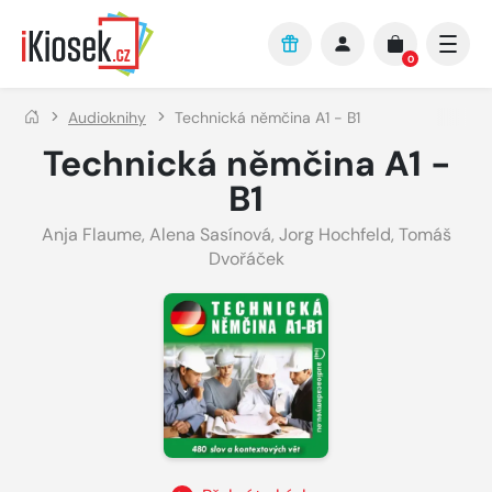
Přejít na hlavní obsah
0
Audioknihy
Technická němčina A1 - B1
Technická němčina A1 -
B1
Anja Flaume
,
Alena Sasínová
,
Jorg Hochfeld
,
Tomáš
Dvořáček