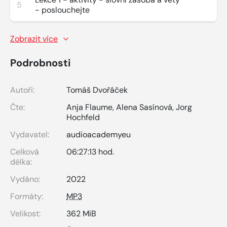
5
- poslouchejte
Zobrazit více
Podrobnosti
Autoři:
Tomáš Dvořáček
Čte:
Anja Flaume
,
Alena Sasínová
,
Jorg
Hochfeld
Vydavatel:
audioacademyeu
Celková
06:27:13 hod.
délka:
Vydáno:
2022
Formáty:
MP3
Velikost:
362 MiB