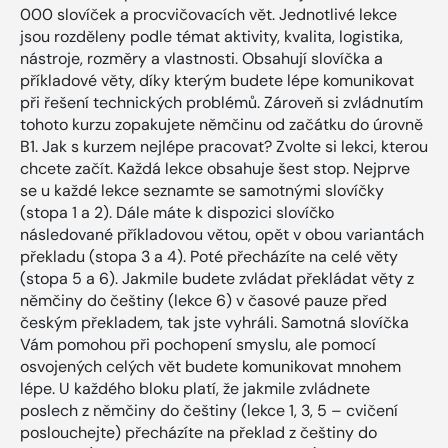
000 slovíček a procvičovacích vět. Jednotlivé lekce
jsou rozděleny podle témat aktivity, kvalita, logistika,
nástroje, rozměry a vlastnosti. Obsahují slovíčka a
příkladové věty, díky kterým budete lépe komunikovat
při řešení technických problémů. Zároveň si zvládnutím
tohoto kurzu zopakujete němčinu od začátku do úrovně
B1. Jak s kurzem nejlépe pracovat? Zvolte si lekci, kterou
chcete začít. Každá lekce obsahuje šest stop. Nejprve
se u každé lekce seznamte se samotnými slovíčky
(stopa 1 a 2). Dále máte k dispozici slovíčko
následované příkladovou větou, opět v obou variantách
překladu (stopa 3 a 4). Poté přecházíte na celé věty
(stopa 5 a 6). Jakmile budete zvládat překládat věty z
němčiny do češtiny (lekce 6) v časové pauze před
českým překladem, tak jste vyhráli. Samotná slovíčka
Vám pomohou při pochopení smyslu, ale pomocí
osvojených celých vět budete komunikovat mnohem
lépe. U každého bloku platí, že jakmile zvládnete
poslech z němčiny do češtiny (lekce 1, 3, 5 – cvičení
poslouchejte) přecházíte na překlad z češtiny do