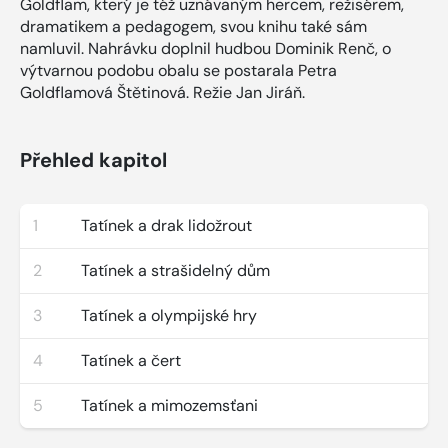
Goldflam, který je též uznávaným hercem, režisérem,
dramatikem a pedagogem, svou knihu také sám
namluvil. Nahrávku doplnil hudbou Dominik Renč, o
výtvarnou podobu obalu se postarala Petra
Goldflamová Štětinová. Režie Jan Jiráň.
Přehled kapitol
1
Tatínek a drak lidožrout
2
Tatínek a strašidelný dům
3
Tatínek a olympijské hry
4
Tatínek a čert
5
Tatínek a mimozemsťani