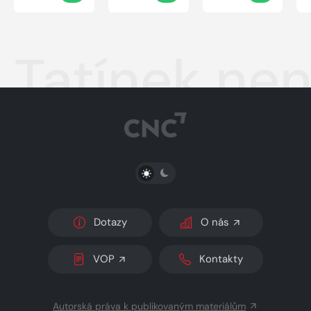
Tatínek nen
PŘEPNOUT SVĚTLÝ/TMAVÝ REŽIM
Dotazy
O nás
VOP
Kontakty
Autorská práva k publikovaným materiálům