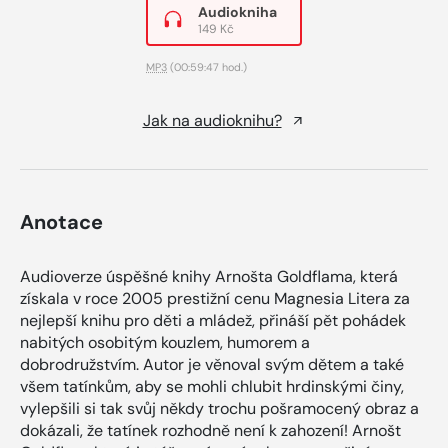
Audiokniha
149 Kč
MP3
(00:59:47 hod.)
Jak na audioknihu?
Anotace
Audioverze úspěšné knihy Arnošta Goldflama, která
získala v roce 2005 prestižní cenu Magnesia Litera za
nejlepší knihu pro děti a mládež, přináší pět pohádek
nabitých osobitým kouzlem, humorem a
dobrodružstvím. Autor je věnoval svým dětem a také
všem tatínkům, aby se mohli chlubit hrdinskými činy,
vylepšili si tak svůj někdy trochu pošramocený obraz a
dokázali, že tatínek rozhodně není k zahození! Arnošt