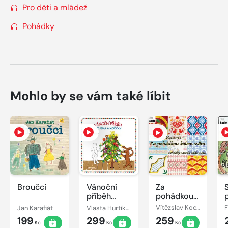
Pro děti a mládež
Pohádky
Mohlo by se vám také líbit
Broučci
Vánoční
Za
příběh
pohádkou
pejska a
kolem
Jan Karafiát
Vlasta Hurtíková
Vítězslav Kocourek
kočičky
světa
199
299
259
Kč
Kč
Kč