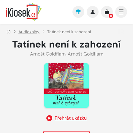
Přejít na hlavní obsah
0
Audioknihy
Tatínek není k zahození
Tatínek není k zahození
Arnošt Goldflam
,
Arnošt Goldflam
Přehrát ukázku