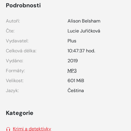
Podrobnosti
Autoři:
Alison Belsham
Čte:
Lucie Juřičková
Vydavatel:
Plus
Celková délka:
10:47:37 hod.
Vydáno:
2019
Formáty:
MP3
Velikost:
601 MiB
Jazyk:
Čeština
Kategorie
Krimi a detektivky