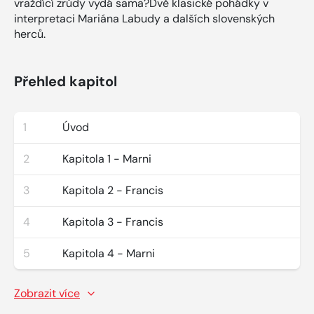
vraždící zrůdy vydá sama?Dvě klasické pohádky v
interpretaci Mariána Labudy a dalších slovenských
herců.
Přehled kapitol
1
Úvod
2
Kapitola 1 - Marni
3
Kapitola 2 - Francis
4
Kapitola 3 - Francis
5
Kapitola 4 - Marni
Zobrazit více