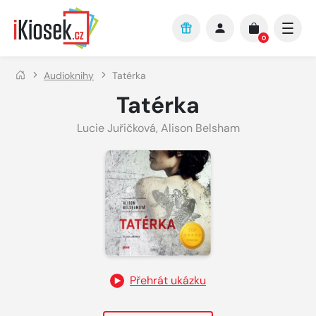
Přejít na hlavní obsah
0
Audioknihy
Tatérka
Tatérka
Lucie Juřičková
,
Alison Belsham
Přehrát ukázku