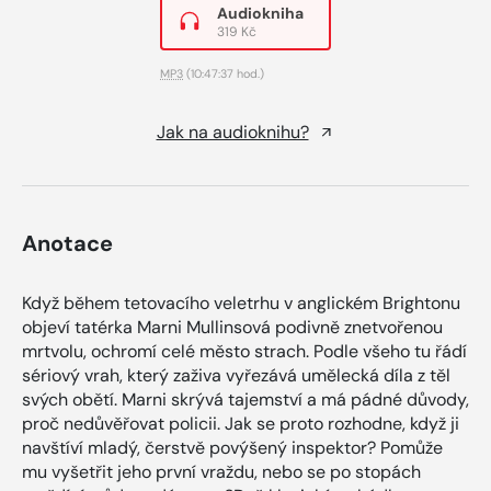
Audiokniha
319 Kč
MP3
(10:47:37 hod.)
Jak na audioknihu?
Anotace
Když během tetovacího veletrhu v anglickém Brightonu
objeví tatérka Marni Mullinsová podivně znetvořenou
mrtvolu, ochromí celé město strach. Podle všeho tu řádí
sériový vrah, který zaživa vyřezává umělecká díla z těl
svých obětí. Marni skrývá tajemství a má pádné důvody,
proč nedůvěřovat policii. Jak se proto rozhodne, když ji
navštíví mladý, čerstvě povýšený inspektor? Pomůže
mu vyšetřit jeho první vraždu, nebo se po stopách