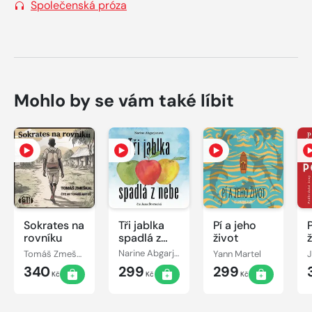
Společenská próza
Mohlo by se vám také líbit
Sokrates na
Tři jablka
Pí a jeho
rovníku
spadlá z
život
nebe
Tomáš Zmeškal
Narine Abgarjanová
Yann Martel
340
299
299
Kč
Kč
Kč