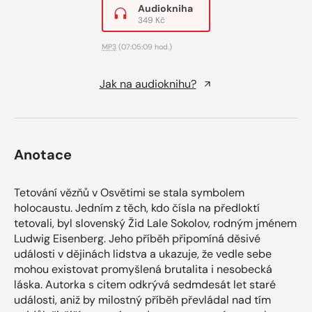
Audiokniha
349 Kč
MP3
(07:05:09 hod.)
Jak na audioknihu?
Anotace
Tetování vězňů v Osvětimi se stala symbolem
holocaustu. Jedním z těch, kdo čísla na předloktí
tetovali, byl slovenský Žid Lale Sokolov, rodným jménem
Ludwig Eisenberg. Jeho příběh připomíná děsivé
události v dějinách lidstva a ukazuje, že vedle sebe
mohou existovat promyšlená brutalita i nesobecká
láska. Autorka s citem odkrývá sedmdesát let staré
události, aniž by milostný příběh převládal nad tím