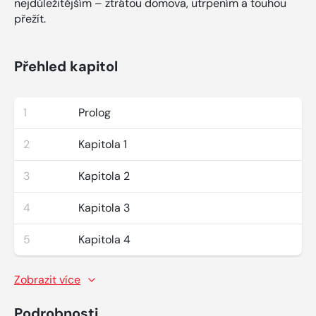
nejdůležitějším – ztrátou domova, utrpením a touhou
přežít.
Přehled kapitol
1
Prolog
2
Kapitola 1
3
Kapitola 2
4
Kapitola 3
5
Kapitola 4
Zobrazit více
Podrobnosti