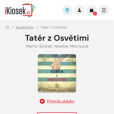
Přejít na hlavní obsah
0
Audioknihy
Tatér z Osvětimi
Tatér z Osvětimi
Martin Siničák
,
Heather Morrisová
Přehrát ukázku