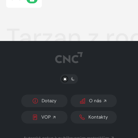
Tarzan z r
PŘEPNOUT SVĚTLÝ/TMAVÝ REŽIM
Dotazy
O nás
VOP
Kontakty