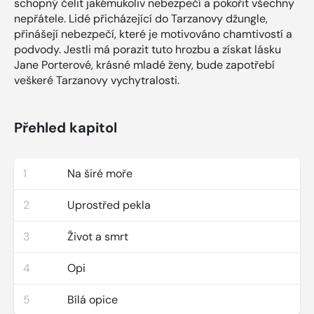
schopný čelit jakémukoliv nebezpečí a pokořit všechny
nepřátele. Lidé přicházející do Tarzanovy džungle,
přinášejí nebezpečí, které je motivováno chamtivostí a
podvody. Jestli má porazit tuto hrozbu a získat lásku
Jane Porterové, krásné mladé ženy, bude zapotřebí
veškeré Tarzanovy vychytralosti.
Přehled kapitol
1
Na širé moře
2
Uprostřed pekla
3
Život a smrt
4
Opi
5
Bílá opice