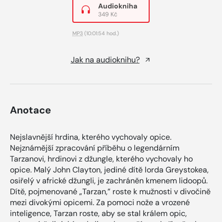
Audiokniha
349 Kč
MP3
(10:01:54 hod.)
Jak na audioknihu?
Anotace
Nejslavnější hrdina, kterého vychovaly opice.
Nejznámější zpracování příběhu o legendárním
Tarzanovi, hrdinovi z džungle, kterého vychovaly ho
opice. Malý John Clayton, jediné dítě lorda Greystokea,
osiřelý v africké džungli, je zachráněn kmenem lidoopů.
Dítě, pojmenované „Tarzan,” roste k mužnosti v divočině
mezi divokými opicemi. Za pomoci nože a vrozené
inteligence, Tarzan roste, aby se stal králem opic,