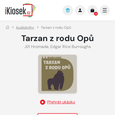
Přejít na hlavní obsah
0
Audioknihy
Tarzan z rodu Opů
Tarzan z rodu Opů
Jiří Hromada
,
Edgar Rice Burroughs
Přehrát ukázku