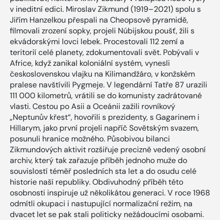
v ineditní edici. Miroslav Zikmund (1919–2021) spolu s
Jiřím Hanzelkou přespali na Cheopsově pyramidě,
filmovali zrození sopky, projeli Núbijskou poušť, žili s
ekvádorskými lovci lebek. Procestovali 112 zemí a
teritorií celé planety, zdokumentovali svět. Pobývali v
Africe, když zanikal koloniální systém, vynesli
československou vlajku na Kilimandžáro, v konžském
pralese navštívili Pygmeje. V legendární Tatře 87 urazili
111 000 kilometrů, vrátili se do komunisty zadrátované
vlasti. Cestou po Asii a Oceánii zažili rovníkový
„Neptunův křest“, hovořili s prezidenty, s Gagarinem i
Hillarym, jako první projeli napříč Sovětským svazem,
posunuli hranice možného. Působivou bilanci
Zikmundových aktivit rozšiřuje precizně vedený osobní
archiv, který tak zařazuje příběh jednoho muže do
souvislostí téměř posledních sta let a do osudu celé
historie naší republiky. Obdivuhodný příběh této
osobnosti inspiruje už několikátou generaci. V roce 1968
odmítli okupaci i nastupující normalizační režim, na
dvacet let se pak stali politicky nežádoucími osobami.