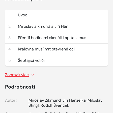
1
Úvod
2
Miroslav Zikmund a Jiří Hán
3
Před 11 hodinami skončil kapitalismus
4
Královna musí mít otevřené oči
5
Šeptající voliči
Zobrazit více
Podrobnosti
Autoři:
Miroslav Zikmund
,
Jiří Hanzelka
,
Miloslav
Stingl
,
Rudolf Švaříček