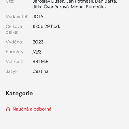
Čte:
Jaroslav Dušek
,
Jan Potměšil
,
Dan Bárta
,
Jitka Čvančarová
,
Michal Bumbálek
Vydavatel:
JOTA
Celková
15:56:29 hod.
délka:
Vydáno:
2023
Formáty:
MP3
Velikost:
881 MiB
Jazyk:
Čeština
Kategorie
Naučná a odborná