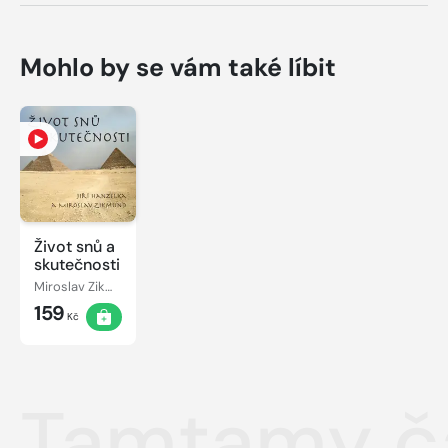
Mohlo by se vám také líbit
Život snů a
skutečnosti
Miroslav Zikmund, Jiří Hanzelka
159
Kč
Tamtamy č