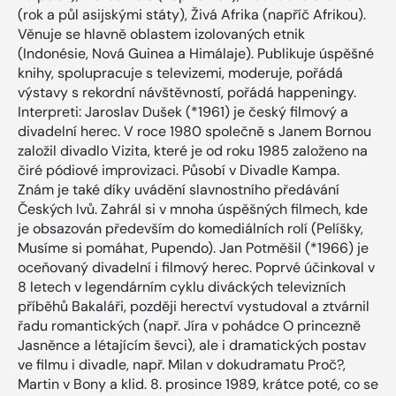
(rok a půl asijskými státy), Živá Afrika (napříč Afrikou).
Věnuje se hlavně oblastem izolovaných etnik
(Indonésie, Nová Guinea a Himálaje). Publikuje úspěšné
knihy, spolupracuje s televizemi, moderuje, pořádá
výstavy s rekordní návštěvností, pořádá happeningy.
Interpreti: Jaroslav Dušek (*1961) je český filmový a
divadelní herec. V roce 1980 společně s Janem Bornou
založil divadlo Vizita, které je od roku 1985 založeno na
čiré pódiové improvizaci. Působí v Divadle Kampa.
Znám je také díky uvádění slavnostního předávání
Českých lvů. Zahrál si v mnoha úspěšných filmech, kde
je obsazován především do komediálních rolí (Pelíšky,
Musíme si pomáhat, Pupendo). Jan Potměšil (*1966) je
oceňovaný divadelní i filmový herec. Poprvé účinkoval v
8 letech v legendárním cyklu diváckých televizních
příběhů Bakaláři, později herectví vystudoval a ztvárnil
řadu romantických (např. Jíra v pohádce O princezně
Jasněnce a létajícím ševci), ale i dramatických postav
ve filmu i divadle, např. Milan v dokudramatu Proč?,
Martin v Bony a klid. 8. prosince 1989, krátce poté, co se