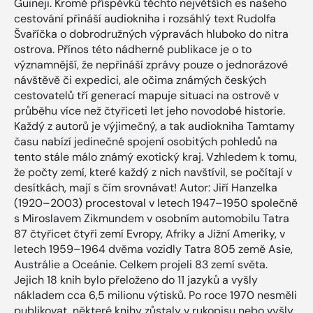
Guineji. Kromě příspěvků těchto největších es našeho
cestování přináší audiokniha i rozsáhlý text Rudolfa
Švaříčka o dobrodružných výpravách hluboko do nitra
ostrova. Přínos této nádherné publikace je o to
významnější, že nepřináší zprávy pouze o jednorázové
návštěvě či expedici, ale očima známých českých
cestovatelů tří generací mapuje situaci na ostrově v
průběhu více než čtyřiceti let jeho novodobé historie.
Každý z autorů je výjimečný, a tak audiokniha Tamtamy
času nabízí jedinečné spojení osobitých pohledů na
tento stále málo známý exotický kraj. Vzhledem k tomu,
že počty zemí, které každý z nich navštívil, se počítají v
desítkách, mají s čím srovnávat! Autor: Jiří Hanzelka
(1920–2003) procestoval v letech 1947–1950 společně
s Miroslavem Zikmundem v osobním automobilu Tatra
87 čtyřicet čtyři zemí Evropy, Afriky a Jižní Ameriky, v
letech 1959–1964 dvěma vozidly Tatra 805 země Asie,
Austrálie a Oceánie. Celkem projeli 83 zemí světa.
Jejich 18 knih bylo přeloženo do 11 jazyků a vyšly
nákladem cca 6,5 milionu výtisků. Po roce 1970 nesměli
publikovat, některé knihy zůstaly v rukopisu nebo vyšly