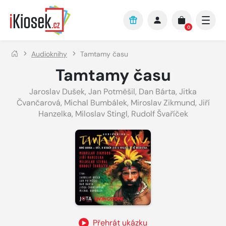
Přejít na hlavní obsah
0
Audioknihy
Tamtamy času
Tamtamy času
Jaroslav Dušek
,
Jan Potměšil
,
Dan Bárta
,
Jitka
Čvančarová
,
Michal Bumbálek
,
Miroslav Zikmund
,
Jiří
Hanzelka
,
Miloslav Stingl
,
Rudolf Švaříček
Přehrát ukázku