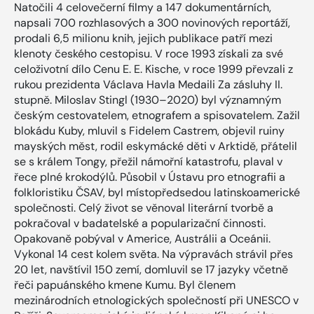
Natočili 4 celovečerní filmy a 147 dokumentárních,
napsali 700 rozhlasových a 300 novinových reportáží,
prodali 6,5 milionu knih, jejich publikace patří mezi
klenoty českého cestopisu. V roce 1993 získali za své
celoživotní dílo Cenu E. E. Kische, v roce 1999 převzali z
rukou prezidenta Václava Havla Medaili Za zásluhy II.
stupně. Miloslav Stingl (1930–2020) byl významným
českým cestovatelem, etnografem a spisovatelem. Zažil
blokádu Kuby, mluvil s Fidelem Castrem, objevil ruiny
mayských měst, rodil eskymácké děti v Arktidě, přátelil
se s králem Tongy, přežil námořní katastrofu, plaval v
řece plné krokodýlů. Působil v Ústavu pro etnografii a
folkloristiku ČSAV, byl místopředsedou latinskoamerické
společnosti. Celý život se věnoval literární tvorbě a
pokračoval v badatelské a popularizační činnosti.
Opakovaně pobýval v Americe, Austrálii a Oceánii.
Vykonal 14 cest kolem světa. Na výpravách strávil přes
20 let, navštívil 150 zemí, domluvil se 17 jazyky včetně
řeči papuánského kmene Kumu. Byl členem
mezinárodních etnologických společností při UNESCO v