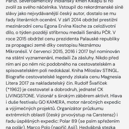
Paříži. Severoamerický indiánský kmen Kikapú si ho
zvolil za svého náčelníka. Vstoupil do rekordmanské síně
slávy jako nejvydávanější český autor, dostalo se mu
řady literárních ocenění. V září 2014 obdržel prestižní
mezinárodní cenu Egona Ervína Kische za celoživotní
dílo, o týden později stříbrnou medaili Senátu PČR. V
roce 2015 obdržel cenu prezidenta Palauské republiky
za propagaci země díky cestopisu Neznámou
Mikronésií. V červenci 2015, 2016 i 2017 byl nominován
na státní vyznamenání, medaili Za zásluhy. Nikdo před
ním ani po něm nic podobného na cestovatelském a
spisovatelském poli nedokázal. Kniha Miloslav STINGL.
Biografie cestovatelské legendy získala cenu Magnesia
Litera 2017 za nakladatelský čin. Rudolf Švaříček
(*1962) je cestovatel a dobrodruh, jednatel CK
LIVINGSTONE. Vizionář s širokým záběrem aktivit. Hlava
i duše festivalu GO KAMERA, motor náročných expedic
a výjimečných projektů. Organizátor průzkumu
extrémních oblastí (český prvovýstup na Carstensz) i
řadu úspěšných expedic: Polar 89 (se psím spřežením
na polár), Marco Polo (napříč Asií), Hedvábná stezka