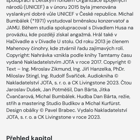
spolupráci s Dětským fondem Organizace spojených
národů (UNICEF) a v únoru 2015 byla jmenována
vyslankyní dobré vůle UNICEF v České republice. Michal
Bumbálek (*1971) vystudoval brněnskou konzervatoř a
JAMU. Během studia spolupracoval s Divadlem Husa na
provázku, kde později získal angažmá. Hrál také v
HaDivadle a v Divadle U stolu. Od roku 2013 je členem
Mahenovy činohry, kde ztvárnil řadu zajímavých rolí.
Copyright: Nahrávka vznikla podle knihy Tamtamy času
vydané Nakladatelstvím JOTA v roce 2017. Copyright ©
Text – Ing. Miroslav Zikmund, Ing. Jiří Hanzelka, PhDr.
Miloslav Stingl, Ing. Rudolf Švaříček. Audiokniha ©
Nakladatelství JOTA, s. r. o. a CK Livingstone 2023. Čtou
Jaroslav Dušek, Jan Potměšil, Dan Bárta, Jitka
Čvančarová, Michal Bumbálek. Hudba Dan Bárta, režie,
střih a mastering Studio Budíkov a Michal Kurfürst.
Design obálky © Pavel Brabec. Vydalo Nakladatelství
JOTA, s. r. o. a CK Livingstone v roce 2023.
Přehled kapitol