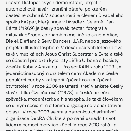
účastnil listopadových demonstrací, utrpěl při
automobilové havárii zranění páteře, po kterém
částečně ochrnul. V současnosti je členem Divadelního
spolku Kašpar, který hraje v Divadle v Celetné. Dan
Bárta (*1969) je český zpěvák, textař, fotograf a
milovník přírody. Je známý mimo jiné ze skupin Alice,
Die el. Eleffant!?, Sexy Dancers, J.A.R. nebo z jazzového
projektu Illustratosphere. V devadesátých letech zpíval
také v muzikálech Jesus Christ Superstar a Evita a také
se účastnil projektu kytaristy Jiřího Urbana a basisty
Zdeňka Kuba z Arakainu – Project KAIN z roku 1999. Je
jedenáctinásobným držitelem ceny Akademie české
populární hudby v kategorii Zpěvák roku a Zpěvák
čtvrtstoletí, v roce 2006 se umístil třetí v anketě Český
slavík. Jitka Čvančarová (*1978) je česká herečka,
zpěvačka, moderátorka a filantropka. Je také člověkem
se silným sociálním cítěním, angažuje se v charitativní
oblasti. V roce 2007 se stala patronkou charitativní
organizace DebRA ČR, která pomáhá usnadnit život
lidem s nemocí motýlích křídel. V roce 2010 zahájila