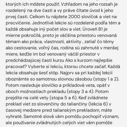
ktorých ich môžete použiť. Vzhľadom na jeho rozsah je
rozdelený na dve časti a vy práve čítate úvod k jeho
prvej časti. Celkom tu nájdete 2000 slovíčok a viet na
precvičenie. Jednotlivé lekcie sú rozdelené podľa tém a
každá obsahuje iný počet slov a viet. Úroveň B1 je
mierne pokročilá, preto je väčšina priestoru venovaná
témam ako práca, vlastnosti, aktivity , zatiaľ čo témy
ako cestovanie, voľný čas, rodina sú zahrnuté v menšej
miere, keďže im bol venovaný väčší priestor v
predchádzajúcej časti kurzu Ako s kurzom najlepšie
pracovať? Vyberte si lekciu, ktorou chcete začať. Každá
lekcia obsahuje šesť stôp. Najprv sa pri každej lekcii
oboznámte so samotnou slovnou zásobou (stopy 1 a 2).
Potom nasleduje slovíčko a príkladová veta, opäť v
oboch možnostiach prekladu (stopy 3 a 4). Potom
prejdite na celé vety (stopa 5 a 6). Keď zvládnete
preklad viet zo slovenčiny do taliančiny (lekcia 6) v
časovej medzere pred talianským prekladom, máte
vyhraté. Samotné slová vám pomôžu pochopiť význam,
ale používanie zvládnutých celých viet vám pomôže