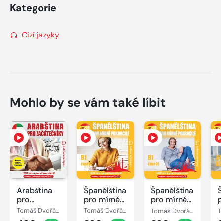
Kategorie
Cizí jazyky
Mohlo by se vám také líbit
Arabština
Španělština
Španělština
pro
pro mírně
pro mírně
začátečníky
pokročilé
pokročilé
Tomáš Dvořáček
Tomáš Dvořáček, Jeff Short, Kateřina Dvořáčková, Alena Sasínová
Tomáš Dvořáček, Jeff Short, Kateřina Dvořáčková, Alena Sasínová
B1, část 2
B1, část 1