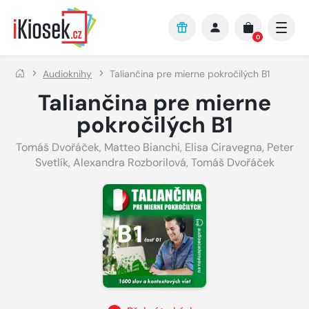
Přejít na hlavní obsah
0
Audioknihy
Taliančina pre mierne pokročilých B1
Taliančina pre mierne
pokročilých B1
Tomáš Dvořáček
,
Matteo Bianchi
,
Elisa Ciravegna
,
Peter
Svetlík
,
Alexandra Rozborilová
,
Tomáš Dvořáček