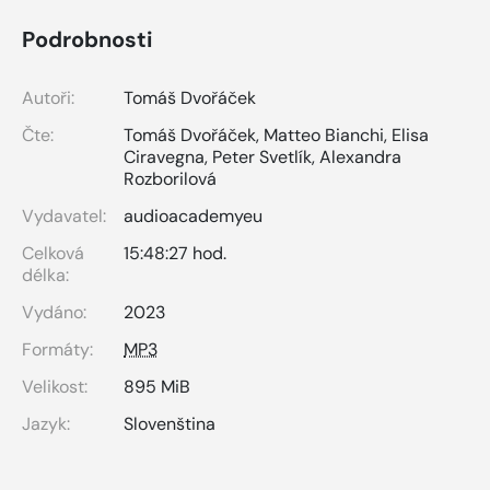
Podrobnosti
Autoři:
Tomáš Dvořáček
Čte:
Tomáš Dvořáček
,
Matteo Bianchi
,
Elisa
Ciravegna
,
Peter Svetlík
,
Alexandra
Rozborilová
Vydavatel:
audioacademyeu
Celková
15:48:27 hod.
délka:
Vydáno:
2023
Formáty:
MP3
Velikost:
895 MiB
Jazyk:
Slovenština