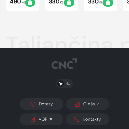
490
330
330
Kč
Kč
Kč
Taliančina 
PŘEPNOUT SVĚTLÝ/TMAVÝ REŽIM
Dotazy
O nás
VOP
Kontakty