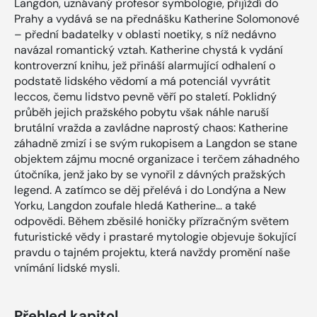
Langdon, uznávaný profesor symbologie, přijíždí do
Prahy a vydává se na přednášku Katherine Solomonové
– přední badatelky v oblasti noetiky, s níž nedávno
navázal romantický vztah. Katherine chystá k vydání
kontroverzní knihu, jež přináší alarmující odhalení o
podstatě lidského vědomí a má potenciál vyvrátit
leccos, čemu lidstvo pevně věří po staletí. Poklidný
průběh jejich pražského pobytu však náhle naruší
brutální vražda a zavládne naprostý chaos: Katherine
záhadně zmizí i se svým rukopisem a Langdon se stane
objektem zájmu mocné organizace i terčem záhadného
útočníka, jenž jako by se vynořil z dávných pražských
legend. A zatímco se děj přelévá i do Londýna a New
Yorku, Langdon zoufale hledá Katherine… a také
odpovědi. Během zběsilé honičky přízračným světem
futuristické vědy i prastaré mytologie objevuje šokující
pravdu o tajném projektu, která navždy promění naše
vnímání lidské mysli.
Přehled kapitol