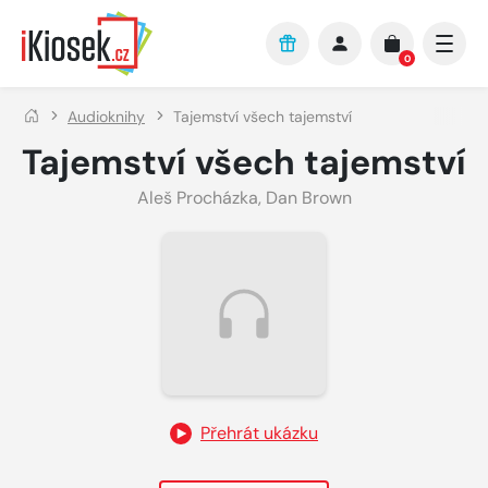
Přejít na hlavní obsah
0
Audioknihy
Tajemství všech tajemství
Tajemství všech tajemství
Aleš Procházka
,
Dan Brown
Přehrát ukázku