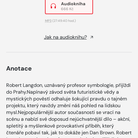
Audiokniha
666 Kč
MP3
(27:49:40 hod.)
Jak na audioknihu?
Anotace
Robert Langdon, uznávaný profesor symbologie, přijíždí
do Prahy.Napínavý závod světa futuristické vědy a
mystických pověstí odhaluje šokující pravdu o tajném
projektu, který navždy změní náš pohled na lidskou
mysl.Nejpopulárnější autor současnosti se vrací na
scénu a nabízí své doposud nejúchvatnější dílo – akční,
spletitý a myšlenkově provokativní příběh, který
čtenáře pobaví tak, jak to dokáže jen Dan Brown. Robert