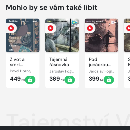
Mohlo by se vám také líbit
Život a
Tajemná
Pod
smrt
řásnovka
junáckou
Maxmiliána
vlajkou
Pavel Horna, Jaroslav Foglar
Jaroslav Foglar
Jaroslav Foglar
Drápa
449
369
399
Kč
Kč
Kč
Tajemství 