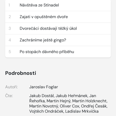
1
Návštěva ze Stínadel
2
Zajati v opuštěném dvoře
3
Dvorečáci dostávají těžký úkol
4
Zachráníme ještě gingo?
5
Po stopách dávného příběhu
Podrobnosti
Autoři:
Jaroslav Foglar
Čte:
Jakub Dostál
,
Jakub Heřmánek
,
Jan
Řehořka
,
Martin Hejný
,
Martin Holzknecht
,
Martin Novotný
,
Oliver Cox
,
Ondřej Česák
,
Vojtěch Ondráček
,
Ladislav Mrkvička