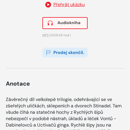
Přehrát ukázku
Audiokniha
MP3
(01:09:48 hod.)
Prodej skončil.
Anotace
Závěrečný díl velkolepé trilogie, odehrávající se ve
zšeřelých uličkách, sklepeních a dvorech Stínadel. Tam
všude číhá na statečné hochy z Rychlých šípů
nebezpečí v podobě nástrah, úkladů a léček Vontů -
Dabinelovců a Uctívačů ginga. Rychlé šípy jsou na