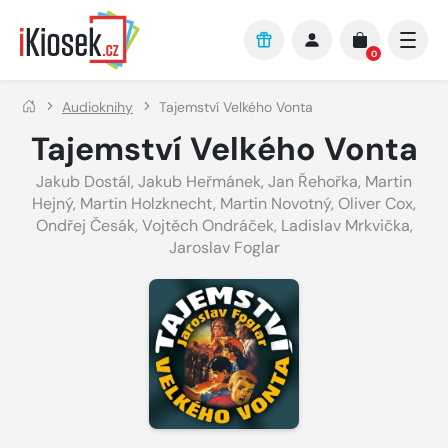
Přejít na hlavní obsah
0
Audioknihy
Tajemství Velkého Vonta
Tajemství Velkého Vonta
Jakub Dostál
,
Jakub Heřmánek
,
Jan Řehořka
,
Martin
Hejný
,
Martin Holzknecht
,
Martin Novotný
,
Oliver Cox
,
Ondřej Česák
,
Vojtěch Ondráček
,
Ladislav Mrkvička
,
Jaroslav Foglar