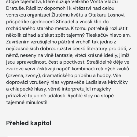
stopě tajemství, které sužuje Velkého Vonta Vláďu
Dratuše. Rádi by dopomohli k vítězství nad celou
vontskou organizací Žlutému květu a Otakaru Losnovi,
přispěli ke sjednocení Stínadel a vnesli klid do
rozhádaného starého města. K tomu potřebují rozluštit
několik záhad a získat zpět tajemný Tleskačův hlavolam.
Završením vzrušujícího pátrání vrcholí tak jedno z
nejúžasnějších dobrodružství české literatury pro děti, v
němž, neseny na vlně fantazie, vítězí krásné ideály, jimiž
jsou spravedlnost, čest a poctivost. Strašidelné děje ve
zvukové verzi získávají napětí kombinací reálných zvuků
(ozvěna, zvony), dramatického příběhu a hudby. Vše
doprovází vzrušený hlas vypravěče Ladislava Mrkvičky
a chlapecké hlasy, věrně interpretující magicky
přitažlivé tajuplné události. Rychlé šípy na stopě
tajemné minulosti!
Přehled kapitol