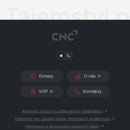
Tajemství 
PŘEPNOUT SVĚTLÝ/TMAVÝ REŽIM
Dotazy
O nás
VOP
Kontakty
Autorská práva k publikovaným materiálům
Podmínky pro užívání služby informační společnosti
Informace o zpracování osobních údajů