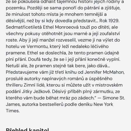
že se pokoušela odhalit tajemnou historii jejich rodiny a
pozemku. Později se sama ponoří do pátrání a zjišťuje,
že minulost tohoto místa je mnohem temnější a
děsivější, než by si kdy dovedla představit… Rok 1929.
Sedmatřicetiletá Ethel Monroeová touží po dítěti, ale
všechny pokusy otěhotnět jsou marné a její zoufalství
roste. Aby ji její manžel rozveselil, vezme ji na výlet do
hotelu ve Vermontu, který leží nedaleko léčivého
pramene. Ethel se doslechla, že tento pramen údajně
plní přání. Doufá tedy, že se i její přání konečně vyplní.
Netuší ale, že pramen stejně tak bere, jako dává…
Představujeme vám již třetí knihu od Jennifer McMahon,
proslulé autorky napínavých románů a úspěšného
thrilleru Zimní lidé, kterou si můžete užít v mistrovském
podání Jitky Ježkové. Děsivý příběh plný zármutku, ze
kterého vám bude běhat mráz po zádech.“ — Simone St.
James, autorka bestsellerů podle deníku New York
Times.
Přehled kapitol