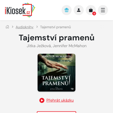
Přejít na hlavní obsah
0
Audioknihy
Tajemství pramenů
Tajemství pramenů
Jitka Ježková
,
Jennifer McMahon
Přehrát ukázku