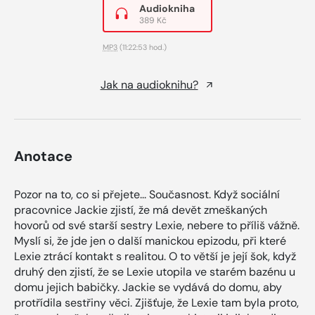
Audiokniha
389 Kč
MP3
(11:22:53 hod.)
Jak na audioknihu?
Anotace
Pozor na to, co si přejete... Současnost. Když sociální
pracovnice Jackie zjistí, že má devět zmeškaných
hovorů od své starší sestry Lexie, nebere to příliš vážně.
Myslí si, že jde jen o další manickou epizodu, při které
Lexie ztrácí kontakt s realitou. O to větší je její šok, když
druhý den zjistí, že se Lexie utopila ve starém bazénu u
domu jejich babičky. Jackie se vydává do domu, aby
protřídila sestřiny věci. Zjišťuje, že Lexie tam byla proto,