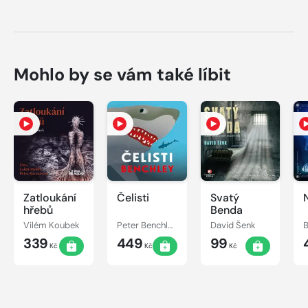
Mohlo by se vám také líbit
Zatloukání
Čelisti
Svatý
hřebů
Benda
Vilém Koubek
Peter Benchley
David Šenk
B
339
449
99
Kč
Kč
Kč