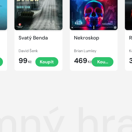
Svatý Benda
Nekroskop
R
David Šenk
Brian Lumley
K
99
469
t
Koupit
Koupit
Kč
Kč
mný hr