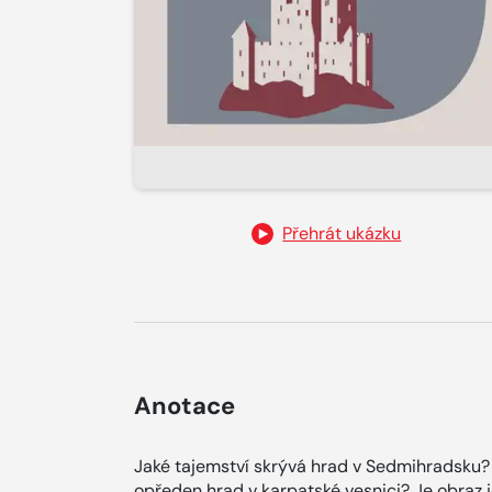
Přehrát ukázku
Anotace
Jaké tajemství skrývá hrad v Sedmihradsku? O
opředen hrad v karpatské vesnici? Je obraz je