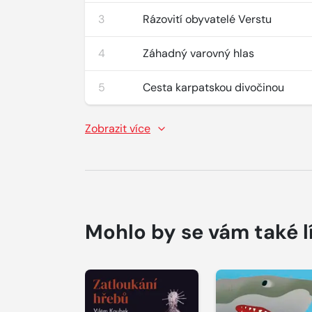
3
Rázovití obyvatelé Verstu
4
Záhadný varovný hlas
5
Cesta karpatskou divočinou
Zobrazit více
Mohlo by se vám také l
Přehrát
Přehrát
ukázku
ukázku