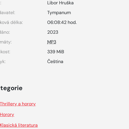
:
Libor Hruška
avatel:
Tympanum
ková délka:
06:08:42 hod.
dáno:
2023
máty:
MP3
ikost:
339 MiB
yk:
Čeština
tegorie
Thrillery a horory
Horory
Klasická literatura