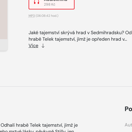
298 Kč
MP3
(06:08:42 hod.)
Jaké tajemství skrývá hrad v Sedmihradsku? Od
hrabě Telek tajemství, jímž je opředen hrad v...
Více
Po
Aut
dhalí hrabě Telek tajemství, jímž je
ho mrtvé lásky, pěvkyně Stilly, jen