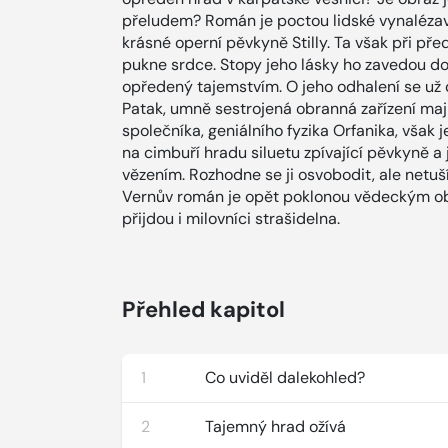
přeludem? Román je poctou lidské vynalézav
krásné operní pěvkyně Stilly. Ta však při př
pukne srdce. Stopy jeho lásky ho zavedou do 
opředený tajemstvím. O jeho odhalení se už d
Patak, umně sestrojená obranná zařízení maj
společníka, geniálního fyzika Orfanika, však j
na cimbuří hradu siluetu zpívající pěvkyně a 
vězením. Rozhodne se ji osvobodit, ale netuš
Vernův román je opět poklonou vědeckým obj
přijdou i milovníci strašidelna.
Přehled kapitol
1
Co uviděl dalekohled?
2
Tajemný hrad ožívá