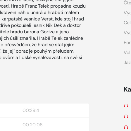
Čte
osti. Hrabě Franz Telek propadne kouzlu
edstavení náhle umírá a hraběti málem
Vyd
karpatské vesnice Verst, kde stojí hrad
Cel
říve pokoušeli lesník Nik Dek a doktor
itele hradu barona Gortze a jeho
Vy
ejich úsilí zmařila. Hrabě Telek zahlédne
For
je přesvědčen, že hrad se stal jejím
í, že její obraz je pouhým přeludem.
Vel
evům a lidské vynalézavosti, na své si
Jaz
Ka
00:29:41
00:20:08