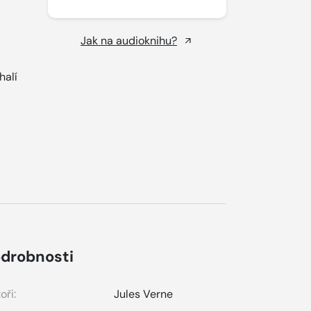
Jak na audioknihu?
halí
drobnosti
oři:
Jules Verne