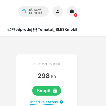
DÁRKOVÝ
CERTIFIKÁT
0
Předprodej
Témata
BLESKmobil
AUDIOKNIHA
(
MP3
)
298
Kč
Koupit
Ihned
ke stažení
?