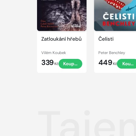
Zatloukání hřebů
Čelisti
Vilém Koubek
Peter Benchley
339
449
Koupit
Koupi
Kč
Kč
Taje