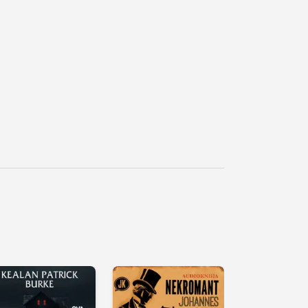
řehrát
kázku