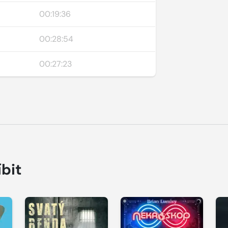
00:19:36
00:28:54
00:27:23
íbit
Přehrát
Přehrát
P
ukázku
ukázku
u