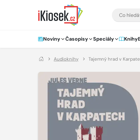
Přejít na hlavní obsah
VYHLEDÁVÁNÍ
Hlavní navigace
Noviny
Časopisy
Speciály
Knihy
Audioknihy
Tajemný hrad v Karpat