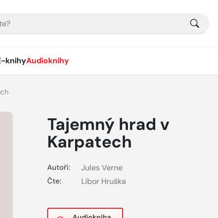
E-knihy
Audioknihy
ech
Tajemný hrad v
Karpatech
Autoři:
Jules Verne
Čte:
Libor Hruška
Audiokniha