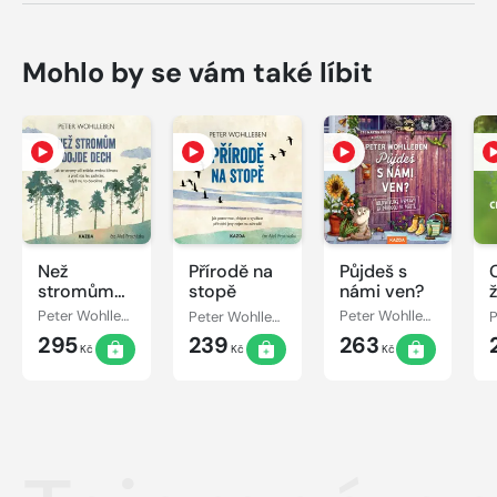
Mohlo by se vám také líbit
Než
Přírodě na
Půjdeš s
stromům
stopě
námi ven?
ž
dojde dech
Peter Wohlleben
Peter Wohlleben
Peter Wohlleben
295
239
263
Kč
Kč
Kč