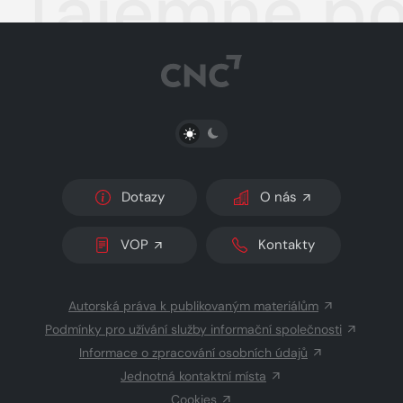
Tajemné po
PŘEPNOUT SVĚTLÝ/TMAVÝ REŽIM
Dotazy
O nás
VOP
Kontakty
Autorská práva k publikovaným materiálům
Podmínky pro užívání služby informační společnosti
Informace o zpracování osobních údajů
Jednotná kontaktní místa
Cookies