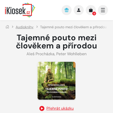
Přejít na hlavní obsah
0
Audioknihy
Tajemné pouto mezi člověkem a přírodou
Tajemné pouto mezi
člověkem a přírodou
Aleš Procházka
,
Peter Wohlleben
Přehrát ukázku