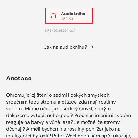
Audiokniha
239 Kč
MP3
(07:24:33 hod.)
Jak na audioknihu?
Anotace
Ohromující zjištění o sedmi lidských smyslech,
srdečním tepu stromů a otázce, zda mají rostliny
vědomí. Máme něco jako sedmý smysl, kterým
dokážeme vytušit nebezpečí? Proč náš imunitní systém
reaguje na barvy a vůně lesa? Je možné, že stromy
dýchají? A měli bychom na rostliny pohlížet jako na
inteligentní bytosti? Peter Wohlleben nám opět ukazuje,