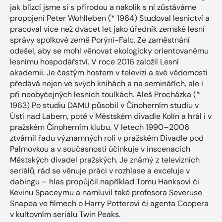
jak blízcí jsme si s přírodou a nakolik s ní zůstáváme
propojení Peter Wohlleben (* 1964) Studoval lesnictví a
pracoval více než dvacet let jako úředník zemské lesní
správy spolkové země Porýní-Falc. Ze zaměstnání
odešel, aby se mohl věnovat ekologicky orientovanému
lesnímu hospodářství. V roce 2016 založil Lesní
akademii. Je častým hostem v televizi a své vědomosti
předává nejen ve svých knihách a na seminářích, ale i
při neobyčejných lesních toulkách. Aleš Procházka (*
1963) Po studiu DAMU působil v Činoherním studiu v
Ústí nad Labem, poté v Městském divadle Kolín a hrál i v
pražském Činoherním klubu. V letech 1990–2006
ztvárnil řadu významných rolí v pražském Divadle pod
Palmovkou a v současnosti účinkuje v inscenacích
Městských divadel pražských. Je známý z televizních
seriálů, rád se věnuje práci v rozhlase a exceluje v
dabingu – hlas propůjčil například Tomu Hanksovi či
Kevinu Spaceymu a namluvil také profesora Severuse
Snapea ve filmech o Harry Potterovi či agenta Coopera
v kultovním seriálu Twin Peaks.