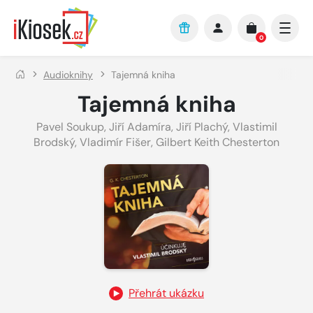
Přejít na hlavní obsah
0
Audioknihy
Tajemná kniha
Tajemná kniha
Pavel Soukup
,
Jiří Adamíra
,
Jiří Plachý
,
Vlastimil
Brodský
,
Vladimír Fišer
,
Gilbert Keith Chesterton
Přehrát ukázku