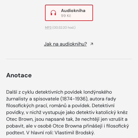
Audiokniha
99 Kč
MP3
(00:32:20 hod.)
Jak na audioknihu?
Anotace
Další z cyklu detektivních povídek londýnského
žurnalisty a spisovatele (1874-1936), autora řady
filosofických prací, románů a povídek. Detektivní
povídky, v nichž vystupuje jako detektiv katolický kněz
Otec Brown, jsou napsané tak, že nechtějí jen vzrušit a
pobavit, ale v osobě Otce Browna přinášejí i filosofický
podtext. V hlavní roli: Vlastimil Brodský.