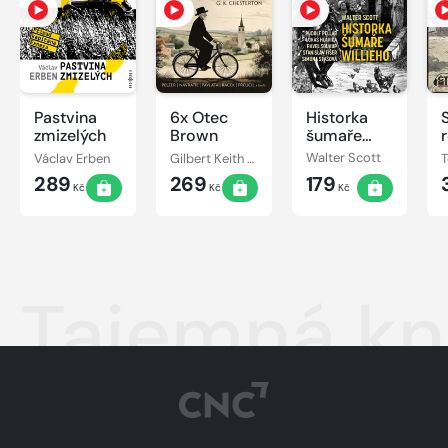
Pastvina
6x Otec
Historka
zmizelých
Brown
šumaře
Willieho
Václav Erben
Gilbert Keith Chesterton
Walter Scott
289
269
179
Kč
Kč
Kč
Tajemná kn