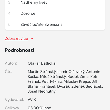
3
Nádherný květ
4
Dozorce
5
Závěť loďaře Swensona
Zobrazit více
Podrobnosti
Autoři:
Otakar Batlička
Čte:
Martin Stránský
,
Lumír Olšovský
,
Antonín
Kaška
,
Miloš Stránský
,
Radek Zima
,
Petr
Franěk
,
Petr Pěknic
,
Miloslav Krejsa
,
Jiří
Bláha
,
František Dvořák
,
Zdeněk Sedláček
,
Josef Nechutný
Vydavatel:
AVIK
Celková
03:00:01 hod.