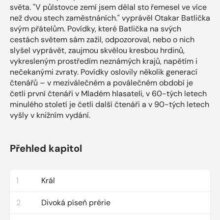
světa. "V půlstovce zemí jsem dělal sto řemesel ve více
než dvou stech zaměstnáních." vyprávěl Otakar Batlička
svým přátelům. Povídky, které Batlička na svých
cestách světem sám zažil, odpozoroval, nebo o nich
slyšel vyprávět, zaujmou skvělou kresbou hrdinů,
vykresleným prostředím neznámých krajů, napětím i
nečekanými zvraty. Povídky oslovily několik generací
čtenářů – v meziválečném a poválečném období je
četli první čtenáři v Mladém hlasateli, v 60-tých letech
minulého století je četli další čtenáři a v 90-tých letech
vyšly v knižním vydání.
Přehled kapitol
1
Král
2
Divoká píseň prérie