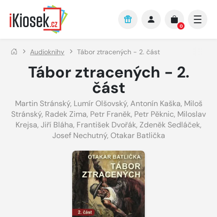
Přejít na hlavní obsah
0
Audioknihy
Tábor ztracených - 2. část
Tábor ztracených - 2.
část
Martin Stránský
,
Lumír Olšovský
,
Antonín Kaška
,
Miloš
Stránský
,
Radek Zima
,
Petr Franěk
,
Petr Pěknic
,
Miloslav
Krejsa
,
Jiří Bláha
,
František Dvořák
,
Zdeněk Sedláček
,
Josef Nechutný
,
Otakar Batlička