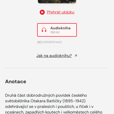
Přehrát ukázku
Audiokniha
199 Kč
MP3
(03:00:01 hod.)
Jak na audioknihu?
Anotace
Druhá část dobrodružných povídek českého
světoběžníka Otakara Batličky (1895-1942)
odehrávající se v pralesích i pouštích, u říček i v
oceánech, zapadlých koutech i velkoměstech celého