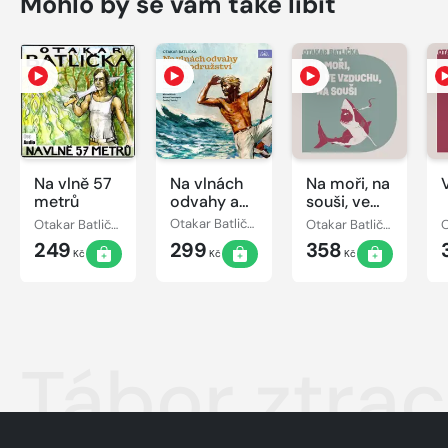
Mohlo by se vám také líbit
Na vlně 57
Na vlnách
Na moři, na
metrů
odvahy a
souši, ve
dobrodružství
vzduchu
Otakar Batlička
Otakar Batlička
Otakar Batlička
249
299
358
Kč
Kč
Kč
Tábor ztrac