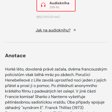
Audiokniha
299 Kč
MP3
(13:52:33 hod.)
Jak na audioknihu?
Anotace
Horké léto, dovolená právě začala, dvěma francouzským
policistům však běhá mráz po zádech. Poručici
Henebelleové z Lille zavolá uprostřed noci jeden z jejích
přátel a prosí ji o pomoc. Po zhlédnutí anonymního
krátkého filmu z padesátých let oslepl. V jiné části
Francie komisař Sharko z Nanterre vyšetřuje
pětinásobnou sadistickou vraždu. Oba případy spojuje
záhadný "syndrom E". Franck Thilliez (1973)