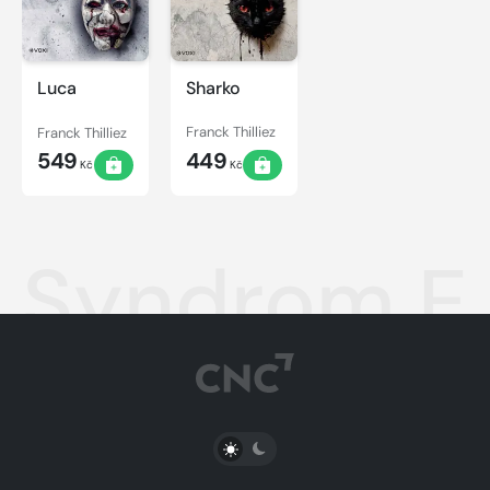
Luca
Sharko
Franck Thilliez
Franck Thilliez
549
449
Kč
Kč
Syndrom E
PŘEPNOUT SVĚTLÝ/TMAVÝ REŽIM