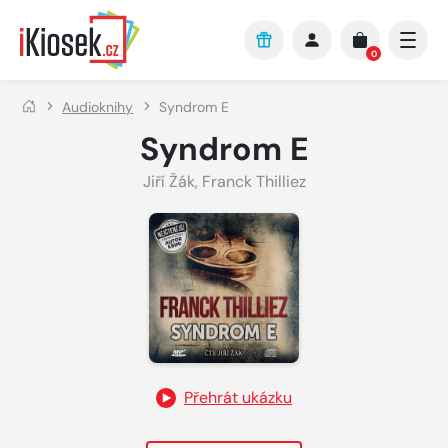
Přejít na hlavní obsah
0
Audioknihy
Syndrom E
Syndrom E
Jiří Žák
,
Franck Thilliez
Přehrát ukázku