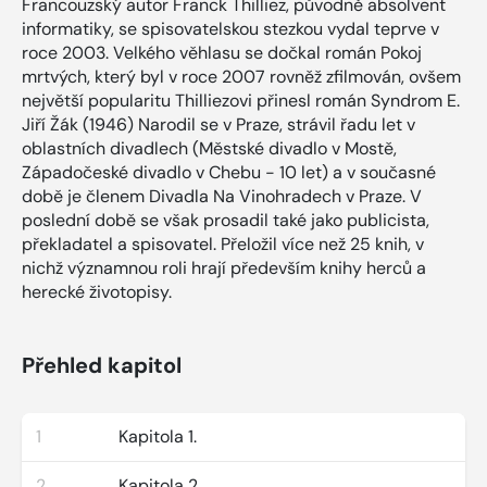
Francouzský autor Franck Thilliez, původně absolvent
informatiky, se spisovatelskou stezkou vydal teprve v
roce 2003. Velkého věhlasu se dočkal román Pokoj
mrtvých, který byl v roce 2007 rovněž zfilmován, ovšem
největší popularitu Thilliezovi přinesl román Syndrom E.
Jiří Žák (1946) Narodil se v Praze, strávil řadu let v
oblastních divadlech (Městské divadlo v Mostě,
Západočeské divadlo v Chebu - 10 let) a v současné
době je členem Divadla Na Vinohradech v Praze. V
poslední době se však prosadil také jako publicista,
překladatel a spisovatel. Přeložil více než 25 knih, v
nichž významnou roli hrají především knihy herců a
herecké životopisy.
Přehled kapitol
1
Kapitola 1.
2
Kapitola 2.