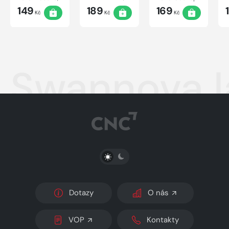
149
189
169
Kč
Kč
Kč
Swannova l
PŘEPNOUT SVĚTLÝ/TMAVÝ REŽIM
Dotazy
O nás
VOP
Kontakty