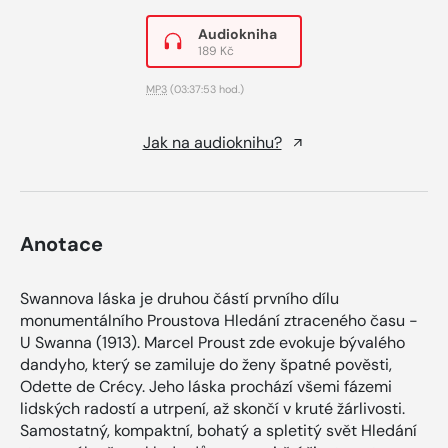
Audiokniha
189 Kč
MP3
(03:37:53 hod.)
Jak na audioknihu?
Anotace
Swannova láska je druhou částí prvního dílu
monumentálního Proustova Hledání ztraceného času -
U Swanna (1913). Marcel Proust zde evokuje bývalého
dandyho, který se zamiluje do ženy špatné pověsti,
Odette de Crécy. Jeho láska prochází všemi fázemi
lidských radostí a utrpení, až skončí v kruté žárlivosti.
Samostatný, kompaktní, bohatý a spletitý svět Hledání