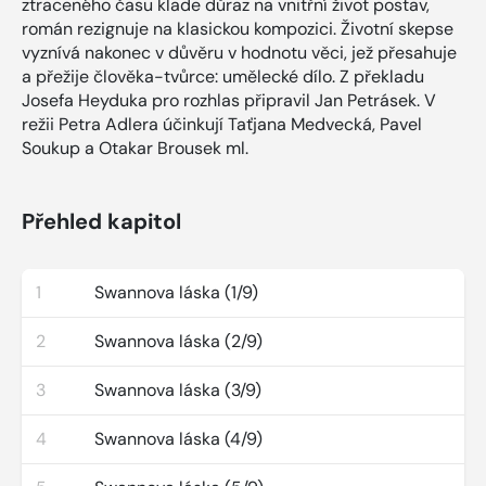
ztraceného času klade důraz na vnitřní život postav,
román rezignuje na klasickou kompozici. Životní skepse
vyznívá nakonec v důvěru v hodnotu věci, jež přesahuje
a přežije člověka-tvůrce: umělecké dílo. Z překladu
Josefa Heyduka pro rozhlas připravil Jan Petrásek. V
režii Petra Adlera účinkují Taťjana Medvecká, Pavel
Soukup a Otakar Brousek ml.
Přehled kapitol
1
Swannova láska (1/9)
2
Swannova láska (2/9)
3
Swannova láska (3/9)
4
Swannova láska (4/9)