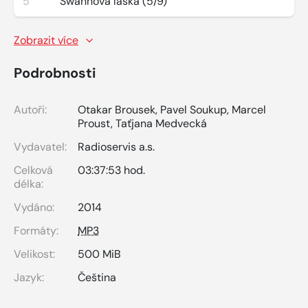
5
Swannova láska (5/9)
Zobrazit více
Podrobnosti
Autoři:
Otakar Brousek
,
Pavel Soukup
,
Marcel
Proust
,
Taťjana Medvecká
Vydavatel:
Radioservis a.s.
Celková
03:37:53 hod.
délka:
Vydáno:
2014
Formáty:
MP3
Velikost:
500 MiB
Jazyk:
Čeština