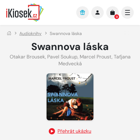
Přejít na hlavní obsah
0
Audioknihy
Swannova láska
Swannova láska
Otakar Brousek
,
Pavel Soukup
,
Marcel Proust
,
Taťjana
Medvecká
Přehrát ukázku