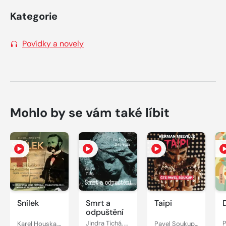
Kategorie
Povídky a novely
Mohlo by se vám také líbit
Snílek
Smrt a
Taipi
odpuštění
Karel Houska, Otakar Brousek, Jindřiška Jarošová, Jana Dítětová, Viktor Preiss, Josef Chvalina, Miroslav Masopust, Petr Svojtka, Miroslav Moravec
Jindra Tichá, Taťjana Medvecká
Pavel Soukup, Herman Melville