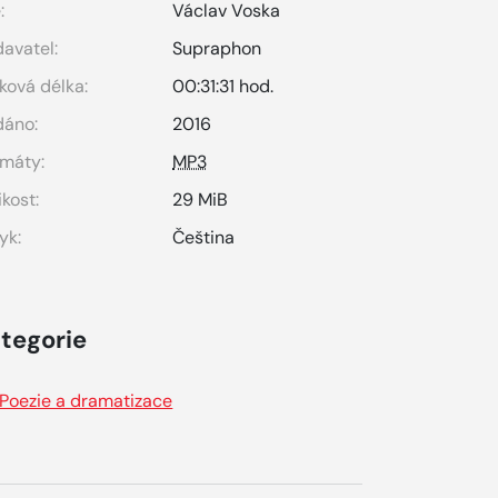
:
Václav Voska
avatel:
Supraphon
ková délka:
00:31:31 hod.
dáno:
2016
máty:
MP3
ikost:
29 MiB
yk:
Čeština
tegorie
Poezie a dramatizace