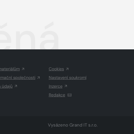
ěná
materiálům
Cookies
rmační společnosti
Nastavení soukromí
h údajů
Inzerce
Redakce
Vysázeno
Grand IT s.r.o.