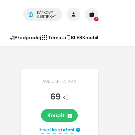
DÁRKOVÝ
CERTIFIKÁT
0
Předprodej
Témata
BLESKmobil
AUDIOKNIHA
(
MP3
)
69
Kč
Koupit
Ihned
ke stažení
?