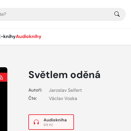
E-knihy
Audioknihy
Světlem oděná
Autoři:
Jaroslav Seifert
Čte:
Václav Voska
Audiokniha
69 Kč