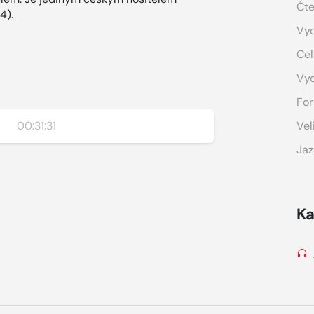
Čte
4).
Vyd
Cel
Vy
For
00:31:31
Vel
Jaz
Ka