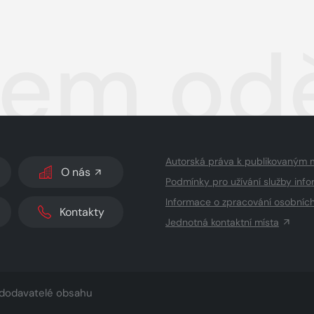
lem od
Autorská práva k publikovaným 
O nás
Podmínky pro užívání služby info
Informace o zpracování osobníc
Kontakty
Jednotná kontaktní místa
dodavatelé obsahu