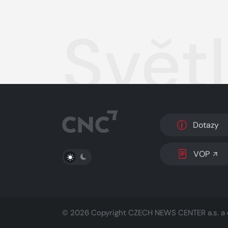
Svět
Dotazy
PŘEPNOUT SVĚTLÝ/TMAVÝ REŽIM
VOP
© 2026 Copyright
CZECH NEWS CENTER a.s.
a 