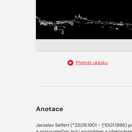
Přehrát ukázku
Anotace
Jaroslav Seifert (*23.09.1901 - †10.01.1986
a spisovatelům; byl i novinářem a překlada