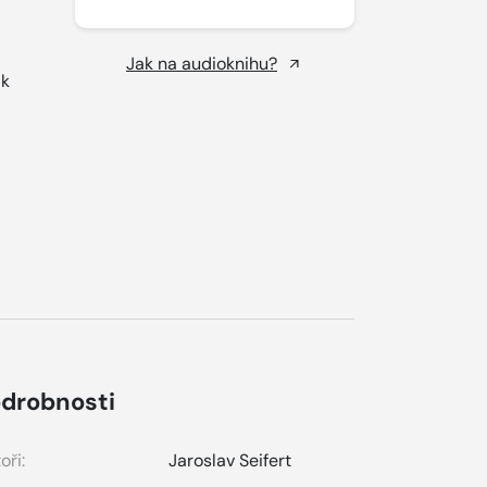
Jak na audioknihu?
 k
drobnosti
oři:
Jaroslav Seifert