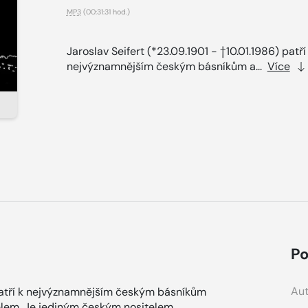
MP3
(00:31:31 hod.)
Jaroslav Seifert (*23.09.1901 - †10.01.1986) patří
nejvýznamnějším českým básníkům a...
Více
Po
Aut
) patří k nejvýznamnějším českým básníkům
telem. Je jediným českým nositelem