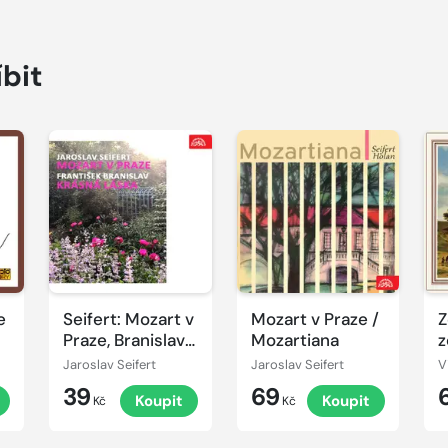
íbit
Přehrát
Přehrát
P
ukázku
ukázku
u
e
Seifert: Mozart v
Mozart v Praze /
Z
Praze, Branislav:
Mozartiana
z
Krásná láska
Jaroslav Seifert
Jaroslav Seifert
39
69
Koupit
Koupit
Kč
Kč