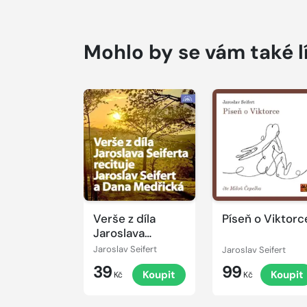
Mohlo by se vám také l
Přehrát
Přehrát
ukázku
ukázku
Verše z díla
Píseň o Viktorc
Jaroslava
Seiferta recituje
Jaroslav Seifert
Jaroslav Seifert
Jaroslav Seifert
39
99
Koupit
Koupit
a Dana Medřická
Kč
Kč