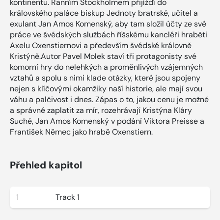
kontinentu. Ranním Stockholmem přijíždí do
královského paláce biskup Jednoty bratrské, učitel a
exulant Jan Amos Komenský, aby tam složil účty ze své
práce ve švédských službách říšskému kancléři hraběti
Axelu Oxenstiernovi a především švédské královně
Kristýně.Autor Pavel Molek staví tři protagonisty své
komorní hry do nelehkých a proměnlivých vzájemných
vztahů a spolu s nimi klade otázky, které jsou spojeny
nejen s klíčovými okamžiky naší historie, ale mají svou
váhu a palčivost i dnes. Zápas o to, jakou cenu je možné
a správné zaplatit za mír, rozehrávají Kristýna Kláry
Suché, Jan Amos Komenský v podání Viktora Preisse a
František Němec jako hrabě Oxenstiern.
Přehled kapitol
1
Track 1