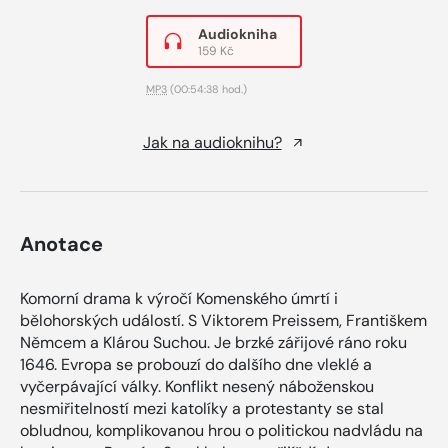
Audiokniha
159 Kč
MP3
(00:54:38 hod.)
Jak na audioknihu?
Anotace
Komorní drama k výročí Komenského úmrtí i
bělohorských událostí. S Viktorem Preissem, Františkem
Němcem a Klárou Suchou. Je brzké zářijové ráno roku
1646. Evropa se probouzí do dalšího dne vleklé a
vyčerpávající války. Konflikt nesený náboženskou
nesmiřitelností mezi katolíky a protestanty se stal
obludnou, komplikovanou hrou o politickou nadvládu na