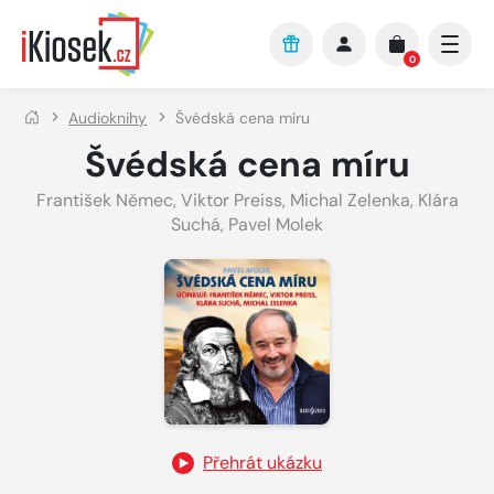
Přejít na hlavní obsah
0
Audioknihy
Švédská cena míru
Švédská cena míru
František Němec
,
Viktor Preiss
,
Michal Zelenka
,
Klára
Suchá
,
Pavel Molek
Přehrát ukázku