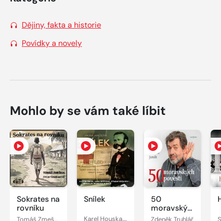
Dějiny, fakta a historie
Povídky a novely
Mohlo by se vám také líbit
Sokrates na
Snílek
50
rovníku
moravských
pověstí
Tomáš Zmeškal
Karel Houska, Otakar Brousek, Jindřiška Jarošová, Jana Dítětová, Viktor Preiss, Josef Chvalina, Miroslav Masopust, Petr Svojtka, Miroslav Moravec
Zdeněk Truhlář
S