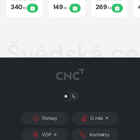
340
149
269
Kč
Kč
Kč
Švédská ce
PŘEPNOUT SVĚTLÝ/TMAVÝ REŽIM
Dotazy
O nás
VOP
Kontakty