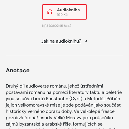
Audiokniha
199 Kč
MP3
(08:07:45 hod.)
Jak na audioknihu?
Anotace
Druhý díl audioverze románu, jehož ústředními
postavami románu na pomezí literatury faktu a beletrie
jsou soluňští bratři Konstantin (Cyril) a Metoděj. Příběh
jejich velkomoravské mise je zde podáván jako součást
historicky věrného obrazu doby. Ve velkolepé fresce
poznává čtenář osudy Velké Moravy jako průsečíku
zájmů byzantské a arabské říše, formujících se