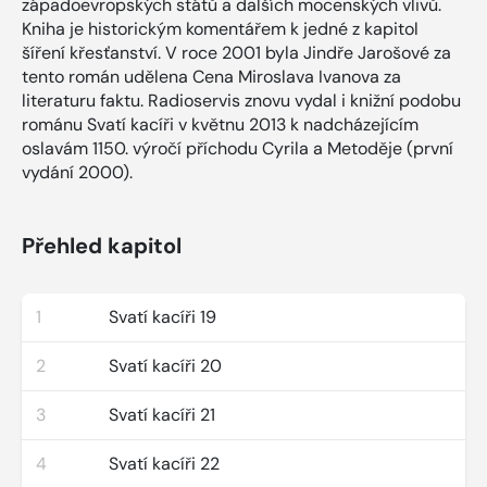
západoevropských států a dalších mocenských vlivů.
Kniha je historickým komentářem k jedné z kapitol
šíření křesťanství. V roce 2001 byla Jindře Jarošové za
tento román udělena Cena Miroslava Ivanova za
literaturu faktu. Radioservis znovu vydal i knižní podobu
románu Svatí kacíři v květnu 2013 k nadcházejícím
oslavám 1150. výročí příchodu Cyrila a Metoděje (první
vydání 2000).
Přehled kapitol
1
Svatí kacíři 19
2
Svatí kacíři 20
3
Svatí kacíři 21
4
Svatí kacíři 22