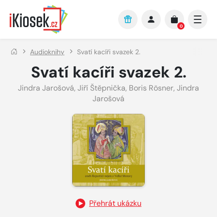
Přejít na hlavní obsah
0
Audioknihy
Svatí kacíři svazek 2.
Svatí kacíři svazek 2.
Jindra Jarošová
,
Jiří Štěpnička
,
Boris Rösner
,
Jindra
Jarošová
Přehrát ukázku