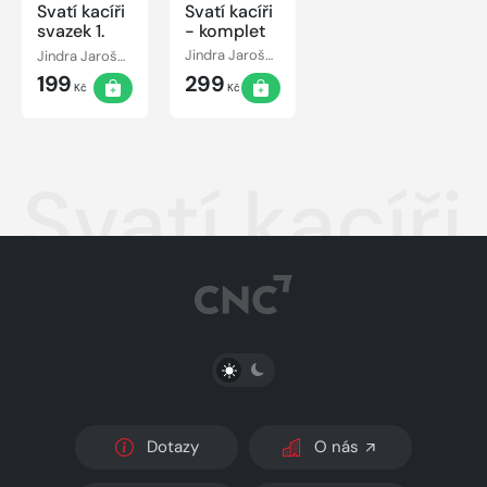
Svatí kacíři
Svatí kacíři
svazek 1.
- komplet
Jindra Jarošová
Jindra Jarošová
199
299
Kč
Kč
Svatí kacíři
PŘEPNOUT SVĚTLÝ/TMAVÝ REŽIM
Dotazy
O nás