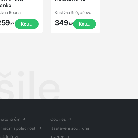
enko
akub Bouda
Kristýna Sněgoňová
259
349
324
Koupit
Koupit
Kč
Kč
Kč
šile
materiálům
Cookies
rmační společnosti
Nastavení soukromí
h údajů
Inzerce