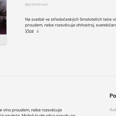
MP3
(10:11:26 hod.)
Na svatbě ve středočeských Smolotelích teče v
proudem, nebe rozsvěcuje ohňostroj, svatebčané
Více
Po
Aut
e víno proudem, nebe rozsvěcuje
mizí nevěsta. Možná bude něco pravdy na