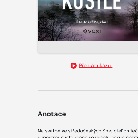
Přehrát ukázku
Anotace
Na svatbě ve středočeských Smolotelích teč
ohňostroj, svatebčané se veselí. Dokud nez