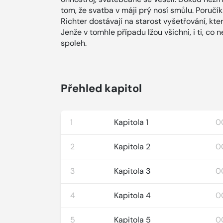
tom, že svatba v máji prý nosí smůlu. Poručí
Richter dostávají na starost vyšetřování, kte
Jenže v tomhle případu lžou všichni, i ti, co 
spoleh.
Přehled kapitol
1
Kapitola 1
0
2
Kapitola 2
0
3
Kapitola 3
0
4
Kapitola 4
0
5
Kapitola 5
0