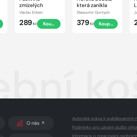
zmizelých
která zanikla
L
Václav Erben
Sławomir Gortych
J
289
379
t
Koupit
Koupit
Kč
Kč
bní ko
Autorská práva k publikovaným 
O nás
Podmínky pro užívání služby info
Informace o zpracování osobníc