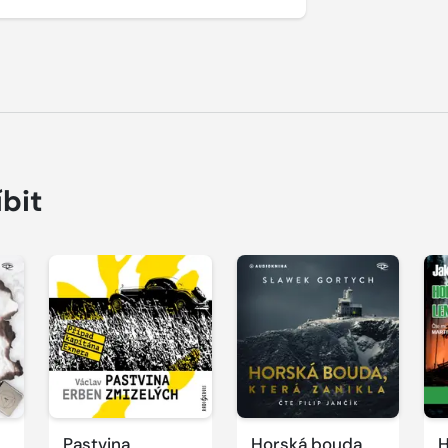
íbit
Přehrát
Přehrát
P
ukázku
ukázku
u
Pastvina
Horská bouda,
H