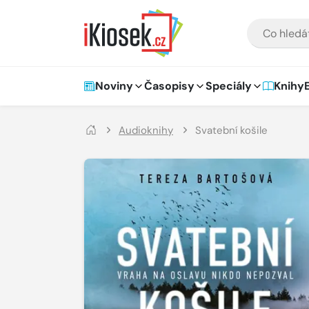
Přejít na hlavní obsah
VYHLEDÁVÁNÍ
Hlavní navigace
Noviny
Časopisy
Speciály
Knihy
Audioknihy
Svatební košile