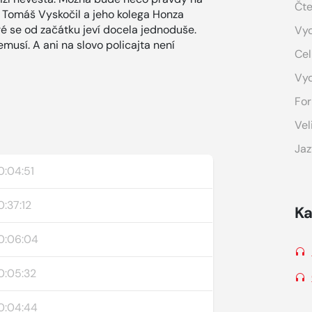
Čte
k Tomáš Vyskočil a jeho kolega Honza
ré se od začátku jeví docela jednoduše.
Vyd
nemusí. A ani na slovo policajta není
Cel
Vy
For
Vel
Jaz
0:04:51
0:37:12
Ka
0:06:04
0:05:32
0:04:44