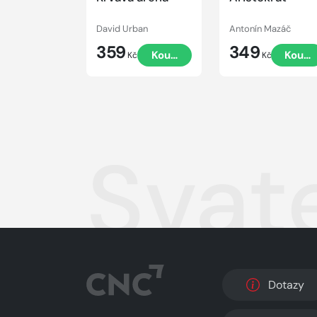
David Urban
Antonín Mazáč
359
349
Koupit
Koupi
Kč
Kč
Svate
Dotazy