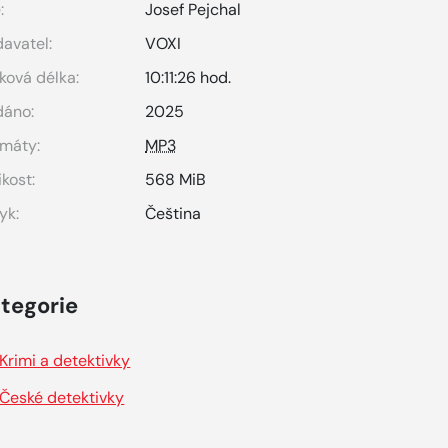
:
Josef Pejchal
avatel:
VOXI
ková délka:
10:11:26 hod.
dáno:
2025
máty:
MP3
ikost:
568 MiB
yk:
Čeština
tegorie
Krimi a detektivky
České detektivky