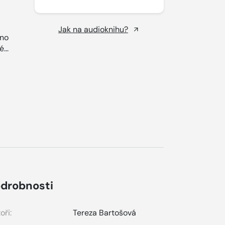
Jak na audioknihu?
íno
...
drobnosti
oři:
Tereza Bartošová