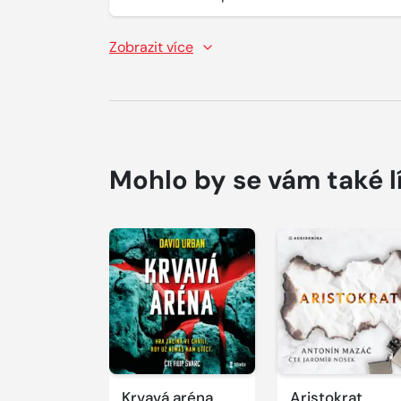
Zobrazit více
Mohlo by se vám také l
Přehrát
Přehrát
ukázku
ukázku
Krvavá aréna
Aristokrat