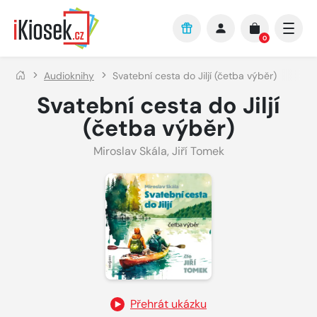
Přejít na hlavní obsah
0
Audioknihy
Svatební cesta do Jiljí (četba výběr)
Svatební cesta do Jiljí
(četba výběr)
Miroslav Skála
,
Jiří Tomek
Přehrát ukázku