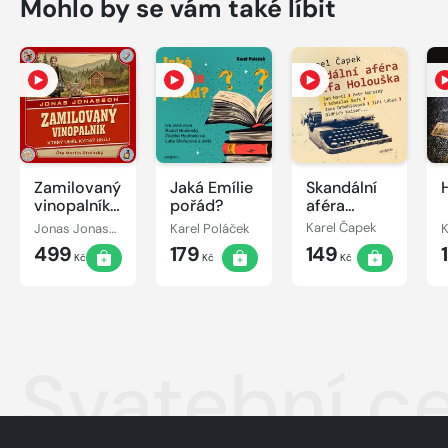
Mohlo by se vám také líbit
Zamilovaný
Jaká Emílie
Skandální
vinopalník,
pořád?
aféra
který uměl
Josefa
Jonas Jonasson
Karel Poláček
Karel Čapek
K
kydat hnůj
Holouška
499
179
149
Kč
Kč
Kč
Svatební ce