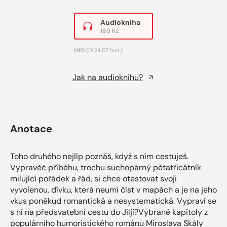
Audiokniha
169 Kč
MP3
(01:24:07 hod.)
Jak na audioknihu?
Anotace
Toho druhého nejlíp poznáš, když s ním cestuješ.
Vypravěč příběhu, trochu suchopárný pětatřicátník
milující pořádek a řád, si chce otestovat svoji
vyvolenou, dívku, která neumí číst v mapách a je na jeho
vkus poněkud romantická a nesystematická. Vypraví se
s ní na předsvatební cestu do Jiljí?Vybrané kapitoly z
populárního humoristického románu Miroslava Skály