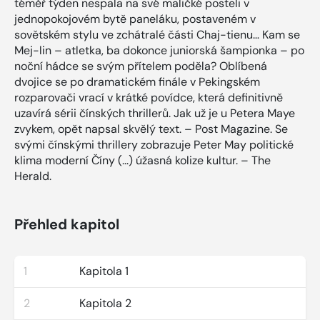
téměř týden nespala na své maličké posteli v
jednopokojovém bytě paneláku, postaveném v
sovětském stylu ve zchátralé části Chaj-tienu… Kam se
Mej-lin – atletka, ba dokonce juniorská šampionka – po
noční hádce se svým přítelem poděla? Oblíbená
dvojice se po dramatickém finále v Pekingském
rozparovači vrací v krátké povídce, která definitivně
uzavírá sérii čínských thrillerů. Jak už je u Petera Maye
zvykem, opět napsal skvělý text. – Post Magazine. Se
svými čínskými thrillery zobrazuje Peter May politické
klima moderní Číny (...) úžasná kolize kultur. – The
Herald.
Přehled kapitol
1
Kapitola 1
2
Kapitola 2