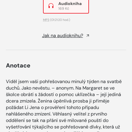
Audiokniha
169 Kč
MP3
(01:21:20 hod.)
Jak na audioknihu?
Anotace
Viděl jsem vaši pohřešovanou minulý týden na svatbě
duchů. Jako nevěstu. – anonym. Na Margaret se ve
školce obrátí s žádostí o pomoc uklízečka – její jediná
dcera zmizela. Ženina úpěnlivá prosba ji přiměje
požádat Li Jena o prověření tohoto případu
nahlášeného zmizení. Věhlasný velitel z prvního
oddělení se tak na přání své milované pouští do
vyšetřování týkajícího se pohřešované dívky, která už