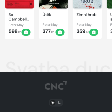
3x
Útěk
Zimní hrob
Campbellová
& Li #1
Peter May
Peter May
Peter May
P
598
377
359
Kč
Kč
Kč
Svatba du
PŘEPNOUT SVĚTLÝ/TMAVÝ REŽIM