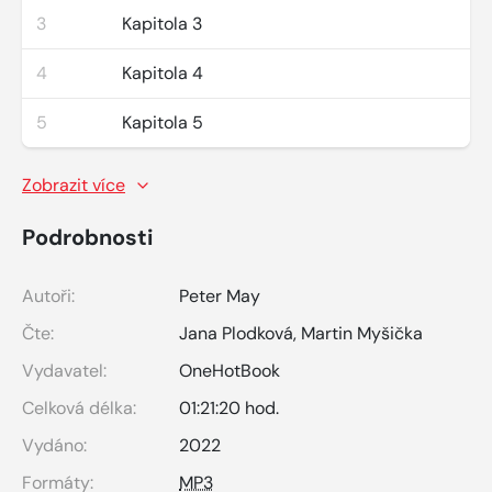
3
Kapitola 3
4
Kapitola 4
5
Kapitola 5
Zobrazit více
Podrobnosti
Autoři:
Peter May
Čte:
Jana Plodková
,
Martin Myšička
Vydavatel:
OneHotBook
Celková délka:
01:21:20 hod.
Vydáno:
2022
Formáty:
MP3