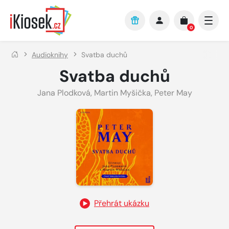
Přejít na hlavní obsah
0
Audioknihy
Svatba duchů
Svatba duchů
Jana Plodková
,
Martin Myšička
,
Peter May
Přehrát ukázku