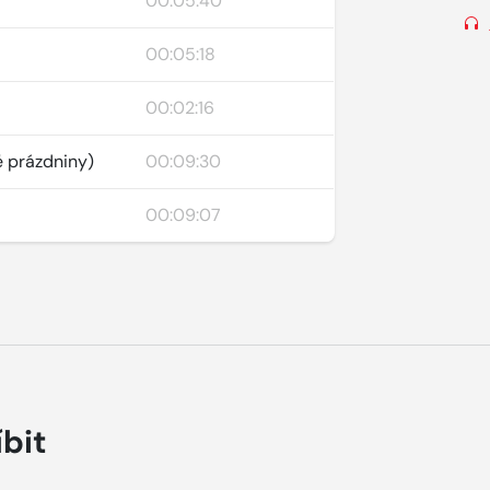
00:05:40
00:05:18
00:02:16
é prázdniny)
00:09:30
00:09:07
íbit