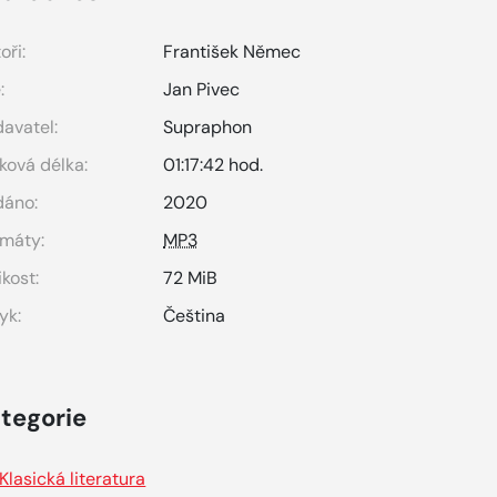
oři:
František Němec
:
Jan Pivec
avatel:
Supraphon
ková délka:
01:17:42 hod.
dáno:
2020
máty:
MP3
ikost:
72 MiB
yk:
Čeština
tegorie
Klasická literatura