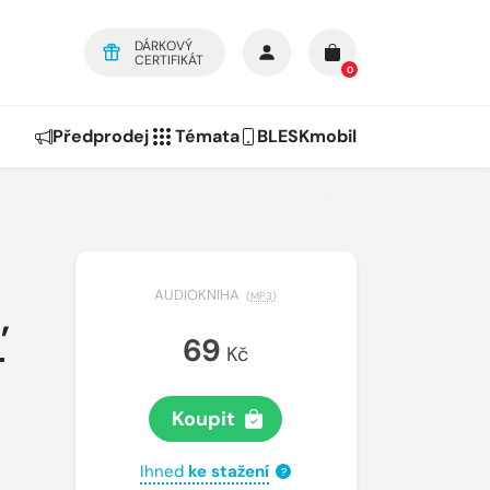
DÁRKOVÝ
CERTIFIKÁT
0
Předprodej
Témata
BLESKmobil
AUDIOKNIHA
(
MP3
)
,
69
-
Kč
Koupit
Ihned
ke stažení
?