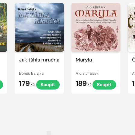
Přehrát
Přehrát
P
ukázku
ukázku
u
Jak táhla mračna
Maryla
Č
Bohuš Balajka
Alois Jirásek
A
179
189
t
Koupit
Koupit
Kč
Kč