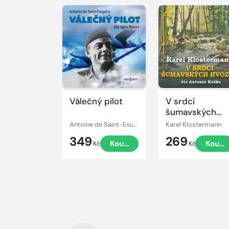
Přehrát
Přehrát
ukázku
ukázku
Válečný pilot
V srdci
šumavských
hvozdů
Antoine de Saint-Exupéry
Karel Klostermann
349
269
Koupit
Koupi
Kč
Kč