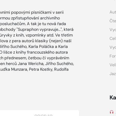
Aut
ivními popovými písničkami v serii
ormou zpřístupňování archivního
Čte
osluchačům. A tak je tu nová řada
obchody "Supraphon vypravuje...", která
Vyd
úryvky z knih, vzpomínky atd. Ve třetím
Cel
ova z pera autorů klasiky (nejen) naší
Jiřího Suchého, Karla Poláčka a Karla
Vy
O lišce z knihy francouzského autora
For
ich přednesem, četbou či vyprávěním
en herců Jana Wericha, Jiřího Suchého,
Vel
Luďka Munzara, Petra Kostky, Rudolfa
Jaz
Ka