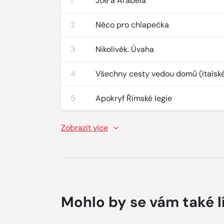
1
Joe a Arabela
2
Něco pro chlapečka
3
Nikolivěk. Úvaha
4
Všechny cesty vedou domů (Italsk
5
Apokryf Římské legie
Zobrazit více
Mohlo by se vám také l