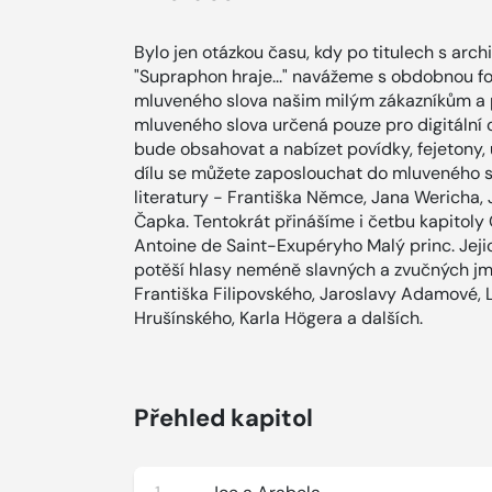
Bylo jen otázkou času, kdy po titulech s arch
"Supraphon hraje..." navážeme s obdobnou f
mluveného slova našim milým zákazníkům a p
mluveného slova určená pouze pro digitální 
bude obsahovat a nabízet povídky, fejetony, 
dílu se můžete zaposlouchat do mluveného sl
literatury - Františka Němce, Jana Wericha, 
Čapka. Tentokrát přinášíme i četbu kapitoly 
Antoine de Saint-Exupéryho Malý princ. Jej
potěší hlasy neméně slavných a zvučných jm
Františka Filipovského, Jaroslavy Adamové, 
Hrušínského, Karla Högera a dalších.
Přehled kapitol