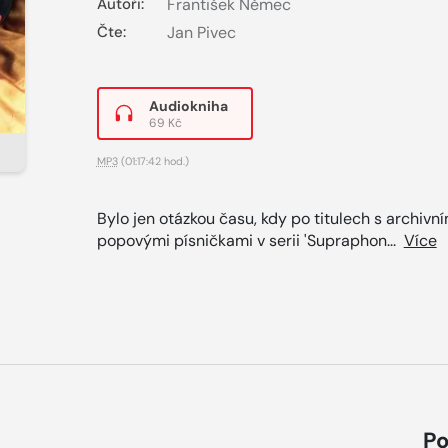
Autoři:
František Němec
Čte:
Jan Pivec
Audiokniha
69 Kč
MP3
(01:17:42 hod.)
Bylo jen otázkou času, kdy po titulech s archivní
popovými písničkami v serii 'Supraphon...
Více
Po