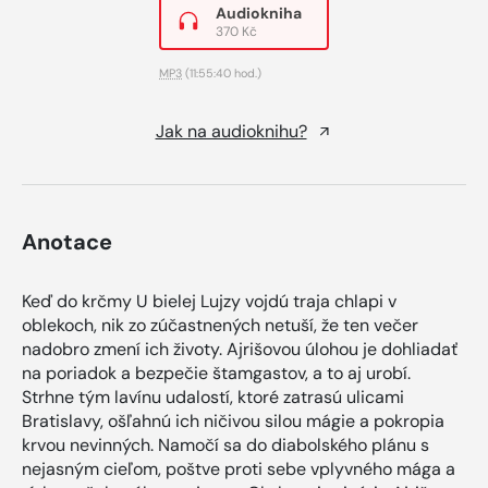
Audiokniha
370 Kč
MP3
(11:55:40 hod.)
Jak na audioknihu?
Anotace
Keď do krčmy U bielej Lujzy vojdú traja chlapi v
oblekoch, nik zo zúčastnených netuší, že ten večer
nadobro zmení ich životy. Ajrišovou úlohou je dohliadať
na poriadok a bezpečie štamgastov, a to aj urobí.
Strhne tým lavínu udalostí, ktoré zatrasú ulicami
Bratislavy, ošľahnú ich ničivou silou mágie a pokropia
krvou nevinných. Namočí sa do diabolského plánu s
nejasným cieľom, poštve proti sebe vplyvného mága a