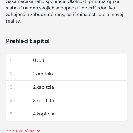
získa nečakaného spojenca. Okolnosti prinútia Ajriša
siahnuť na dno svojich schopností, otvoriť zdanlivo
zahojené a zabudnuté rany, čeliť minulosti, ale aj novej
realite.
Přehled kapitol
1
Úvod
2
1.kapitola
3
2.kapitola
4
3.kapitola
5
4.kapitola
Zobrazit více