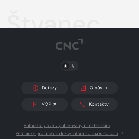
Štvanec
PŘEPNOUT SVĚTLÝ/TMAVÝ REŽIM
Dotazy
O nás
VOP
Kontakty
Autorská práva k publikovaným materiálům
Podmínky pro užívání služby informační společnosti