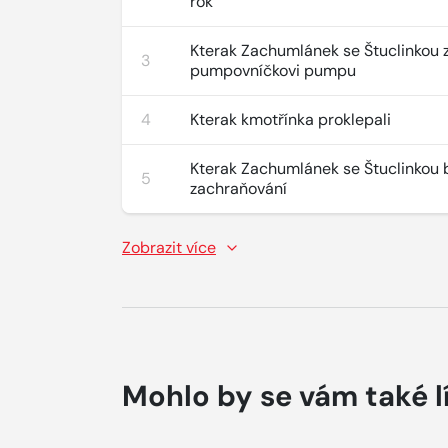
rok
Kterak Zachumlánek se Štuclinkou z
3
pumpovníčkovi pumpu
4
Kterak kmotřínka proklepali
Kterak Zachumlánek se Štuclinkou 
5
zachraňování
Zobrazit více
Mohlo by se vám také l