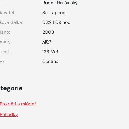
:
Rudolf Hrušínský
avatel:
Supraphon
ková délka:
02:24:09 hod.
dáno:
2008
máty:
MP3
ikost:
136 MiB
yk:
Čeština
tegorie
Pro děti a mládež
Pohádky