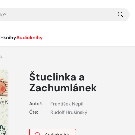
E-knihy
Audioknihy
ek
Štuclinka a
Zachumlánek
Autoři:
František Nepil
Čte:
Rudolf Hrušínský
Audiokniha