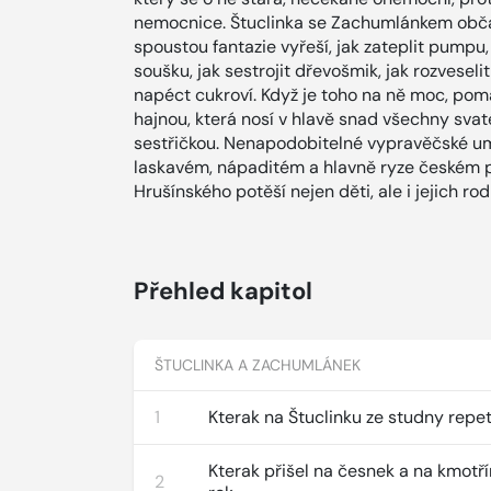
nemocnice. Štuclinka se Zachumlánkem občas
spoustou fantazie vyřeší, jak zateplit pumpu, 
soušku, jak sestrojit dřevošmik, jak rozveseli
napéct cukroví. Když je toho na ně moc, pom
hajnou, která nosí v hlavě snad všechny svat
sestřičkou. Nenapodobitelné vypravěčské u
laskavém, nápaditém a hlavně ryze českém p
Hrušínského potěší nejen děti, ale i jejich ro
Přehled kapitol
ŠTUCLINKA A ZACHUMLÁNEK
1
Kterak na Štuclinku ze studny repe
Kterak přišel na česnek a na kmotř
2