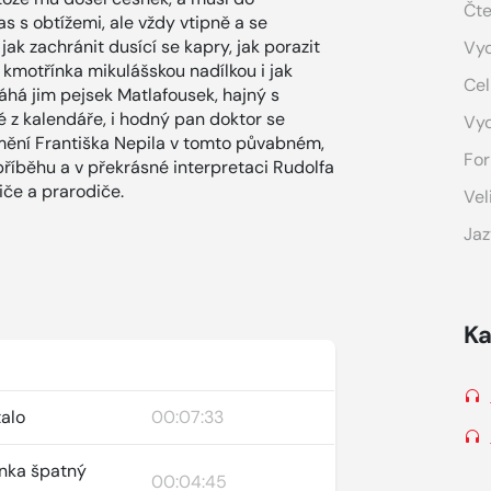
Čte
 s obtížemi, ale vždy vtipně a se
jak zachránit dusící se kapry, jak porazit
Vyd
t kmotřínka mikulášskou nadílkou i jak
Cel
áhá jim pejsek Matlafousek, hajný s
é z kalendáře, i hodný pan doktor se
Vy
mění Františka Nepila v tomto půvabném,
For
říběhu a v překrásné interpretaci Rudolfa
diče a prarodiče.
Vel
Jaz
Ka
talo
00:07:33
ínka špatný
00:04:45