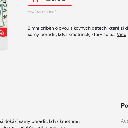
MP3
(02:24:09 hod.)
Zimní příběh o dvou šikovných dětech, které si 
samy poradit, když kmotřínek, který se o...
Více
Po
Aut
si dokáží samy poradit, když kmotřínek,
tože mu došel česnek, a musí do