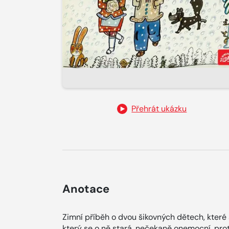
Přehrát ukázku
Anotace
Zimní příběh o dvou šikovných dětech, které 
který se o ně stará, nečekaně onemocní, pro