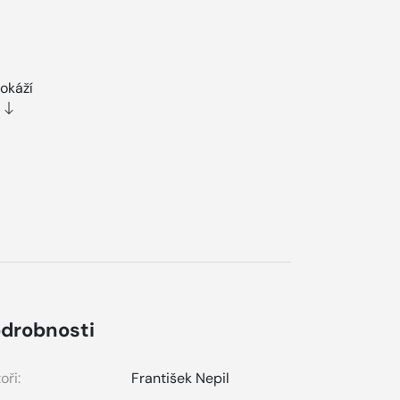
dokáží
drobnosti
oři:
František Nepil