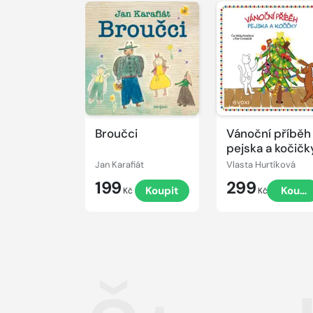
Přehrát
Přehrát
ukázku
ukázku
Broučci
Vánoční příběh
pejska a kočičk
Jan Karafiát
Vlasta Hurtíková
199
299
Koupit
Koupi
Kč
Kč