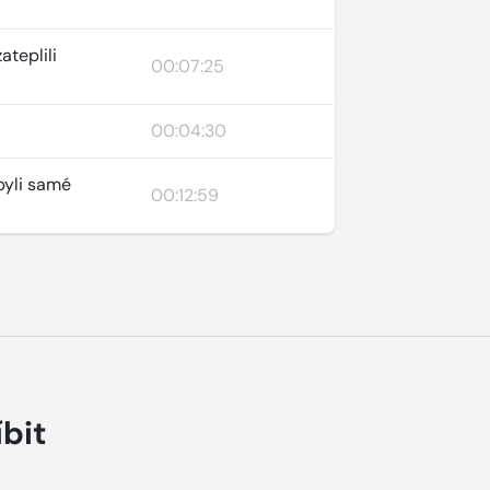
ateplili
00:07:25
00:04:30
byli samé
00:12:59
íbit