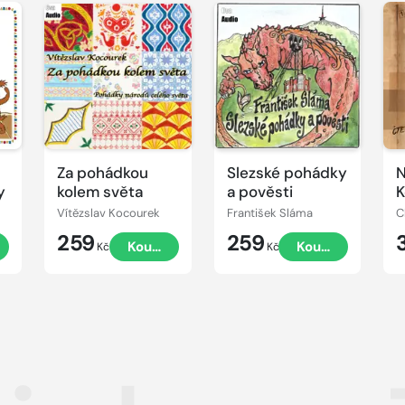
Přehrát
Přehrát
P
ukázku
ukázku
u
Za pohádkou
Slezské pohádky
N
y
kolem světa
a pověsti
K
Vítězslav Kocourek
František Sláma
C
259
259
t
Koupit
Koupit
Kč
Kč