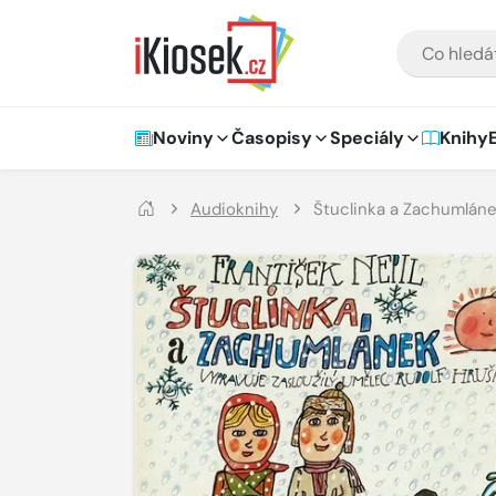
Přejít na hlavní obsah
VYHLEDÁVÁNÍ
Hlavní navigace
Noviny
Časopisy
Speciály
Knihy
Audioknihy
Štuclinka a Zachumlán