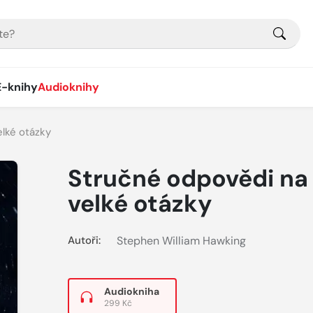
E-knihy
Audioknihy
lké otázky
Stručné odpovědi na
velké otázky
Autoři:
Stephen William Hawking
Audiokniha
299 Kč