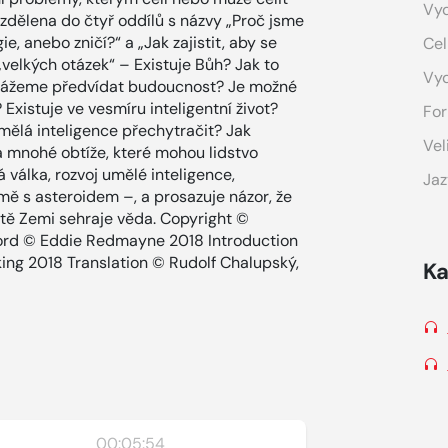
Vyd
ozdělena do čtyř oddílů s názvy „Proč jsme
e, anebo zničí?“ a „Jak zajistit, aby se
Cel
„velkých otázek“ – Existuje Bůh? Jak to
Vy
Dokážeme předvídat budoucnost? Je možné
Existuje ve vesmíru inteligentní život?
For
mělá inteligence přechytračit? Jak
Vel
á mnohé obtíže, které mohou lidstvo
 válka, rozvoj umělé inteligence,
Jaz
mě s asteroidem –, a prosazuje názor, že
etě Zemi sehraje věda. Copyright ©
ord © Eddie Redmayne 2018 Introduction
ing 2018 Translation © Rudolf Chalupský,
Ka
00:05:54