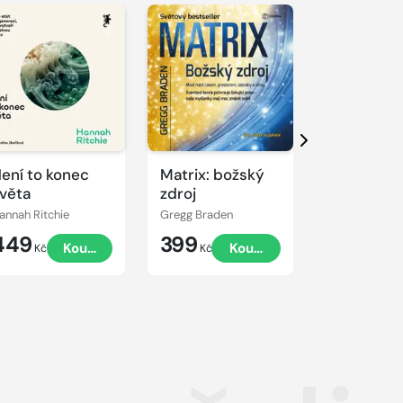
řehrát
kázku
Přehrát
ukázku
Další
ení to konec
Matrix: božský
Stručná hi
věta
zdroj
času
annah Ritchie
Gregg Braden
449
399
199
Koupit
Koupit
K
Kč
Kč
Kč