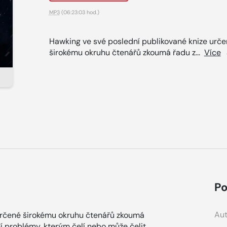
MP3
(06:23:03 hod.)
Hawking ve své poslední publikované knize urč
širokému okruhu čtenářů zkoumá řadu z...
Více
Po
Aut
určené širokému okruhu čtenářů zkoumá
ní problémy, kterým čelí nebo může čelit