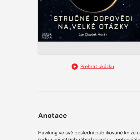
Přehrát ukázku
Anotace
Hawking ve své poslední publikované knize 
řadu z největších záhad vesmíru, i potenciál