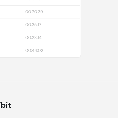
00:20:39
00:35:17
00:28:14
00:44:02
íbit