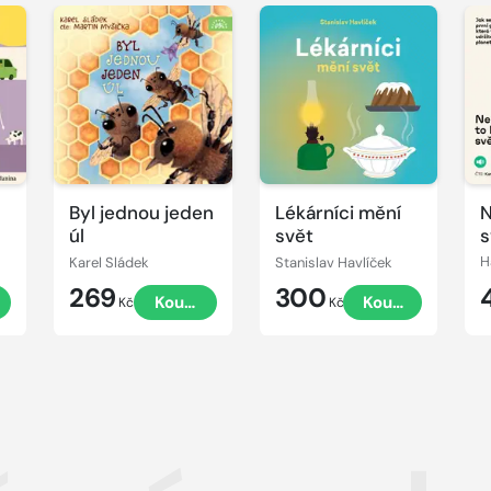
Přehrát
Přehrát
P
ukázku
ukázku
u
Byl jednou jeden
Lékárníci mění
N
úl
svět
s
Karel Sládek
Stanislav Havlíček
H
269
300
t
Koupit
Koupit
Kč
Kč