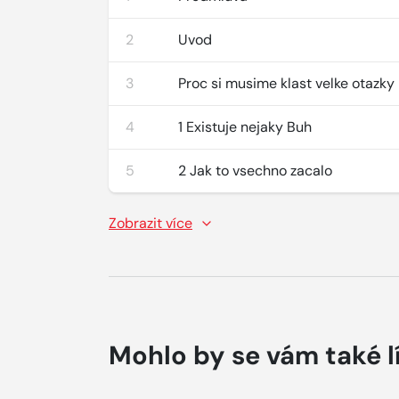
2
Uvod
3
Proc si musime klast velke otazky
4
1 Existuje nejaky Buh
5
2 Jak to vsechno zacalo
Zobrazit více
Mohlo by se vám také l