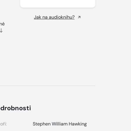
Jak na audioknihu?
ené
drobnosti
oři:
Stephen William Hawking