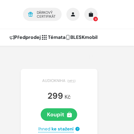
DÁRKOVÝ
CERTIFIKÁT
0
Předprodej
Témata
BLESKmobil
AUDIOKNIHA
(
MP3
)
299
Kč
Koupit
Ihned
ke stažení
?