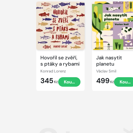
Přehrát
Přehrát
ukázku
ukázku
Hovořil se zvěří,
Jak nasytit
s ptáky a rybami
planetu
Konrad Lorenz
Václav Smil
345
499
Koupit
Koupi
Kč
Kč