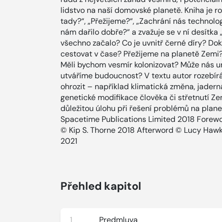
lidstvo na naší domovské planetě. Kniha je r
tady?“, „Přežijeme?“, „Zachrání nás technologi
nám dařilo dobře?“ a zvažuje se v ní desítka 
všechno začalo? Co je uvnitř černé díry? 
cestovat v čase? Přežijeme na planetě Zemi? 
Měli bychom vesmír kolonizovat? Může nás u
utváříme budoucnost? V textu autor rozebír
ohrozit – například klimatická změna, jaderná
genetické modifikace člověka či střetnutí Ze
důležitou úlohu při řešení problémů na plan
Spacetime Publications Limited 2018 Forew
© Kip S. Thorne 2018 Afterword © Lucy Hawk
2021
Přehled kapitol
1
Predmluva