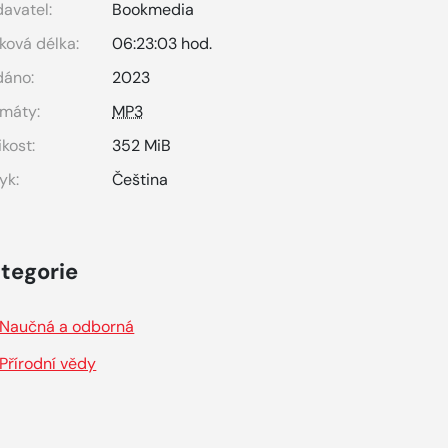
avatel:
Bookmedia
ková délka:
06:23:03 hod.
dáno:
2023
máty:
MP3
ikost:
352 MiB
yk:
Čeština
tegorie
Naučná a odborná
Přírodní vědy