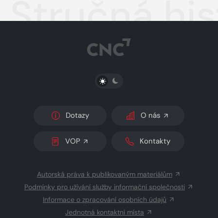
Stručná his
PŘEPNOUT SVĚTLÝ/TMAVÝ REŽIM
Dotazy
O nás
VOP
Kontakty
Autorská práva k publikovaným materiálům
Podmínky pro užívání služby informační společnosti
Informace o zpracování osobních údajů
Jednotná kontaktní místa