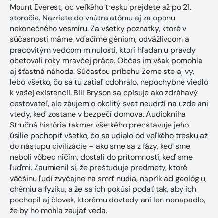
Mount Everest, od veľkého tresku prejdete až po 21.
storočie. Nazriete do vnútra atómu aj za oponu
nekonečného vesmíru. Za všetky poznatky, ktoré v
súčasnosti máme, vďačíme géniom, odvážlivcom a
pracovitým vedcom minulosti, ktorí hľadaniu pravdy
obetovali roky mravčej práce. Občas im však pomohla
aj šťastná náhoda. Súčasťou príbehu Zeme ste aj vy,
lebo všetko, čo sa tu zatiaľ odohralo, nepochybne viedlo
k vašej existencii. Bill Bryson sa opisuje ako zdráhavý
cestovateľ, ale záujem o okolitý svet neudrží na uzde ani
vtedy, keď zostane v bezpečí domova. Audiokniha
Stručná história takmer všetkého predstavuje jeho
úsilie pochopiť všetko, čo sa udialo od veľkého tresku až
do nástupu civilizácie – ako sme sa z fázy, keď sme
neboli vôbec ničím, dostali do prítomnosti, keď sme
ľuďmi. Zaumienil si, že preštuduje predmety, ktoré
väčšinu ľudí zvyčajne na smrť nudia, napríklad geológiu,
chémiu a fyziku, a že sa ich pokúsi podať tak, aby ich
pochopil aj človek, ktorému dovtedy ani len nenapadlo,
že by ho mohla zaujať veda.