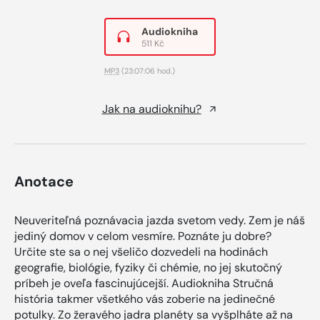
Audiokniha
511 Kč
MP3
(23:07:06 hod.)
Jak na audioknihu?
Anotace
Neuveriteľná poznávacia jazda svetom vedy. Zem je náš
jediný domov v celom vesmíre. Poznáte ju dobre?
Určite ste sa o nej všeličo dozvedeli na hodinách
geografie, biológie, fyziky či chémie, no jej skutočný
príbeh je oveľa fascinujúcejší. Audiokniha Stručná
história takmer všetkého vás zoberie na jedinečné
potulky. Zo žeravého jadra planéty sa vyšplháte až na