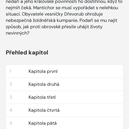
nedaří a jeho královské povinnosti ho dostihnou, když to
nejmíň čeká. Mantichor se musí vypořádat s nelehkou
situací. Obyvatele vesničky Dřevorub ohrožuje
nebezpečná žoldnéřská kumpanie. Podaří se mu najít
způsob, jak proti obrovské přesile uhájit životy
nevinných?
Přehled kapitol
1
Kapitola první
2
Kapitola druhá
3
Kapitola třetí
4
Kapitola čtvrtá
5
Kapitola pátá