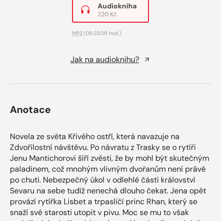
Audiokniha
220 Kč
MP3
(06:23:09 hod.)
Jak na audioknihu?
Anotace
Novela ze světa Křivého ostří, která navazuje na
Zdvořilostní návštěvu. Po návratu z Trasky se o rytíři
Jenu Mantichorovi šíří zvěsti, že by mohl být skutečným
paladinem, což mnohým vlivným dvořanům není právě
po chuti. Nebezpečný úkol v odlehlé části království
Sevaru na sebe tudíž nenechá dlouho čekat. Jena opět
provází rytířka Lisbet a trpasličí princ Rhan, který se
snaží své starosti utopit v pivu. Moc se mu to však