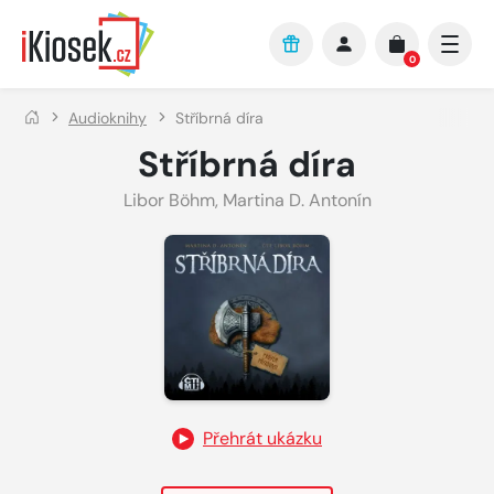
Přejít na hlavní obsah
0
Audioknihy
Stříbrná díra
Stříbrná díra
Libor Böhm
,
Martina D. Antonín
Přehrát ukázku