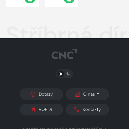
Stříbrná dí
PŘEPNOUT SVĚTLÝ/TMAVÝ REŽIM
Dotazy
O nás
VOP
Kontakty