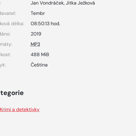
:
Jan Vondráček
,
Jitka Ježková
avatel:
Tembr
ková délka:
08:50:13 hod.
dáno:
2019
máty:
MP3
ikost:
488 MiB
yk:
Čeština
tegorie
Krimi a detektivky