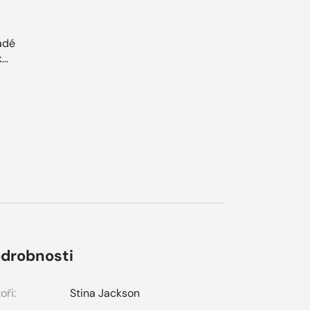
adé
...
drobnosti
oři:
Stina Jackson