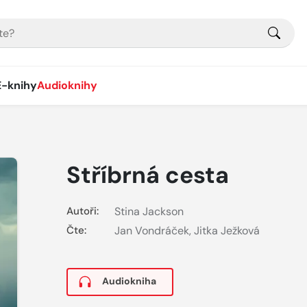
E-knihy
Audioknihy
Stříbrná cesta
Autoři:
Stina Jackson
Čte:
Jan Vondráček
,
Jitka Ježková
Audiokniha