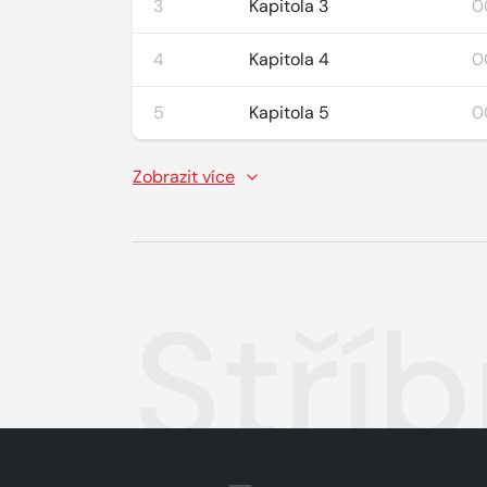
3
Kapitola 3
0
4
Kapitola 4
0
5
Kapitola 5
0
Zobrazit více
Stří