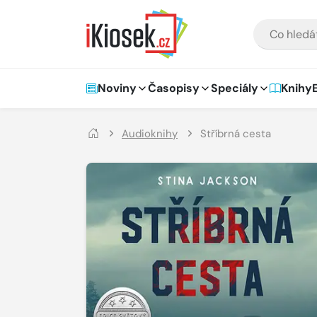
Přejít na hlavní obsah
VYHLEDÁVÁNÍ
Hlavní navigace
Noviny
Časopisy
Speciály
Knihy
Audioknihy
Stříbrná cesta