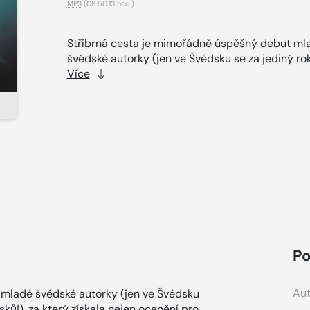
MP3
(08:50:13 hod.)
Stříbrná cesta je mimořádně úspěšný debut ml
švédské autorky (jen ve Švédsku se za jediný rok
Více
Po
Aut
 mladé švédské autorky (jen ve Švédsku
ků!), za který získala nejen ocenění pro