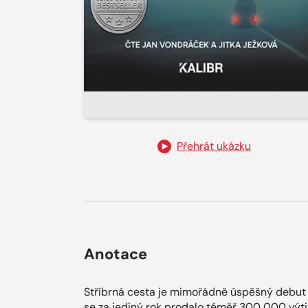
Přehrát ukázku
Anotace
Stříbrná cesta je mimořádně úspěšný debut
se za jediný rok prodalo téměř 300 000 výtis