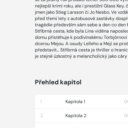
nejlepší krimi roku, ale i prestižní Glass Key
jmen jako Stieg Larsson či Jo Nesbo. Ve vzd
před třemi lety z autobusové zastávky dospívaj
tragédie především sám sebe a den co den h
Stříbrná cesta, kde byla Lina viděna naposle
domu přistěhuje k podivínskému Torbjörnovi
dcerou Mejou. A osudy Lelleho a Meji se prot
představit… Stříbrná cesta je thriller o hranic
je stejně úzkostný a melancholický jako cáry 
Přehled kapitol
1
Kapitola 1
0
2
Kapitola 2
0