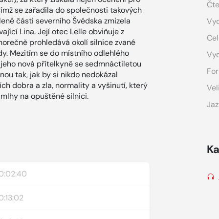
Čte
, čímž se zařadila do společnosti takových
álené části severního Švédska zmizela
Vyd
ící Lina. Její otec Lelle obviňuje z
Cel
orečně prohledává okolí silnice zvané
dy. Mezitím se do místního odlehlého
Vy
 jeho nová přítelkyně se sedmnáctiletou
For
nou tak, jak by si nikdo nedokázal
ích dobra a zla, normality a vyšinutí, který
Vel
mlhy na opuštěné silnici.
Jaz
Ka
0:02:40
0:13:02