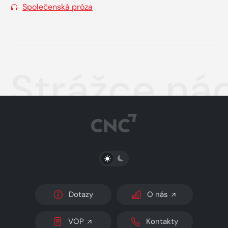
Společenská próza
Strážce ná
PŘEPNOUT SVĚTLÝ/TMAVÝ REŽIM
Dotazy
O nás
VOP
Kontakty