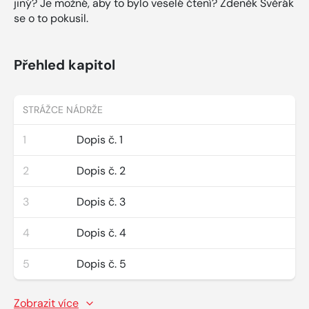
jiný? Je možné, aby to bylo veselé čtení? Zdeněk Svěrák
se o to pokusil.
Přehled kapitol
STRÁŽCE NÁDRŽE
1
Dopis č. 1
2
Dopis č. 2
3
Dopis č. 3
4
Dopis č. 4
5
Dopis č. 5
Zobrazit více