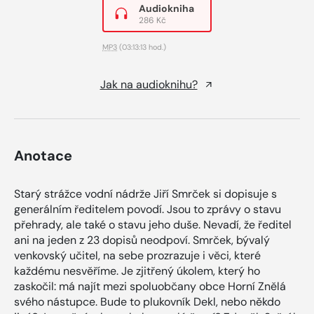
Audiokniha
286 Kč
MP3
(03:13:13 hod.)
Jak na audioknihu?
Anotace
Starý strážce vodní nádrže Jiří Smrček si dopisuje s
generálním ředitelem povodí. Jsou to zprávy o stavu
přehrady, ale také o stavu jeho duše. Nevadí, že ředitel
ani na jeden z 23 dopisů neodpoví. Smrček, bývalý
venkovský učitel, na sebe prozrazuje i věci, které
každému nesvěříme. Je zjitřený úkolem, který ho
zaskočil: má najít mezi spoluobčany obce Horní Znělá
svého nástupce. Bude to plukovník Dekl, nebo někdo