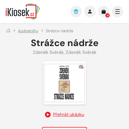
Přejít na hlavní obsah
0
Audioknihy
Strážce nádrže
Strážce nádrže
Zdeněk Svěrák
,
Zdeněk Svěrák
Přehrát ukázku