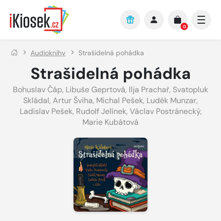
Přejít na hlavní obsah
0
Audioknihy
Strašidelná pohádka
Strašidelná pohádka
Bohuslav Čáp
,
Libuše Geprtová
,
Ilja Prachař
,
Svatopluk
Skládal
,
Artur Šviha
,
Michal Pešek
,
Luděk Munzar
,
Ladislav Pešek
,
Rudolf Jelínek
,
Václav Postránecký
,
Marie Kubátová