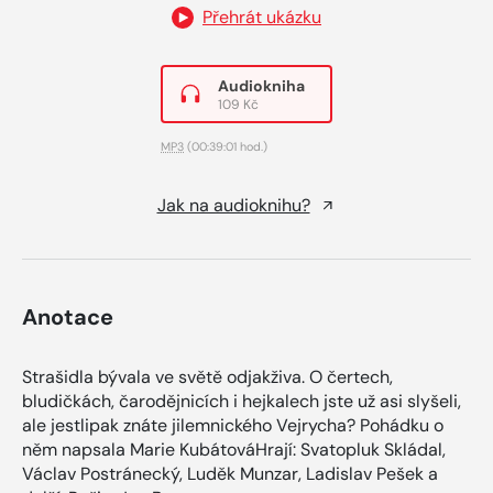
Přehrát ukázku
Audiokniha
109 Kč
MP3
(00:39:01 hod.)
Jak na audioknihu?
Anotace
Strašidla bývala ve světě odjakživa. O čertech,
bludičkách, čarodějnicích i hejkalech jste už asi slyšeli,
ale jestlipak znáte jilemnického Vejrycha? Pohádku o
něm napsala Marie KubátováHrají: Svatopluk Skládal,
Václav Postránecký, Luděk Munzar, Ladislav Pešek a