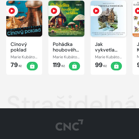
Cínový
Pohádka
Jak
poklad
houbového
vykvetla
skřítka
vodní růže
Marie Kubátová
Marie Kubátová
Marie Kubátová
79
119
99
Kč
Kč
Kč
Strašideln