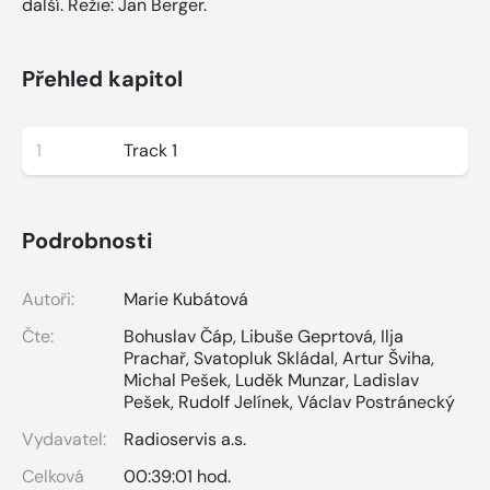
další. Režie: Jan Berger.
Přehled kapitol
1
Track 1
Podrobnosti
Autoři:
Marie Kubátová
Čte:
Bohuslav Čáp
,
Libuše Geprtová
,
Ilja
Prachař
,
Svatopluk Skládal
,
Artur Šviha
,
Michal Pešek
,
Luděk Munzar
,
Ladislav
Pešek
,
Rudolf Jelínek
,
Václav Postránecký
Vydavatel:
Radioservis a.s.
Celková
00:39:01 hod.