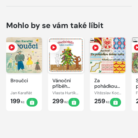
Mohlo by se vám také líbit
Broučci
Vánoční
Za
příběh
pohádkou
pejska a
kolem
Jan Karafiát
Vlasta Hurtíková
Vítězslav Kocourek
kočičky
světa
199
299
259
Kč
Kč
Kč