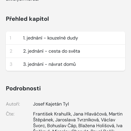
Přehled kapitol
1
1. jednání - kouzelné dudy
2
2. jednání - cesta do světa
3
3. jednání - návrat domů
Podrobnosti
Autoři:
Josef Kajetán Tyl
Čte:
František Krahulík
,
Jana Hlaváčová
,
Martin
Štěpánek
,
Jaroslava Tvrzníková
,
Václav
Švorc
,
Bohuslav Čáp
,
Blažena Holišová
,
Iva