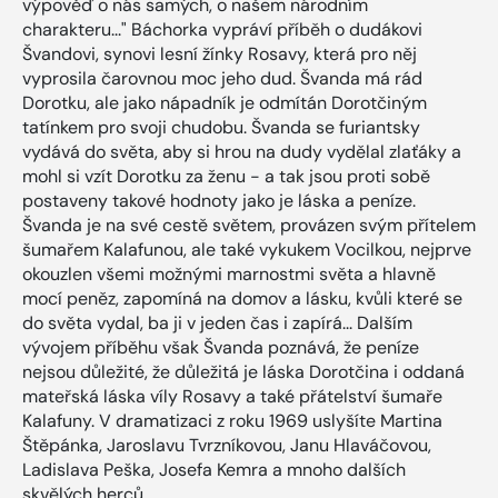
výpověď o nás samých, o našem národním
charakteru..." Báchorka vypráví příběh o dudákovi
Švandovi, synovi lesní žínky Rosavy, která pro něj
vyprosila čarovnou moc jeho dud. Švanda má rád
Dorotku, ale jako nápadník je odmítán Dorotčiným
tatínkem pro svoji chudobu. Švanda se furiantsky
vydává do světa, aby si hrou na dudy vydělal zlaťáky a
mohl si vzít Dorotku za ženu - a tak jsou proti sobě
postaveny takové hodnoty jako je láska a peníze.
Švanda je na své cestě světem, provázen svým přítelem
šumařem Kalafunou, ale také vykukem Vocilkou, nejprve
okouzlen všemi možnými marnostmi světa a hlavně
mocí peněz, zapomíná na domov a lásku, kvůli které se
do světa vydal, ba ji v jeden čas i zapírá... Dalším
vývojem příběhu však Švanda poznává, že peníze
nejsou důležité, že důležitá je láska Dorotčina i oddaná
mateřská láska víly Rosavy a také přátelství šumaře
Kalafuny. V dramatizaci z roku 1969 uslyšíte Martina
Štěpánka, Jaroslavu Tvrzníkovou, Janu Hlaváčovou,
Ladislava Peška, Josefa Kemra a mnoho dalších
skvělých herců.