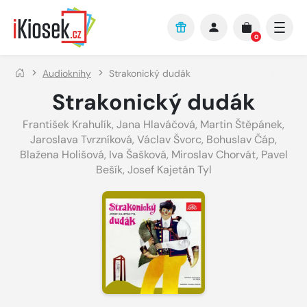
Přejít na hlavní obsah
0
Audioknihy
Strakonický dudák
Strakonický dudák
František Krahulík
,
Jana Hlaváčová
,
Martin Štěpánek
,
Jaroslava Tvrzníková
,
Václav Švorc
,
Bohuslav Čáp
,
Blažena Holišová
,
Iva Šašková
,
Miroslav Chorvát
,
Pavel
Bešík
,
Josef Kajetán Tyl