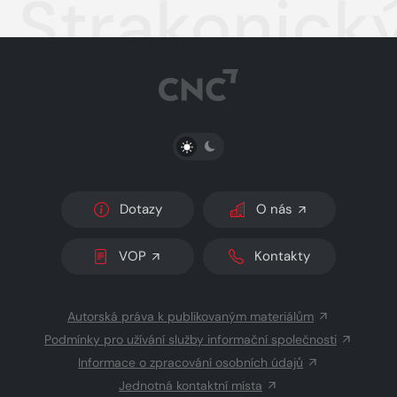
Strakonick
PŘEPNOUT SVĚTLÝ/TMAVÝ REŽIM
Dotazy
O nás
VOP
Kontakty
Autorská práva k publikovaným materiálům
Podmínky pro užívání služby informační společnosti
Informace o zpracování osobních údajů
Jednotná kontaktní místa