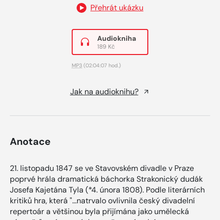
Přehrát ukázku
Audiokniha
189 Kč
MP3
(02:04:07 hod.)
Jak na audioknihu?
Anotace
21. listopadu 1847 se ve Stavovském divadle v Praze
poprvé hrála dramatická báchorka Strakonický dudák
Josefa Kajetána Tyla (*4. února 1808). Podle literárních
kritiků hra, která "...natrvalo ovlivnila český divadelní
repertoár a většinou byla přijímána jako umělecká