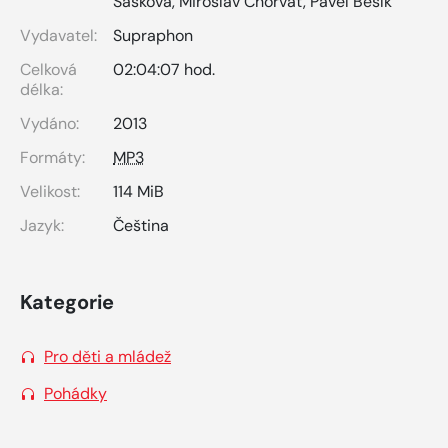
Šašková
,
Miroslav Chorvát
,
Pavel Bešík
Vydavatel:
Supraphon
Celková
02:04:07 hod.
délka:
Vydáno:
2013
Formáty:
MP3
Velikost:
114 MiB
Jazyk:
Čeština
Kategorie
Pro děti a mládež
Pohádky