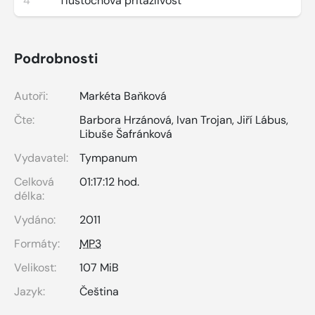
4
Tlusťochova přitažlivost
Podrobnosti
Autoři:
Markéta Baňková
Čte:
Barbora Hrzánová
,
Ivan Trojan
,
Jiří Lábus
,
Libuše Šafránková
Vydavatel:
Tympanum
Celková
01:17:12 hod.
délka:
Vydáno:
2011
Formáty:
MP3
Velikost:
107 MiB
Jazyk:
Čeština