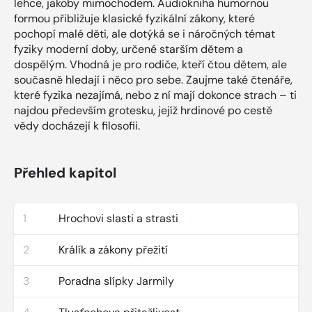
lehce, jakoby mimochodem. Audiokniha humornou
formou přibližuje klasické fyzikální zákony, které
pochopí malé děti, ale dotýká se i náročných témat
fyziky moderní doby, určené starším dětem a
dospělým. Vhodná je pro rodiče, kteří čtou dětem, ale
současně hledají i něco pro sebe. Zaujme také čtenáře,
které fyzika nezajímá, nebo z ní mají dokonce strach – ti
najdou především grotesku, jejíž hrdinové po cestě
vědy docházejí k filosofii.
Přehled kapitol
1
Hrochovi slasti a strasti
2
Králík a zákony přežití
3
Poradna slípky Jarmily