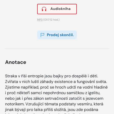
Audiokniha
MP3
(01:17:12 hod.)
Prodej skončil.
Anotace
Straka v říši entropie jsou bajky pro dospělé i děti.
Zvířata v nich luští záhady existence a fungování světa.
Zjistíme například, proč se hroch udrží na vodní hladině
i proč někteří samci nepohrdnou samičkou z igelitu,
nebo jak i přes zákon setrvačnosti zatočit s jezevcem
notorikem. Vzrušující témata podstaty vesmíru, která
jinak bývají pro laika příliš složitá, jsou zde podána