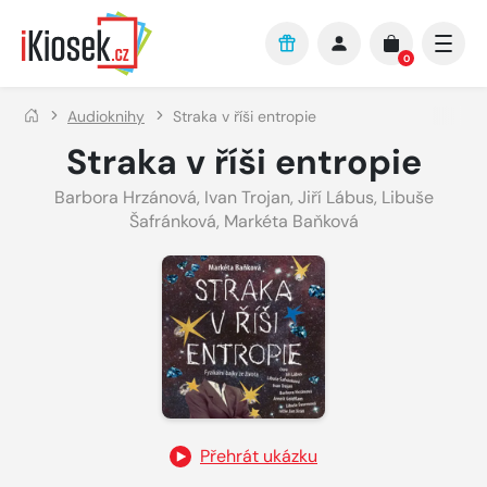
Přejít na hlavní obsah
0
Audioknihy
Straka v říši entropie
Straka v říši entropie
Barbora Hrzánová
,
Ivan Trojan
,
Jiří Lábus
,
Libuše
Šafránková
,
Markéta Baňková
Přehrát ukázku