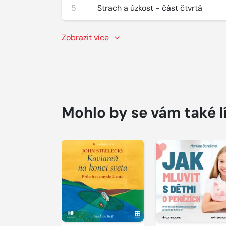
5
Strach a úzkost - část čtvrtá
Zobrazit více
Mohlo by se vám také l
Přehrát
Přehrát
ukázku
ukázku