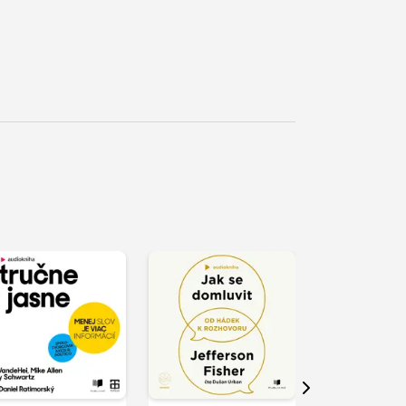
řehrát
kázku
Přehrát
Přehrát
ukázku
ukázku
Další