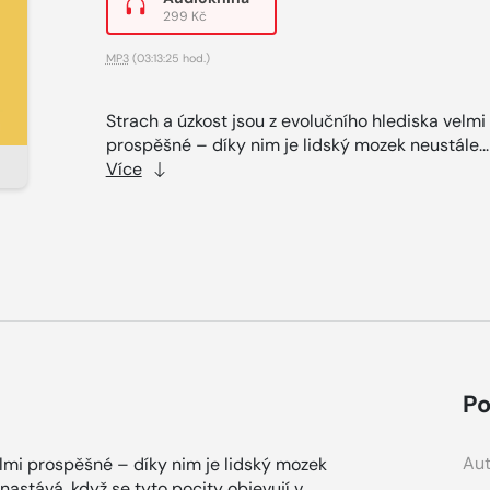
299 Kč
MP3
(03:13:25 hod.)
Strach a úzkost jsou z evolučního hlediska velmi
prospěšné – díky nim je lidský mozek neustále..
Více
Po
Aut
elmi prospěšné – díky nim je lidský mozek
nastává, když se tyto pocity objevují v