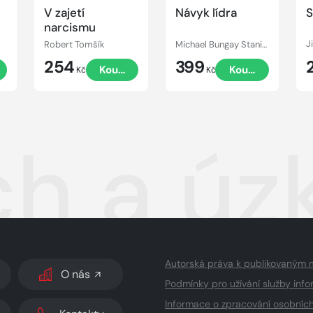
V zajetí
Návyk lídra
S
narcismu
Robert Tomšík
Michael Bungay Stanier
254
399
Koupit
Koupit
Kč
Kč
h a úzk
Autorská práva k publikovaným 
O nás
Podmínky pro užívání služby info
Informace o zpracování osobníc