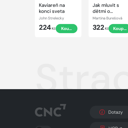
Kaviareň na
Jak mluvit s
konci sveta
dětmi o
penězích
John Strelecky
Martina Burešová
224
322
Koupit
Koupit
Kč
Kč
Strac
Dotazy
PŘEPNOUT SVĚTLÝ/TMAVÝ REŽIM