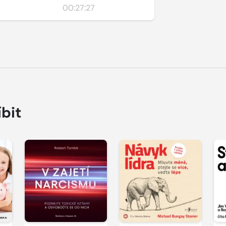
00:27:27
íbit
Přehrát
Přehrát
P
ukázku
ukázku
u