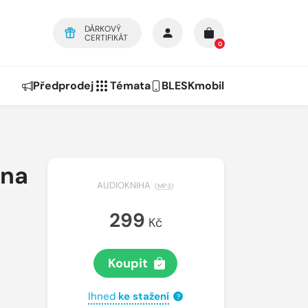
DÁRKOVÝ
CERTIFIKÁT
0
Předprodej
Témata
BLESKmobil
 na
AUDIOKNIHA
(
MP3
)
299
Kč
Koupit
Ihned
ke stažení
?