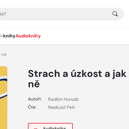
E-knihy
Audioknihy
a ně
Strach a úzkost a jak
ně
Autoři:
Radkin Honzák
Čte:
Neskusil Petr
Audiokniha