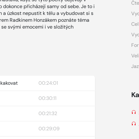
Čte
dokonce přicházejí samy od sebe. Je to i
 a úzkost nepustit k tělu a vybudovat si s
Vyd
atrem Radkinem Honzákem poznáte téma
Cel
at se svými emocemi i ve složitých
Vy
For
Vel
Jaz
skakovat
00:24:01
Ka
00:30:11
00:21:32
00:29:09