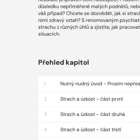
důsledku nepřiměřeně malých podnětů, nebo 
váš případ? Chcete se dozvědět, jak si strach
nimi zdravý vztah? S renomovaným psychi
strachu z různých úhlů a zjistíte, jak pracov
situacích.
Přehled kapitol
1
Nutný nudný úvod - Prosím nepře
2
Strach a úzkost - část první
3
Strach a úzkost - část druhá
4
Strach a úzkost - část třetí