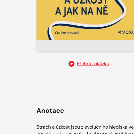
Přehrát ukázku
Anotace
Strach a úzkost jsou z evolučního hlediska v
neustále připraven čelit nebezpečí. Problém 