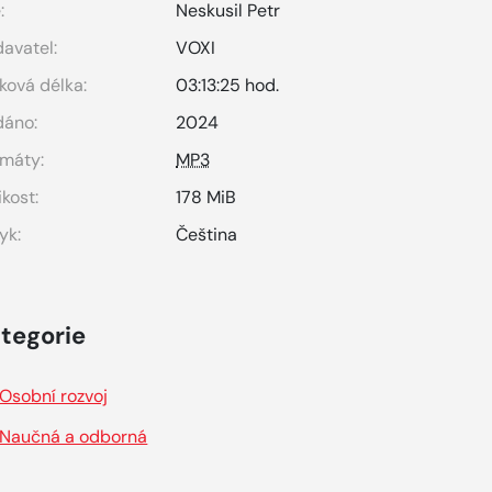
:
Neskusil Petr
avatel:
VOXI
ková délka:
03:13:25 hod.
dáno:
2024
máty:
MP3
ikost:
178 MiB
yk:
Čeština
tegorie
Osobní rozvoj
Naučná a odborná