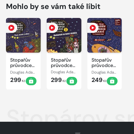
Mohlo by se vám také líbit
Stopařův
Stopařův
Stopařův
průvodce
průvodce
průvodce
Galaxií 3:
Galaxií 2:
galaxií
Douglas Adams
Douglas Adams
Douglas Adams
Život,
Restaurant
299
299
249
vesmír a
na konci
Kč
Kč
Kč
vůbec
vesmíru
Stopárov s