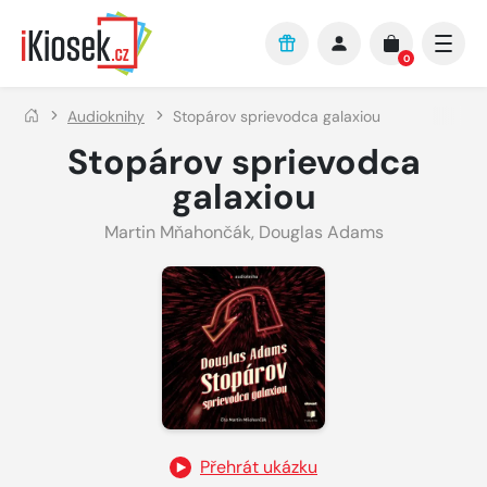
Přejít na hlavní obsah
0
Audioknihy
Stopárov sprievodca galaxiou
Stopárov sprievodca
galaxiou
Martin Mňahončák
,
Douglas Adams
Přehrát ukázku