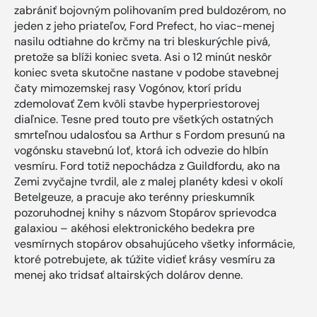
zabrániť bojovným polihovaním pred buldozérom, no
jeden z jeho priateľov, Ford Prefect, ho viac-menej
nasilu odtiahne do krčmy na tri bleskurýchle pivá,
pretože sa blíži koniec sveta. Asi o 12 minút neskôr
koniec sveta skutočne nastane v podobe stavebnej
čaty mimozemskej rasy Vogónov, ktorí prídu
zdemolovať Zem kvôli stavbe hyperpriestorovej
diaľnice. Tesne pred touto pre všetkých ostatných
smrteľnou udalosťou sa Arthur s Fordom presunú na
vogónsku stavebnú loť, ktorá ich odvezie do hlbín
vesmíru. Ford totiž nepochádza z Guildfordu, ako na
Zemi zvyčajne tvrdil, ale z malej planéty kdesi v okolí
Betelgeuze, a pracuje ako terénny prieskumník
pozoruhodnej knihy s názvom Stopárov sprievodca
galaxiou – akéhosi elektronického bedekra pre
vesmírnych stopárov obsahujúceho všetky informácie,
ktoré potrebujete, ak túžite vidieť krásy vesmíru za
menej ako tridsať altairských dolárov denne.