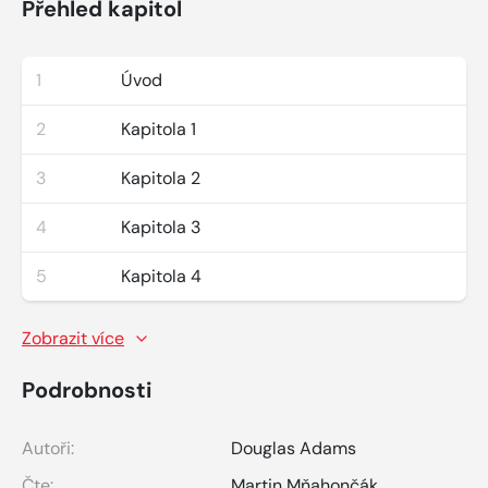
Přehled kapitol
1
Úvod
2
Kapitola 1
3
Kapitola 2
4
Kapitola 3
5
Kapitola 4
Zobrazit více
Podrobnosti
Autoři:
Douglas Adams
Čte:
Martin Mňahončák