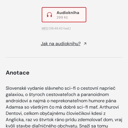
Audiokniha
299 Kč
MP3
(06:48:42 hod.)
Jak na audioknihu?
Anotace
Slovenské vydanie slávneho sci-fi o cestovní naprieč
galaxiou, o štyroch cestovateľoch a paranoidnom
androidovi a najmä o neprekonateľnom humore pána
Adamsa so všetkým čo má dobré sci-fi mať. Arthurovi
Dentovi, celkom obyčajnému človiečikovi kdesi z
Anglicka, raz vo štvrtok ráno prídu zdemolovať dom, vraj
kvôli stavbe diaľničného obchvatu. Snaží sa tomu