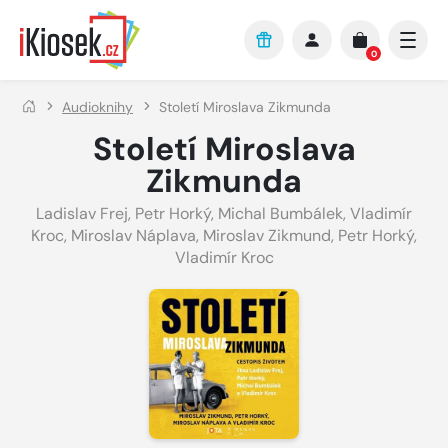
Přejít na hlavní obsah
0
Audioknihy
Století Miroslava Zikmunda
Století Miroslava
Zikmunda
Ladislav Frej
,
Petr Horký
,
Michal Bumbálek
,
Vladimír
Kroc
,
Miroslav Náplava
,
Miroslav Zikmund
,
Petr Horký
,
Vladimír Kroc