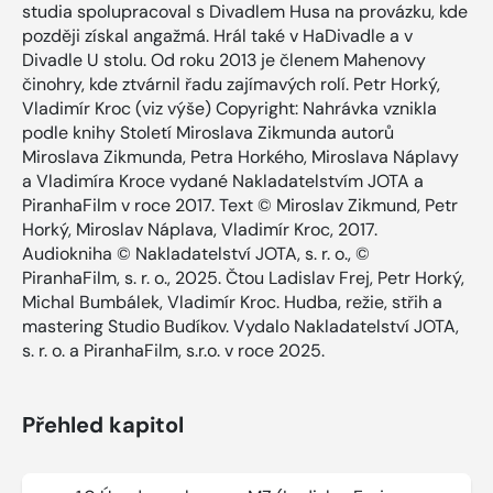
studia spolupracoval s Divadlem Husa na provázku, kde
později získal angažmá. Hrál také v HaDivadle a v
Divadle U stolu. Od roku 2013 je členem Mahenovy
činohry, kde ztvárnil řadu zajímavých rolí. Petr Horký,
Vladimír Kroc (viz výše) Copyright: Nahrávka vznikla
podle knihy Století Miroslava Zikmunda autorů
Miroslava Zikmunda, Petra Horkého, Miroslava Náplavy
a Vladimíra Kroce vydané Nakladatelstvím JOTA a
PiranhaFilm v roce 2017. Text © Miroslav Zikmund, Petr
Horký, Miroslav Náplava, Vladimír Kroc, 2017.
Audiokniha © Nakladatelství JOTA, s. r. o., ©
PiranhaFilm, s. r. o., 2025. Čtou Ladislav Frej, Petr Horký,
Michal Bumbálek, Vladimír Kroc. Hudba, režie, střih a
mastering Studio Budíkov. Vydalo Nakladatelství JOTA,
s. r. o. a PiranhaFilm, s.r.o. v roce 2025.
Přehled kapitol