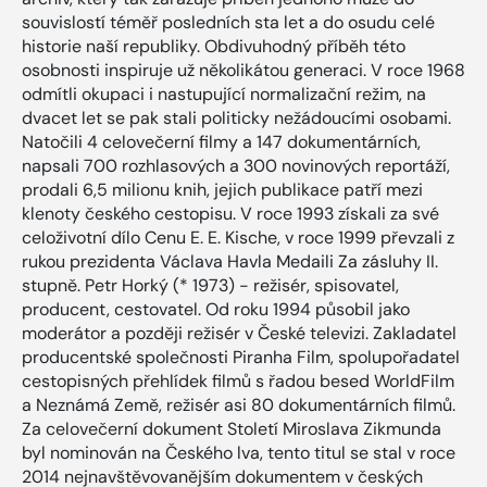
souvislostí téměř posledních sta let a do osudu celé
historie naší republiky. Obdivuhodný příběh této
osobnosti inspiruje už několikátou generaci. V roce 1968
odmítli okupaci i nastupující normalizační režim, na
dvacet let se pak stali politicky nežádoucími osobami.
Natočili 4 celovečerní filmy a 147 dokumentárních,
napsali 700 rozhlasových a 300 novinových reportáží,
prodali 6,5 milionu knih, jejich publikace patří mezi
klenoty českého cestopisu. V roce 1993 získali za své
celoživotní dílo Cenu E. E. Kische, v roce 1999 převzali z
rukou prezidenta Václava Havla Medaili Za zásluhy II.
stupně. Petr Horký (* 1973) - režisér, spisovatel,
producent, cestovatel. Od roku 1994 působil jako
moderátor a později režisér v České televizi. Zakladatel
producentské společnosti Piranha Film, spolupořadatel
cestopisných přehlídek filmů s řadou besed WorldFilm
a Neznámá Země, režisér asi 80 dokumentárních filmů.
Za celovečerní dokument Století Miroslava Zikmunda
byl nominován na Českého lva, tento titul se stal v roce
2014 nejnavštěvovanějším dokumentem v českých