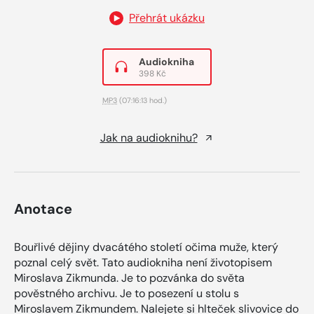
Přehrát ukázku
Audiokniha
398 Kč
MP3
(07:16:13 hod.)
Jak na audioknihu?
Anotace
Bouřlivé dějiny dvacátého století očima muže, který
poznal celý svět. Tato audiokniha není životopisem
Miroslava Zikmunda. Je to pozvánka do světa
pověstného archivu. Je to posezení u stolu s
Miroslavem Zikmundem. Nalejete si hlteček slivovice do