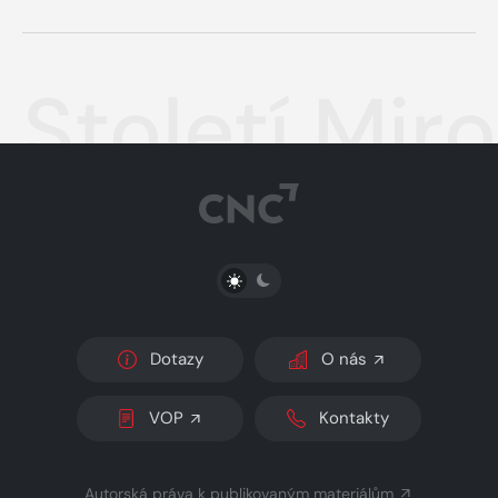
Století Mir
PŘEPNOUT SVĚTLÝ/TMAVÝ REŽIM
Dotazy
O nás
VOP
Kontakty
Autorská práva k publikovaným materiálům