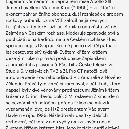
Eugenem Cernanem i s kapitánem mise Apollo XIII
Jimem Lovellem. Vladimír Kroc (* 1966) - vzděláním
ekonom zahraničního obchodu, duší rozhlasák a srdcem
rockový bubeník. Už na VŠE založil na jarovských
kolejích studentský rozhlas. A mikrofonu zůstal věrný.
Zejména v Českém rozhlase. Moderuje zpravodajství a
publicistiku na Radiožurnálu a Českém rozhlase Plus,
spolupracuje s Dvojkou. Kromě jiného uváděl patnáct
let cestovatelský týdeník Světem křížem krážem,
desátým rokem provází posluchače Zápisníkem
zahraničních zpravodajů. Působil v České televizi ve
Studiu 6, v televizích TV3 a Z1. Pro ČT natočil dvě
autorské série Postřehů odjinud – z Austrálie a Nového
Zélandu. Právě tyto země si zamiloval, z pěti knih, které
napsal, byly dvě věnovány protinožcům: Jižním křížem
krážem a Orion hlavou dolů. S Miroslavem Zikmundem
se seznámil při natáčení pořadu O kom se mluví k
vyznamenání dvojice H+Z prezidentem Václavem
Havlem v říjnu 1999. Následovaly desítky dalších
rozhovorů, některé z nich vyšly na zvukovém nosiči
Životem křížem krážem. Mezi jeho koníčky patří aktivní