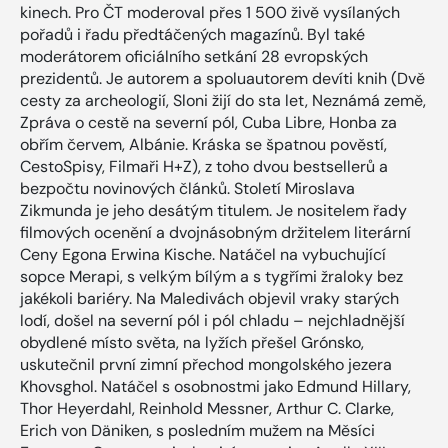
kinech. Pro ČT moderoval přes 1 500 živě vysílaných
pořadů i řadu předtáčených magazínů. Byl také
moderátorem oficiálního setkání 28 evropských
prezidentů. Je autorem a spoluautorem devíti knih (Dvě
cesty za archeologií, Sloni žijí do sta let, Neznámá země,
Zpráva o cestě na severní pól, Cuba Libre, Honba za
obřím červem, Albánie. Kráska se špatnou pověstí,
CestoSpisy, Filmaři H+Z), z toho dvou bestsellerů a
bezpočtu novinových článků. Století Miroslava
Zikmunda je jeho desátým titulem. Je nositelem řady
filmových ocenění a dvojnásobným držitelem literární
Ceny Egona Erwina Kische. Natáčel na vybuchující
sopce Merapi, s velkým bílým a s tygřími žraloky bez
jakékoli bariéry. Na Maledivách objevil vraky starých
lodí, došel na severní pól i pól chladu – nejchladnější
obydlené místo světa, na lyžích přešel Grónsko,
uskutečnil první zimní přechod mongolského jezera
Khovsghol. Natáčel s osobnostmi jako Edmund Hillary,
Thor Heyerdahl, Reinhold Messner, Arthur C. Clarke,
Erich von Däniken, s posledním mužem na Měsíci