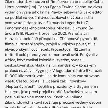
Zikmundem), Honba za obřím červem a bestseller Cuba
Libre, oceněný mj. Cenou Egona Erwina Kische. Ve dvou
vydáních vyšla jeho kniha Plavby sebevrahů. Jako editor
se podílel na vydání dvousvazkového výboru z díla
cestovatelů Hanzelky a Zikmunda Legenda H+Z.
Fenomén českého cestopisu. Miroslav Zikmund (14.
února 1919, Plzeň – 1. prosince 2021, Praha) a Jiří
Hanzelka společně přespali na Cheopsově pyramidě,
filmovali zrození sopky, projeli Núbijskou poušť, žili s
ekvádorskými lovci lebek. Procestovali 112 zemí a
teritorií celé planety, zdokumentovali svět. Pobývali v
Africe, když zanikal koloniální systém, vynesli
československou vlajku na Kilimandžáro, v konžském
pralese navštívili Pygmeje. V legendární Tatře 87 urazili
111 000 kilometrů, vrátili se do komunisty zadrátované
vlasti. Cestou po Asii a Oceánii zažili rovníkový
„Neptunův křest“, hovořili s prezidenty, s Gagarinem i
Hillarym, jako první projeli napříč Sovětským svazem,
posunuli hranice možného. Působivou bilanci
Zikmundových aktivit rozšiřuje precizně vedený osobní
archiv, který tak zařazuje příběh jednoho muže do