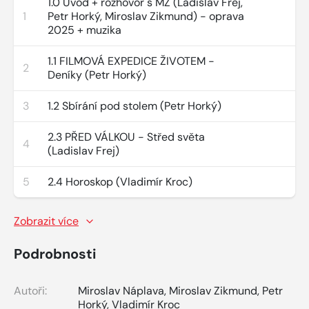
1.0 Úvod + rozhovor s MZ (Ladislav Frej,
1
Petr Horký, Miroslav Zikmund) - oprava
2025 + muzika
1.1 FILMOVÁ EXPEDICE ŽIVOTEM -
2
Deníky (Petr Horký)
3
1.2 Sbírání pod stolem (Petr Horký)
2.3 PŘED VÁLKOU - Střed světa
4
(Ladislav Frej)
5
2.4 Horoskop (Vladimír Kroc)
Zobrazit více
Podrobnosti
Autoři:
Miroslav Náplava
,
Miroslav Zikmund
,
Petr
Horký
,
Vladimír Kroc