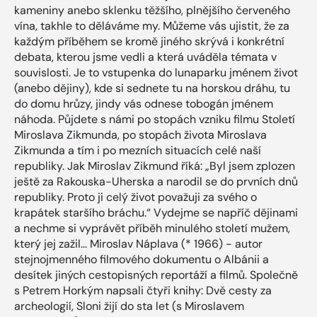
kameniny anebo sklenku těžšího, plnějšího červeného
vína, takhle to děláváme my. Můžeme vás ujistit, že za
každým příběhem se kromě jiného skrývá i konkrétní
debata, kterou jsme vedli a která uváděla témata v
souvislosti. Je to vstupenka do lunaparku jménem život
(anebo dějiny), kde si sednete tu na horskou dráhu, tu
do domu hrůzy, jindy vás odnese tobogán jménem
náhoda. Půjdete s námi po stopách vzniku filmu Století
Miroslava Zikmunda, po stopách života Miroslava
Zikmunda a tím i po mezních situacích celé naší
republiky. Jak Miroslav Zikmund říká: „Byl jsem zplozen
ještě za Rakouska-Uherska a narodil se do prvních dnů
republiky. Proto ji celý život považuji za svého o
krapátek staršího bráchu.“ Vydejme se napříč dějinami
a nechme si vyprávět příběh minulého století mužem,
který jej zažil... Miroslav Náplava (* 1966) - autor
stejnojmenného filmového dokumentu o Albánii a
desítek jiných cestopisných reportáží a filmů. Společně
s Petrem Horkým napsali čtyři knihy: Dvě cesty za
archeologií, Sloni žijí do sta let (s Miroslavem