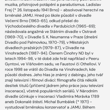
muzika, přístrojové potápění a parašutismus. Ladislav
Frej (* 26. listopadu 1941 Brno) - absolvoval herectví na
brněnské JAMU. Hned po škole působil v divadle
Večerní Brno (1963-65), odkud přešel do
Východočeského divadla v Pardubicích (1965-69);
následovala angažmá ve Státním divadle v Ostravě
(1969-70), v Divadle S. K. Neumanna v Praze (dnešní
Divadlo pod Palmovkou, 1970-79), v Městských
divadlech pražských (1979-87), v Divadle na
Vinohradech (1987-94). Členem Činohry ND byl v
letech 1994-98, v té době zde hrál například v Peeru
Gyntovi, ve Višňovém sadu, ve Faustovi či Othellovi. V
roce 1998 se vrátil do Divadla na Vinohradech, kde
působí dodnes. Jeho hlas je známý z dabingu, jeho tvář
znají televizní i filmoví diváci: filmografie čítá několik
desítek titulů (přičemž jádrem jeho práce jsou televizní
inscenace), včetně populárních seriálů. V Národním
divadle účinkuje v inscenaci Vladimíra Morávka 1789
aneb Dokonalé štěstí. Michal Bumbálek (* 1971) -
vystudoval brněnskou konzervatoř a JAMU. Během