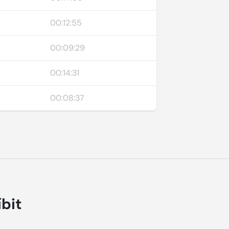
00:12:55
00:09:29
00:14:31
00:08:37
íbit