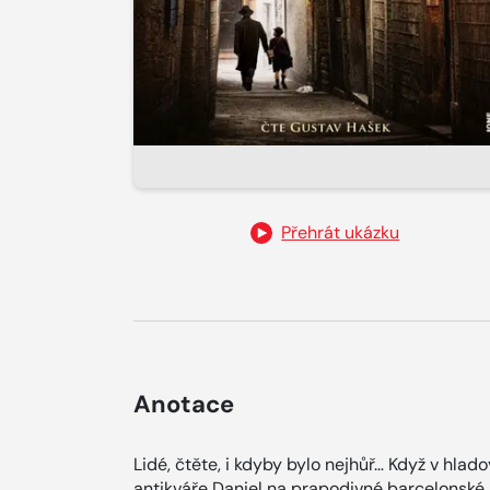
Přehrát ukázku
Anotace
Lidé, čtěte, i kdyby bylo nejhůř… Když v hlad
antikváře Daniel na prapodivné barcelonské 