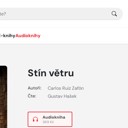
E-knihy
Audioknihy
Stín větru
Autoři:
Carlos Ruiz Zafón
Čte:
Gustav Hašek
Audiokniha
369 Kč