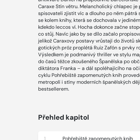
Caraxe Stín větru. Melancholický chlapec je
spisovateli zjistit víc a dlouho po něm pátrá
se kolem knihy, která se dochovala v jediném 
kdekdo leccos ví. Hocha dokonce začne stopova
co stůj. Navíc jako by se dílo začalo propisov
jelikož Caraxovy postavy vrůstají do životů
gotických próz proplétá Ruiz Zafón s prvky r
Výsledkem je podmanivý thriller ve stylu m
do časů těžce zkoušeného Španělska po obč
diktátora Franka – a dál spoléhajícího na o
cyklu Pohřebiště zapomenutých knih proved
metropolí i stíny moderních španělských ději
bestsellerem.
Přehled kapitol
1
Pohřebiště zapomenutých knih