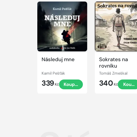
Přehrát
Přehrát
ukázku
ukázku
Následuj mne
Sokrates na
rovníku
Kamil Pešťák
Tomáš Zmeškal
339
340
Koupit
Koupi
Kč
Kč