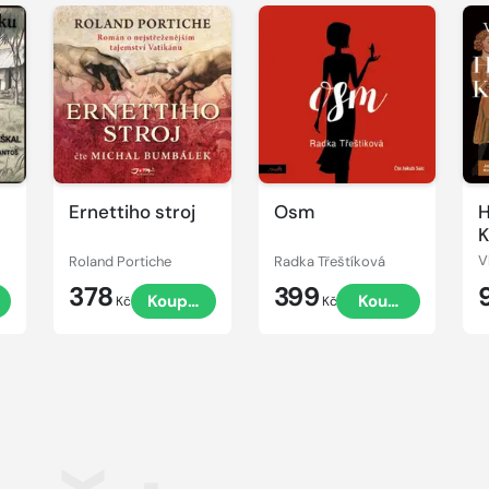
Přehrát
Přehrát
P
ukázku
ukázku
u
Ernettiho stroj
Osm
H
K
č
Roland Portiche
Radka Třeštíková
V
378
399
t
Koupit
Koupit
Kč
Kč