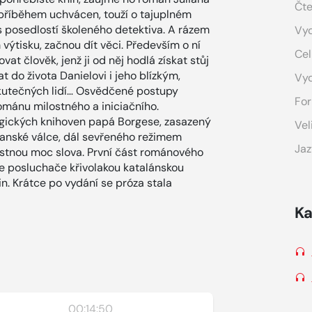
Čte
 příběhem uchvácen, touží o tajuplném
 s posedlostí školeného detektiva. A rázem
Vyd
výtisku, začnou dít věci. Především o ní
Cel
t člověk, jenž ji od něj hodlá získat stůj
at do života Danielovi i jeho blízkým,
Vy
 skutečných lidí… Osvědčené postupy
For
ománu milostného a iniciačního.
agických knihoven papá Borgese, zasazený
Vel
anské válce, dál sevřeného režimem
Jaz
čistnou moc slova. První část románového
e posluchače křivolakou katalánskou
n. Krátce po vydání se próza stala
Ka
00:14:50