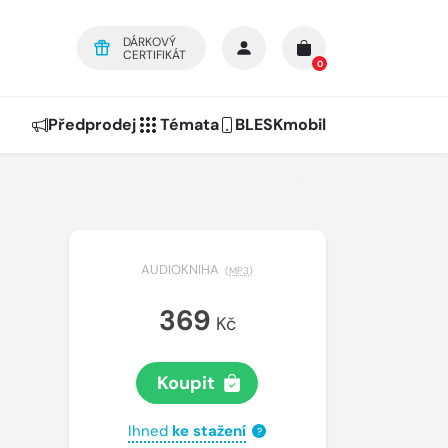
DÁRKOVÝ
CERTIFIKÁT
0
Předprodej
Témata
BLESKmobil
AUDIOKNIHA
(
MP3
)
369
Kč
Koupit
Ihned
ke stažení
?