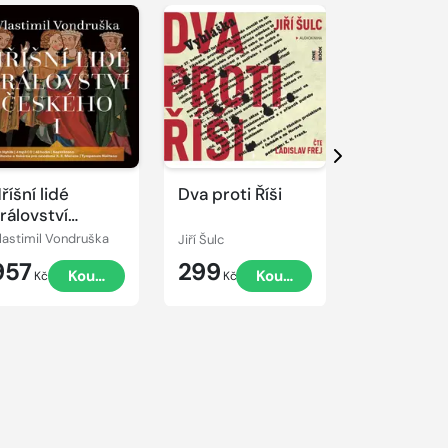
řehrát
kázku
Přehrát
ukázku
Další
říšní lidé
Dva proti Říši
Jménem k
rálovství
eského I
lastimil Vondruška
Jiří Šulc
Vlastimil Von
957
299
129
Koupit
Koupit
K
Kč
Kč
Kč