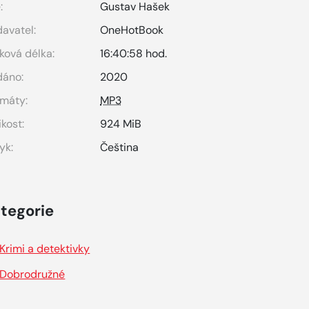
:
Gustav Hašek
avatel:
OneHotBook
ková délka:
16:40:58 hod.
dáno:
2020
máty:
MP3
ikost:
924 MiB
yk:
Čeština
tegorie
Krimi a detektivky
Dobrodružné