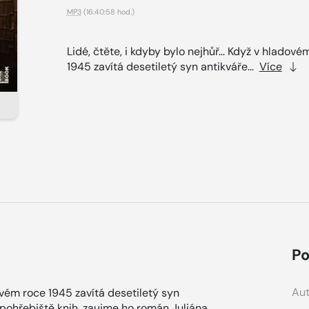
MP3
(16:40:58 hod.)
Lidé, čtěte, i kdyby bylo nejhůř… Když v hladové
1945 zavítá desetiletý syn antikváře...
Více
Po
Aut
ovém roce 1945 zavítá desetiletý syn
pohřebiště knih, zaujme ho román Juliána