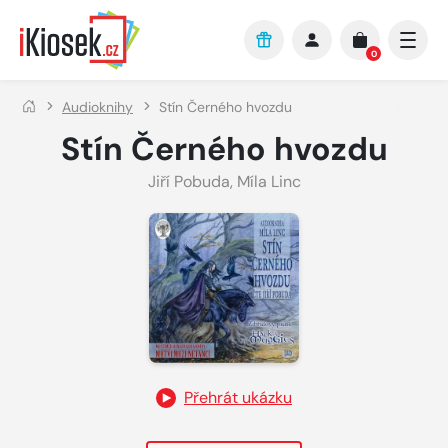
Přejít na hlavní obsah
0
Audioknihy
Stín Černého hvozdu
Stín Černého hvozdu
Jiří Pobuda
,
Míla Linc
Přehrát ukázku