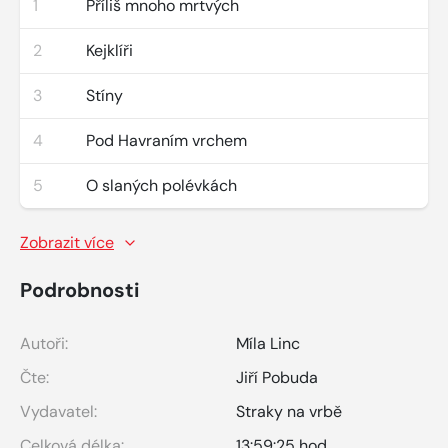
1
Příliš mnoho mrtvých
2
Kejklíři
3
Stíny
4
Pod Havraním vrchem
5
O slaných polévkách
Zobrazit více
Podrobnosti
Autoři:
Míla Linc
Čte:
Jiří Pobuda
Vydavatel:
Straky na vrbě
Celková délka:
13:59:25 hod.