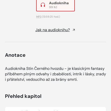
Audiokniha
99 Kč
MP3
(13:59:25 hod.)
Jak na audioknihu?
Anotace
Audiokniha Stín Černého hvozdu - je klasickým fantasy
příběhem plným odvahy i zbabělosti, intrik i lásky, zrady
i přátelství, vedoucího až za brány smrti.
Přehled kapitol