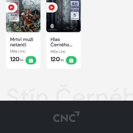
Mrtví muži
Hlas
netančí
Černého
hvozdu
Míla Linc
Míla Linc
120
120
Kč
Kč
Stín Černé