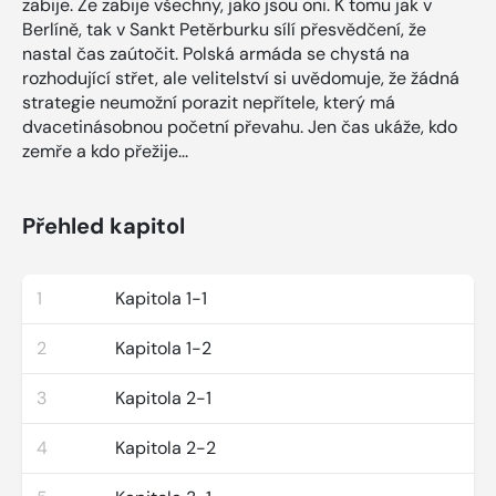
zabije. Že zabije všechny, jako jsou oni. K tomu jak v
Berlíně, tak v Sankt Petěrburku sílí přesvědčení, že
nastal čas zaútočit. Polská armáda se chystá na
rozhodující střet, ale velitelství si uvědomuje, že žádná
strategie neumožní porazit nepřítele, který má
dvacetinásobnou početní převahu. Jen čas ukáže, kdo
zemře a kdo přežije...
Přehled kapitol
1
Kapitola 1-1
2
Kapitola 1-2
3
Kapitola 2-1
4
Kapitola 2-2