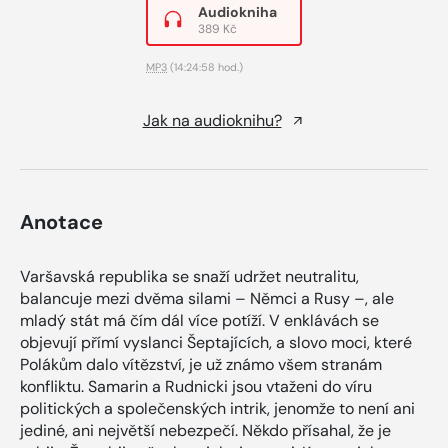
Audiokniha
389 Kč
MP3
(14:24:58 hod.)
Jak na audioknihu?
Anotace
Varšavská republika se snaží udržet neutralitu,
balancuje mezi dvěma silami – Němci a Rusy –, ale
mladý stát má čím dál více potíží. V enklávách se
objevují přímí vyslanci Šeptajících, a slovo moci, které
Polákům dalo vítězství, je už známo všem stranám
konfliktu. Samarin a Rudnicki jsou vtaženi do víru
politických a společenských intrik, jenomže to není ani
jediné, ani největší nebezpečí. Někdo přísahal, že je