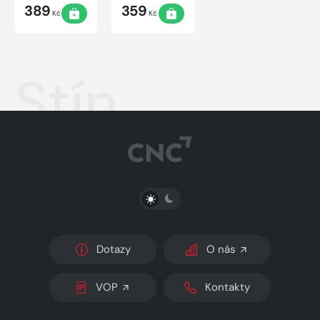
389
359
Kč
Kč
Stín
PŘEPNOUT SVĚTLÝ/TMAVÝ REŽIM
Dotazy
O nás
VOP
Kontakty