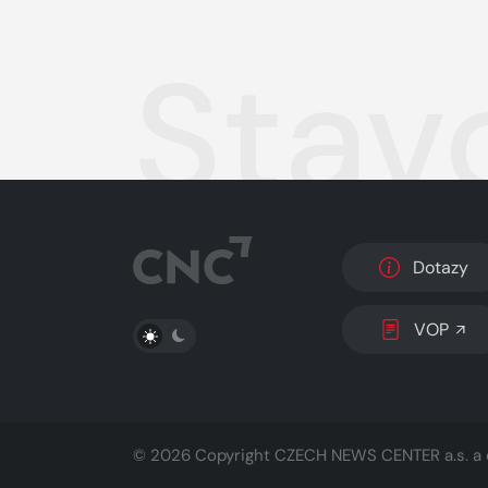
Stav
Dotazy
PŘEPNOUT SVĚTLÝ/TMAVÝ REŽIM
VOP
© 2026 Copyright
CZECH NEWS CENTER a.s.
a 