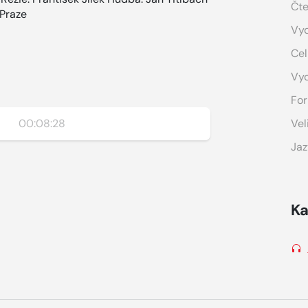
Čte
 Praze
Vyd
Cel
Vy
For
00:08:28
Vel
Jaz
Ka