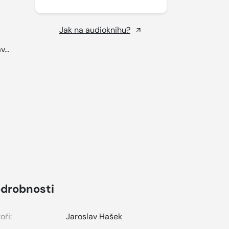
Jak na audioknihu?
...
drobnosti
oři:
Jaroslav Hašek