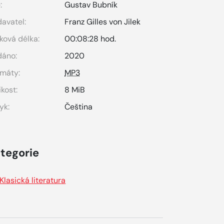
:
Gustav Bubník
avatel:
Franz Gilles von Jilek
ková délka:
00:08:28 hod.
dáno:
2020
máty:
MP3
ikost:
8 MiB
yk:
Čeština
tegorie
Klasická literatura