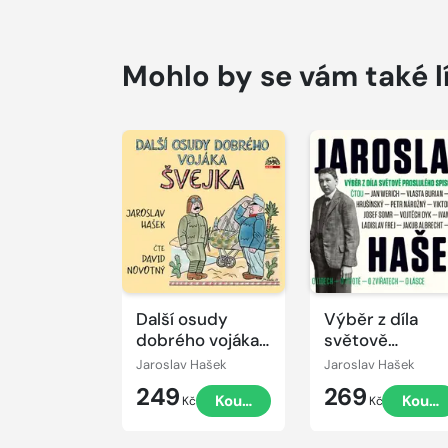
Mohlo by se vám také l
Přehrát
Přehrát
ukázku
ukázku
Další osudy
Výběr z díla
dobrého vojáka
světově
Švejka
proslulého
Jaroslav Hašek
Jaroslav Hašek
spisovatele
249
269
Koupit
Koupi
Kč
Kč