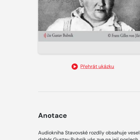
Přehrát ukázku
Anotace
Audiokniha Stavovské rozdíly obsahuje vesel
dabér Gustav Bubník vás zve na její poslech. 