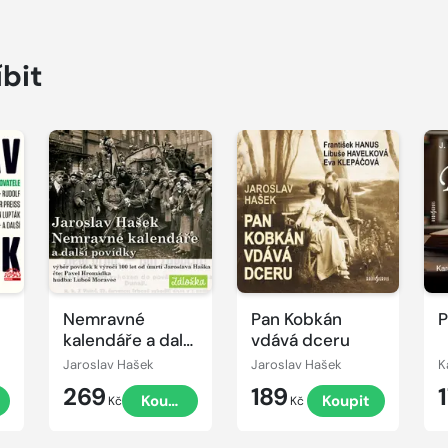
íbit
Přehrát
Přehrát
P
ukázku
ukázku
u
Nemravné
Pan Kobkán
P
kalendáře a další
vdává dceru
povídky
Jaroslav Hašek
Jaroslav Hašek
269
189
t
Koupit
Koupit
Kč
Kč