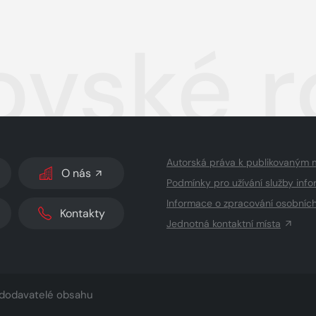
ovské r
Autorská práva k publikovaným 
O nás
Podmínky pro užívání služby info
Informace o zpracování osobníc
Kontakty
Jednotná kontaktní místa
dodavatelé obsahu