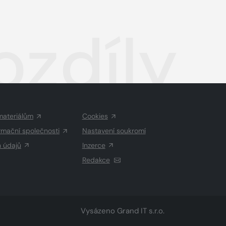
ozdíly
materiálům
Cookies
rmační společnosti
Nastavení soukromí
h údajů
Inzerce
Redakce
Vysázeno
Grand IT s.r.o.