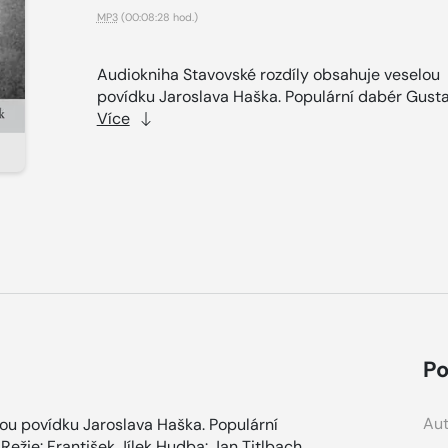
MP3
(00:08:28 hod.)
Audiokniha Stavovské rozdíly obsahuje veselou
povídku Jaroslava Haška. Populární dabér Gustav
Více
Po
Aut
ou povídku Jaroslava Haška. Populární
Režie: František Jílek Hudba: Jan Titlbach