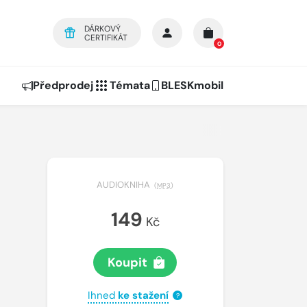
DÁRKOVÝ
CERTIFIKÁT
0
Předprodej
Témata
BLESKmobil
AUDIOKNIHA
(
MP3
)
149
Kč
Koupit
Ihned
ke stažení
?