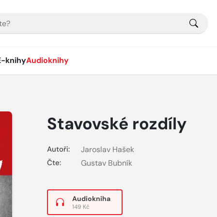
E-knihy
Audioknihy
Stavovské rozdíly
Autoři:
Jaroslav Hašek
Čte:
Gustav Bubník
Audiokniha
149 Kč