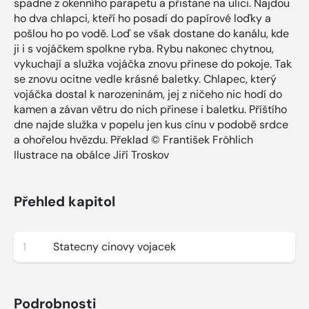
spadne z okenního parapetu a přistane na ulici. Najdou
ho dva chlapci, kteří ho posadí do papírové loďky a
pošlou ho po vodě. Loď se však dostane do kanálu, kde
ji i s vojáčkem spolkne ryba. Rybu nakonec chytnou,
vykuchají a služka vojáčka znovu přinese do pokoje. Tak
se znovu ocitne vedle krásné baletky. Chlapec, který
vojáčka dostal k narozeninám, jej z ničeho nic hodí do
kamen a závan větru do nich přinese i baletku. Příštího
dne najde služka v popelu jen kus cínu v podobě srdce
a ohořelou hvězdu. Překlad © František Fröhlich
Ilustrace na obálce Jiří Troskov
Přehled kapitol
1
Statecny cinovy vojacek
Podrobnosti