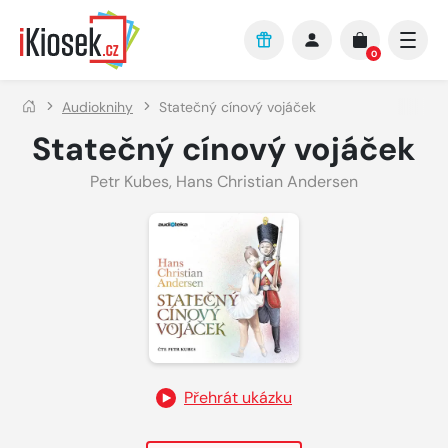
Přejít na hlavní obsah
0
Audioknihy
Statečný cínový vojáček
Statečný cínový vojáček
Petr Kubes
,
Hans Christian Andersen
Přehrát ukázku