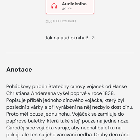
Audiokniha
49 Kč
MP3
(00:10:29 hod.)
Jak na audioknihu?
Anotace
Pohádkový příběh Statečný cínový vojáček od Hanse
Christiana Andersena vyšel poprvé v roce 1838.
Popisuje příběh jednoho cínového vojáčka, který byl
poslední z várky a při vyrábění na něj nezbylo dost cínu.
Proto měl pouze jednu nohu. Vojáček se zamiluje do
papírové baletky, která také stojí pouze na jedné noze.
Čaroděj sice vojáčka varuje, aby nechal baletku na
pokoji, ale ten na jeho varování nedbá. Druhý den ráno