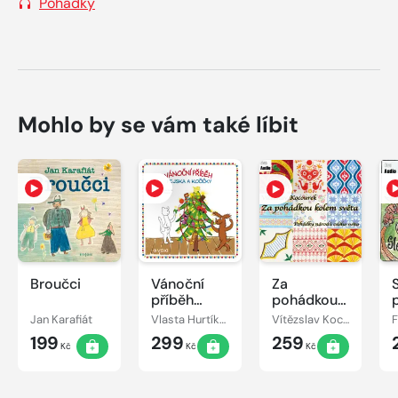
Pohádky
Mohlo by se vám také líbit
Broučci
Vánoční
Za
příběh
pohádkou
pejska a
kolem
Jan Karafiát
Vlasta Hurtíková
Vítězslav Kocourek
kočičky
světa
199
299
259
Kč
Kč
Kč