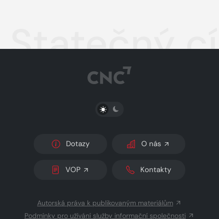
Statečný c
PŘEPNOUT SVĚTLÝ/TMAVÝ REŽIM
Dotazy
O nás
VOP
Kontakty
Autorská práva k publikovaným materiálům
Podmínky pro užívání služby informační společnosti